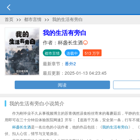
首页
>>
都市言情
>>
我的生活有旁白
我的生活有旁白
作者：
杯盏长生酒
都市言情
连载中
513 万字
最新章节：
番外2
最后更新：2025-01-13 04:23:45
阅读
我的生活有旁白小说简介
作为刚毕业不久从事视频博主的苏青偶然误食粉丝寄来的毒蘑菇后，平静的生
用即可在三十分钟后体验医院网速】开车：【道路千万条，安全第一条，行车不规
杯盏长生酒
是一名出色的小说作者，他的作品包括：《
我的生活有旁白
》、《
伏、扣人心弦，情节与文笔俱佳。