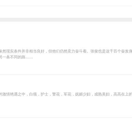
纵然现实条件并非相当良好，但他们仍然卖力奋斗着。张俊也是这千百个奋发
另一条不同的路……
的激情艳遇之中，白领，护士，警花，军花，妩媚少妇，成熟美妇，高高在上