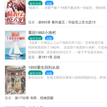
都市言情
连载
“陆慕川……你要干嘛？”钟爱不解还有一丝疑惑，“吻你
最新：
第893章 番外篇五：司徒宪上官允思15
重回1982小渔村
都市言情
连载
【这是一个海边人上山下海的日常小说！ 没有装逼打脸
到掉海里回到了1982年。 还是那个熟悉的小渔村，只
想挽回遗憾，跟老婆好好过日子，一家子平安喜乐就好。 
最新：
第1811章 后续
1955重生回到从前
都市言情
连载
新作品出炉，欢迎大家前往番茄小说阅读我的作品，希望
最新：
第1732章 布阵，怪物苏醒