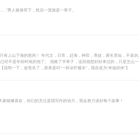
呗……”男人俯身而下，然后一宠就是一辈子。
，只有上山下海的悠闲！ 年代文，日常，赶海，种田，养娃，家长里短，不喜勿
是他已经不是年轻时候的他了。 混账了半辈子，这回他想好好来过的，只是怎么
【说明一下，改笔名了，原来是叫“一杯冰柠檬水”，现在改为“米饭的米”】
大家能够喜欢，你们的关注是我写作的动力，我会努力讲好每个故事！