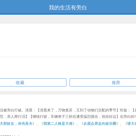
我的生活有旁白
收藏
推荐
活被旁白打破。清晨：【清晨来了，万物复苏，又到了动物们交配的季节】吃饭：【
范，亲人两行泪】【继续行驶，车辆将于三秒后遭受猛烈撞击，祝你好运】在旁白的
大胆妖女，休伤吾夫
》、《
我第二人格是大佬
》、《
从观众席走向娱乐圈
》、《
请大