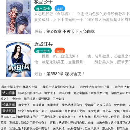
极品公子
都市言情
连载
立志现代版《金瓶梅》！ 立志成为色狼的必备经典教科
妻妾成群，后下手者光棍一个！我的最大乐趣就是让所有
最新：
第249章 不教天下人负白家
近战狂兵
都市言情
完结
撒旦一怒，血流成河！ 他，名号撒旦，以撒旦之名
他，就是龙影兵王，当世撒旦！ 醉卧美人膝，醒掌天下
最新：
第5582章 秘境诡变！
-
-
-
我的生活有旁白 杯盏长生酒
我的生活有旁白全文阅读
我的生活有旁白txt下载
我的生活有
站内强推
明星系列多肉小说
御女天下
混沌剑神
办公室情事：我和美女上司
福艳之都市后
秘之主
金陵春
我的世界：最强玩家
三十如狼
经典收藏
御女天下
春满香夏
渔港春夜
魔艳武林后宫传
穿越豪门之娱乐后宫
绝色神雕
最近更新
快穿：短命炮灰不死了
颖星璀璨：赵丽颖演艺之路
美女总裁，请上车
文娱：我为
回1982：从小舢板到远洋巨轮
开局穷光蛋，赚钱全靠挂！
火红年代：开发北大荒，种田赶山养全
照顾
离婚后，我成为了医学传奇！
官梯：从选调生开始问鼎权力巅峰
律政先锋：这个律师正的
世界
顶我仕途？我转投纪委你慌啥！
医武双绝
抽象召唤师，但画风崩坏
潜龙风暴：都市兵王