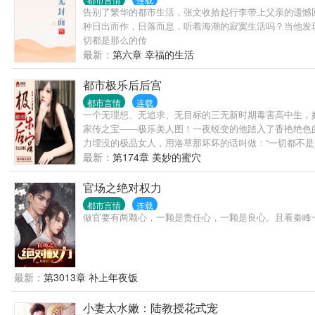
告别了繁华的都市生活，张文收拾起行李带上父亲的遗憾
种日出而作，日落而息．听着海潮的寂寞生活吗？当他发
切都是那么的传
最新：
第六章 幸福的生活
都市极乐后后宫
都市言情
连载
一个无理想、无追求、无目标的三无新时期毒害高中生，
家传之宝——极乐美人图！一夜蜕变的他踏入了香艳绝色
力埋没的极品女人，用洛草那坏坏的话叫做：“一切都不是
最新：
第174章 美妙的蜜穴
官场之绝对权力
都市言情
连载
做官要有两颗心，一颗是责任心，一颗是良心。且看秦峰
最新：
第3013章 补上年夜饭
小妻太水嫩：陆教授花式宠