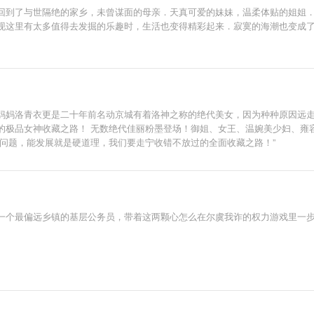
回到了与世隔绝的家乡，未曾谋面的母亲．天真可爱的妹妹，温柔体贴的姐姐．
现这里有太多值得去发掘的乐趣时，生活也变得精彩起来．寂寞的海潮也变成了激
妈妈洛青衣更是二十年前名动京城有着洛神之称的绝代美女，因为种种原因远走
的极品女神收藏之路！ 无数绝代佳丽粉墨登场！御姐、女王、温婉美少妇、雍容
问题，能发展就是硬道理，我们要走宁收错不放过的全面收藏之路！”
一个最偏远乡镇的基层公务员，带着这两颗心怎么在尔虞我诈的权力游戏里一