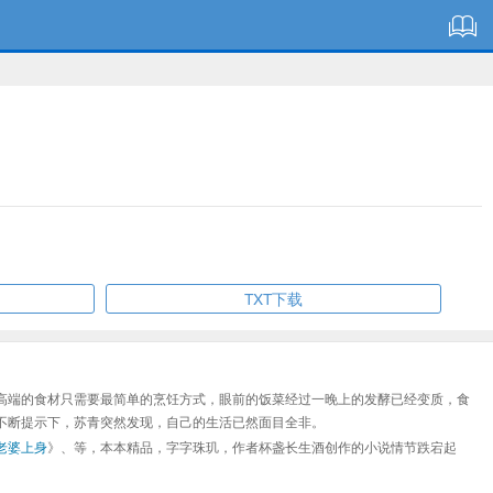
TXT下载
高端的食材只需要最简单的烹饪方式，眼前的饭菜经过一晚上的发酵已经变质，食
不断提示下，苏青突然发现，自己的生活已然面目全非。
老婆上身
》、等，本本精品，字字珠玑，作者杯盏长生酒创作的小说情节跌宕起