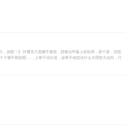
入，勿喷！】 叶耀东只是睡不着觉，想着去甲板上吹吹风，尿个尿，没想
一个个都不相信呢…… 上辈子没出息，这辈子他也没什么大理想大志向，只