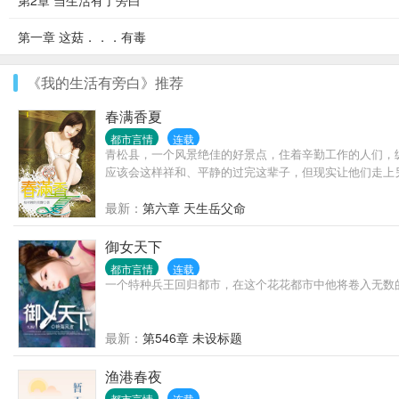
第2章 当生活有了旁白
第一章 这菇．．．有毒
《我的生活有旁白》推荐
春满香夏
都市言情
连载
青松县，一个风景绝佳的好景点，住着辛勤工作的人们，
应该会这样祥和、平静的过完这辈子，但现实让他们走上
最新：
第六章 天生岳父命
御女天下
都市言情
连载
一个特种兵王回归都市，在这个花花都市中他将卷入无数
最新：
第546章 未设标题
渔港春夜
都市言情
连载