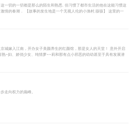
这一切的一切都是那么的陌生和熟悉. 但习惯了都市生活的他在这能习惯这
情的春潮． 【故事的发生地是一个无视人伦的小渔村,咳咳】 这里的一
京城嫁入江南，开办女子美颜养生的红颜馆，那是女人的天堂！ 意外开启
熟~妇、娇俏少女、纯情萝~~莉和那有点小邪恶的幼幼甚至于具有发展潜
步步走向权力的巅峰。