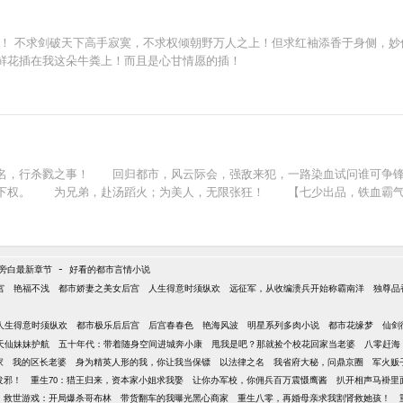
书！ 不求剑破天下高手寂寞，不求权倾朝野万人之上！但求红袖添香于身侧，妙
鲜花插在我这朵牛粪上！而且是心甘情愿的插！
，行杀戮之事！ 回归都市，风云际会，强敌来犯，一路染血试问谁可争
权。 为兄弟，赴汤蹈火；为美人，无限张狂！ 【七少出品，铁血霸气】 撒
-
旁白最新章节
好看的都市言情小说
宫
艳福不浅
都市娇妻之美女后宫
人生得意时须纵欢
远征军，从收编溃兵开始称霸南洋
独尊品
人生得意时须纵欢
都市极乐后后宫
后宫春春色
艳海风波
明星系列多肉小说
都市花缘梦
仙剑
天仙妹妹护航
五十年代：带着随身空间进城奔小康
甩我是吧？那就捡个校花回家当老婆
八零赶海
家
我的区长老婆
身为精英人形的我，你让我当保镖
以法律之名
我省府大秘，问鼎京圈
军火贩
发邪！
重生70：猎王归来，资本家小姐求我娶
让你办军校，你佣兵百万震慑鹰酱
扒开相声马褂里
救世游戏：开局爆杀哥布林
带货翻车的我曝光黑心商家
重生八零，再婚母亲求我割肾救她孩！