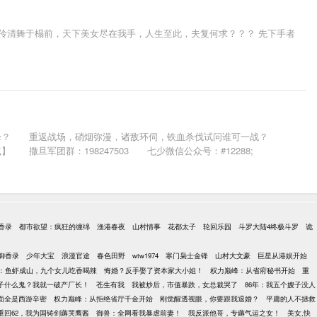
伶清舞于榻前，天下美女尽在我手，人生至此，夫复何求？？？ 先下手者
锋？ 重返战场，硝烟弥漫，诸敌环伺，铁血杀伐试问谁可一战？
旦军团群：198247503 七少微信公众号：#12288;
香录
都市欲望：疯狂的缠绵
渔港春夜
山村情事
花都太子
轮回乐园
斗罗大陆4终极斗罗
诡
御香录
少年大宝
浪漫官途
春色田野
wtw1974
寒门枭士金锋
山村大文豪
巨星从港娱开始
：鱼虾成山，九个女儿吃香喝辣
悔婚？反手娶了资本家大小姐！
权力巅峰：从省府秘书开始
重
子什么鬼？我就一破产厂长！
苍生有我
我被炒后，市值暴跌，女总裁哭了
86年：我五个嫂子没人
面全是西游辛密
权力巅峰：从拒绝省厅千金开始
刚觉醒透视眼，你要跟我退婚？
平庸的人不拯救
重回62，我为国铸剑薅哭鹰酱
御兽：全网看我暴虐前妻！
我反派他哥，专薅气运之女！
美女,快