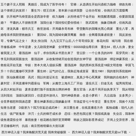
五个嫂子没人照顾
离婚后，我成为了医学传奇！
官梯：从选调生开始问鼎权力巅峰
律政先锋：
这个律师正的发邪！
重生70：猎王归来，资本家小姐求我娶
让你办军校，你佣兵百万震慑鹰
酱
扒开相声马褂里面全是西游辛密
权力巅峰：从拒绝省厅千金开始
刚觉醒透视眼，你要跟我退
婚？
平庸的人不拯救世界
顶我仕途？我转投纪委你慌啥！
医武双绝
抽象召唤师，但画风崩
坏
潜龙风暴：都市兵王
救世游戏：开局爆杀哥布林
带货翻车的我曝光黑心商家
重生八零，再
婚母亲求我割肾救她孩！
重回62，我为国铸剑薅哭鹰酱
御兽：全网看我暴虐前妻！
我反派他
哥，专薅气运之女！
美女,快治我
九九宝贝下山后,八个哥哥排队宠
春花向阳
城与墙
我在都
市修炼成神
中年逆袭，女儿助我变神豪
全球警报！SSSSS级仙尊归来
重生64，猎人出身，妻女
被我宠上天
最强战神
仙子，求你别再从书里出来了
登云阶：一个公务员的20年
双穿亮剑：老
李见到我就双眼放光
最强战神
从收集情绪开始创造我的女神宇宙
最强战神
绑定神豪系统：从
救校花开始无敌
华娱：资本大佬入侵娱乐圈
最强战神
我的黑科技系统是18级文明造物
举国飞
升！十四亿魔修吓哭异界
重生85：运气好亿点，我靠赶海成首富
重生1961：我的签到系统能种
田
医仙纵横花都
高武：我以剑道证长生
被虐88次，真真少爷心死离家
我和她的合租条约
神
豪判官：开局直播审判霸座仙
军阀：从搬空上海兵工厂开始
退役兵王：归途无名
猛男闯莞城，
从四大村姑开始
废兽逆袭打脸不按套路出牌的神兽
重生官场：从老干局开始执掌天下
我从明朝
活到现在
顶级玩家回归，但是是吟游诗人
契约神级兽娘，全是小萝莉！
凡尘战场
女多男少：
全世界都想和我谈恋爱
重生神豪系统让我躺赢全球
市场监管七十年变迁
重生荒年，我捡个大院
知青当老婆
D级潜力？我万倍返还成武神！
末日重生者，在线直播造方舟
孤独成瘾：现代人的
生活
镇尸斩鬼录
淬刃：士兵的锋芒成长录
恋综：热芭包我过夜？我假戏真做
失业后，我靠神
级鱼塘震惊全球
暴雨捡妻！校花赖在我怀里哭唧唧
韩娱之国际影星养成记
开局上交异世界，我
开启修炼时代
抗战：南京照相馆爆出大批玩家
-
-
西方神话入侵？我来唤醒洪荒天庭 我将突破极限
西方神话入侵？我来唤醒洪荒天庭txt下载