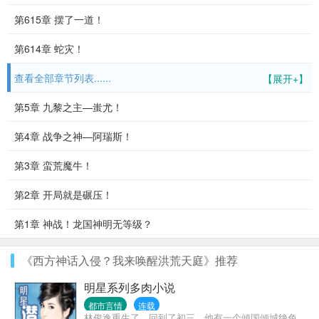
第615章 摆了一道！
第614章 蛇灾！
查看全部章节列表......
【展开+】
第5章 九黎之主—蚩尤！
第4章 战争之神—阿瑞斯！
第3章 蛮荒魔牛！
第2章 开局就是碾压！
第1章 神战！龙国神明无等级？
《西方神话入侵？我来唤醒洪荒天庭》推荐
明星系列多肉小说
都市言情
连载
林俊逸重生了，回到了初三，他有一个倾国倾城绝色