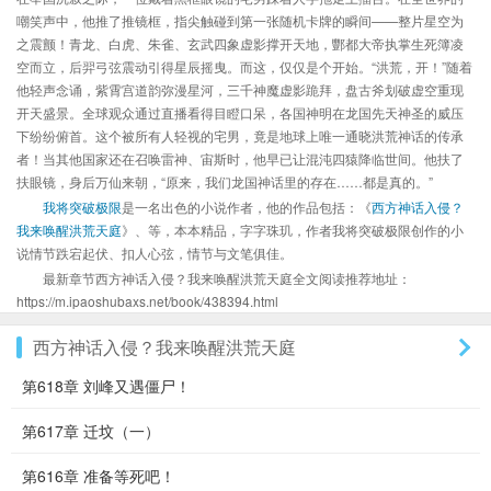
嘲笑声中，他推了推镜框，指尖触碰到第一张随机卡牌的瞬间——整片星空为
之震颤！青龙、白虎、朱雀、玄武四象虚影撑开天地，酆都大帝执掌生死簿凌
空而立，后羿弓弦震动引得星辰摇曳。而这，仅仅是个开始。“洪荒，开！”随着
他轻声念诵，紫霄宫道韵弥漫星河，三千神魔虚影跪拜，盘古斧划破虚空重现
开天盛景。全球观众通过直播看得目瞪口呆，各国神明在龙国先天神圣的威压
下纷纷俯首。这个被所有人轻视的宅男，竟是地球上唯一通晓洪荒神话的传承
者！当其他国家还在召唤雷神、宙斯时，他早已让混沌四猿降临世间。他扶了
扶眼镜，身后万仙来朝，“原来，我们龙国神话里的存在……都是真的。”
我将突破极限
是一名出色的小说作者，他的作品包括：《
西方神话入侵？
我来唤醒洪荒天庭
》、等，本本精品，字字珠玑，作者我将突破极限创作的小
说情节跌宕起伏、扣人心弦，情节与文笔俱佳。
最新章节西方神话入侵？我来唤醒洪荒天庭全文阅读推荐地址：
https://m.ipaoshubaxs.net/book/438394.html
西方神话入侵？我来唤醒洪荒天庭
第618章 刘峰又遇僵尸！
第617章 迁坟（一）
第616章 准备等死吧！