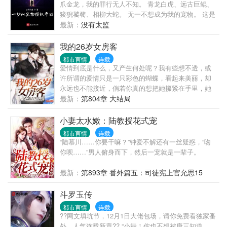
爪金龙，我的罪行无人不知。 青龙白虎、远古巨鲲、
狻猊饕餮、相柳大蛇。 无一不想成为我的宠物。 这是
一个灵气复苏的世界，顾江在不断的捕捉、培养宠物
最新：
没有太监
中逐渐变强。
我的26岁女房客
都市言情
连载
爱情到底是什么，又产生何处呢？我有些想不透，或
许所谓的爱情只是一只彩色的蝴蝶，看起来美丽，却
永远也不能接近，倘若你真的想把她攥紧在手里，她
便会挣扎，然后在挣扎中摩擦掉了所有的色彩，从此
最新：
第804章 大结局
苍白。我好似有点明白，为什么我会如此的小心翼翼
了，因为害怕触及不到她的灵魂，却擦掉了那层美丽
小妻太水嫩：陆教授花式宠
的色彩！
都市言情
连载
“陆慕川……你要干嘛？”钟爱不解还有一丝疑惑，“吻
你呗……”男人俯身而下，然后一宠就是一辈子。
最新：
第893章 番外篇五：司徒宪上官允思15
斗罗玉传
都市言情
连载
??网文填坑节，12月1日大佬包场，请你免费看独家番
外、人气连载新章?? “小舞！你也不想被唐三知道