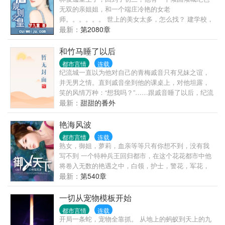
无双的亲姐姐，和一个端庄冷艳的女老
师。。。。。。 世上的美女太多，怎么找？ 建学校，
收校花！举办环球选美，收环球小姐！
最新：
第2080章
和竹马睡了以后
都市言情
连载
纪流城一直以为他对自己的青梅戚音只有兄妹之谊，
并无男之情。直到戚音坐到他的课桌上，对他坦露，
笑的风情万种：“想我吗？”……跟戚音睡了以后，纪流
城才知道，原来他的小青梅不仅妩媚动人身材火辣，
最新：
甜甜的番外
就连儿也很会咬。……11小甜文，双处，青梅竹马
艳海风波
都市言情
连载
熟女，御姐，萝莉，血亲等等只有你想不到，没有我
写不到 一个特种兵王回归都市，在这个花花都市中他
将卷入无数的艳遇之中，白领，护士，警花，军花，
妩媚少妇，成熟美 妇，高高在上的商场女强人，还是
最新：
第540章
拥有无数粉丝的女明星！
一切从宠物模板开始
都市言情
连载
开局一条蛇，宠物全靠抓。 从地上的蚂蚁到天上的九