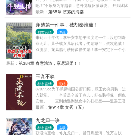
吧？”不乐身为穿越者，意外觉醒反派系统。 拜师比比
东，大师得 各位书友如果觉得《斗罗玉传》还不错的
最新：
第65章 堕落的海棠
话请不要忘记向您QQ群和微博里的朋友推荐哦！
穿越第一件事，截胡秦淮茹！
都市言情
连载
来到五十年代，李平安本想平淡度过一生，没想到寿
命无几。儿子或女儿后代者，奖励减半，依次递减！
双胞胎、龙凤胎可获得多倍奖励！李平安定下一个小
目标：先活到150岁！
最新：
第384章 春意浓浓，享尽温柔！！
玉谋不轨
都市言情
完结
87877.cc为了撑起镇国公府门楣，顾玉女扮男装，进
入朝堂。 辛苦是辛苦了点儿，好在装得像，倒也
安稳。 直到她遇到她命中的扫把星——逍遥王君
泽，开启了无限倒霉之路。 有日，众人推开门，
最新：
第914章 文秀（五）
看到纨绔不羁的逍遥王把光风霁月的顾世子压在床上
亲。 “世风日下！” 97987.cc “卑鄙无
九龙归一诀
耻！” “丧尽天良！” 逍遥王为证清白，指着青
都市言情
连载
天白日发誓：“本王就是喜欢一条狗，也不会喜欢顾玉
获混沌宝物，修九龙归一。斩日月星河，诛万古妖