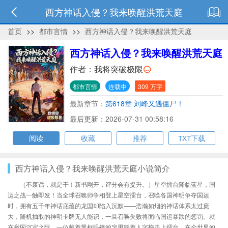
西方神话入侵？我来唤醒洪荒天庭
首页
>>
都市言情
>>
西方神话入侵？我来唤醒洪荒天庭
西方神话入侵？我来唤醒洪荒天庭
作者：
我将突破极限
都市言情
连载中
309 万字
最新章节：
第618章 刘峰又遇僵尸！
最后更新：2026-07-31 00:58:16
阅读
收藏
推荐
TXT下载
西方神话入侵？我来唤醒洪荒天庭小说简介
（不废话，就是干！新书刚开，评分会有提升。）星空擂台降临蓝星，国
运之战一触即发！当全球召唤师争相登上星空擂台，召唤各国神明争夺国运
时，拥有五千年神话底蕴的龙国却陷入沉默——浩瀚如烟的神话体系太过庞
大，随机抽取的神明卡牌无人能识，一旦召唤失败将面临国运暴跌的惩罚。就
在举国沉寂之际，一位戴着黑框眼镜的宅男踩着人字拖走上擂台。在全世界的