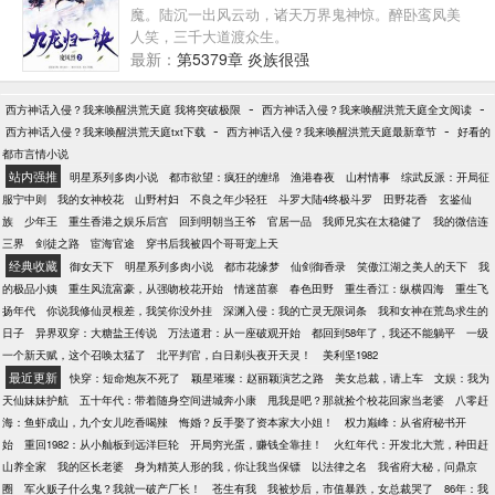
那个娘娘腔。” 后来，“顾玉，你身边还缺狗吗？舔
魔。陆沉一出风云动，诸天万界鬼神惊。醉卧鸾凤美
狗那种。89789.cc
人笑，三千大道渡众生。
最新：
第5379章 炎族很强
-
-
西方神话入侵？我来唤醒洪荒天庭 我将突破极限
西方神话入侵？我来唤醒洪荒天庭全文阅读
-
-
西方神话入侵？我来唤醒洪荒天庭txt下载
西方神话入侵？我来唤醒洪荒天庭最新章节
好看的
都市言情小说
站内强推
明星系列多肉小说
都市欲望：疯狂的缠绵
渔港春夜
山村情事
综武反派：开局征
服宁中则
我的女神校花
山野村妇
不良之年少轻狂
斗罗大陆4终极斗罗
田野花香
玄鉴仙
族
少年王
重生香港之娱乐后宫
回到明朝当王爷
官居一品
我师兄实在太稳健了
我的微信连
三界
剑徒之路
宦海官途
穿书后我被四个哥哥宠上天
经典收藏
御女天下
明星系列多肉小说
都市花缘梦
仙剑御香录
笑傲江湖之美人的天下
我
的极品小姨
重生风流富豪，从强吻校花开始
情迷苗寨
春色田野
重生香江：纵横四海
重生飞
扬年代
你说我修仙灵根差，我笑你没外挂
深渊入侵：我的亡灵无限词条
我和女神在荒岛求生的
日子
异界双穿：大糖盐王传说
万法道君：从一座破观开始
都回到58年了，我还不能躺平
一级
一个新天赋，这个召唤太猛了
北平判官，白日剃头夜开天灵！
美利坚1982
最近更新
快穿：短命炮灰不死了
颖星璀璨：赵丽颖演艺之路
美女总裁，请上车
文娱：我为
天仙妹妹护航
五十年代：带着随身空间进城奔小康
甩我是吧？那就捡个校花回家当老婆
八零赶
海：鱼虾成山，九个女儿吃香喝辣
悔婚？反手娶了资本家大小姐！
权力巅峰：从省府秘书开
始
重回1982：从小舢板到远洋巨轮
开局穷光蛋，赚钱全靠挂！
火红年代：开发北大荒，种田赶
山养全家
我的区长老婆
身为精英人形的我，你让我当保镖
以法律之名
我省府大秘，问鼎京
圈
军火贩子什么鬼？我就一破产厂长！
苍生有我
我被炒后，市值暴跌，女总裁哭了
86年：我