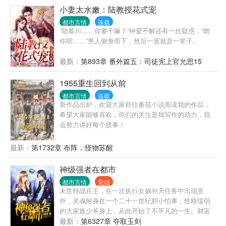
了，因为害怕触及不到她的灵魂，却擦掉了那层美丽
小妻太水嫩：陆教授花式宠
的色彩！
都市言情
连载
“陆慕川……你要干嘛？”钟爱不解还有一丝疑惑，“吻
你呗……”男人俯身而下，然后一宠就是一辈子。
最新：
第893章 番外篇五：司徒宪上官允思15
1955重生回到从前
都市言情
连载
新作品出炉，欢迎大家前往番茄小说阅读我的作品，
希望大家能够喜欢，你们的关注是我写作的动力，我
会努力讲好每个故事！
最新：
第1732章 布阵，怪物苏醒
神级强者在都市
都市言情
完结
未世特战兵王，在一次执行女娲补天任务中出现意
外，灵魂附身在一个二十一世纪胆小怕事，性格懦弱
的大家族少爷身上，从此开始了不平凡的一生。财富
手中握，美人怀里揉，敌人脚下踩。
最新：
第6327章 夺取玉剑