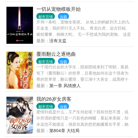
能的好学生，一步步崛起为“坏蛋”的成长史！
一切从宠物模板开始
都市言情
连载
开局一条蛇，宠物全靠抓。 从地上的蚂蚁到天上的九
爪金龙，我的罪行无人不知。 青龙白虎、远古巨鲲、
狻猊饕餮、相柳大蛇。 无一不想成为我的宠物。 这是
一个灵气复苏的世界，顾江在不断的捕捉、培养宠物
最新：
没有太监
中逐渐变强。
覆雨翻云之逐艳曲
都市言情
连载
一个现代社会的大学生，阴差阳错来到了明朝，黄易
笔下《覆雨翻云》的世界，且看他如何在这个强者为
尊的世界里，翻云覆雨，娶江湖十大美女，战黑榜十
大高手，淫明皇三宫六院，颠覆东瀛倭国、尝高丽异
最新：
第一章 风情撩人
域风情、下西洋猎艳欧洲美女……
我的26岁女房客
都市言情
连载
爱情到底是什么，又产生何处呢？我有些想不透，或
许所谓的爱情只是一只彩色的蝴蝶，看起来美丽，却
永远也不能接近，倘若你真的想把她攥紧在手里，她
便会挣扎，然后在挣扎中摩擦掉了所有的色彩，从此
最新：
第804章 大结局
苍白。我好似有点明白，为什么我会如此的小心翼翼