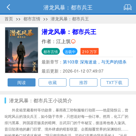
潜龙风暴：都市兵王
首页
>>
都市言情
>>
潜龙风暴：都市兵王
潜龙风暴：都市兵王
作者：
江上筑
都市言情
连载中
210 万字
最新章节：
第103章 深海迷途，与无声的猎杀
最后更新：2026-01-12 07:49:07
阅读
收藏
推荐
TXT下载
潜龙风暴：都市兵王小说简介
外卖箱里藏着特等功勋章，暴雨夜三秒制服银行劫匪——他是陆惊云，曾
叱咤风云的顶尖兵王，如今隐于市井，只想送好每一份订单。然而，化工厂的
排污黑幕、跨国器官贩卖的暗网、古武宗门的千年秘宝，接连将他卷入漩涡。
昔日陷害他的豪门巨擘、境外肆虐的暗影联盟、企图颠覆世界的深渊组织……
纷纷将枪口对准这座城。“我只想安静生活，可你们非要动我在乎的人。”从此，