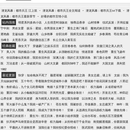
-
-
-
潜龙风暴：都市兵王 江上筑
潜龙风暴：都市兵王全文阅读
潜龙风暴：都市兵王txt下载
潜
-
龙风暴：都市兵王最新章节
好看的都市言情小说
站内强推
明星系列多肉小说
人生得意时须纵欢
独尊品香录
山村情事
综武反派：开局征服
宁中则
男欢女爱
娱乐：蜜姐，你男朋友太棒了
重生之将门毒后
魔艳武林后宫传
覆雨翻云之
逐艳曲
玄鉴仙族
穿越大周
山乡艳事
全职法师
我师兄实在太稳健了
乡春满艳
苟在青云峰
当峰主
太荒吞天诀
我的微信连三界
长公主病入膏肓后
经典收藏
御女天下
穿越豪门之娱乐后宫
后宫春春色
仙剑御香录
笑傲江湖之美人的天
下
美人沟
我的极品小姨
重生风流富豪，从强吻校花开始
情迷苗寨
春色田野
重生飞扬年
代
你说我修仙灵根差，我笑你没外挂
深渊入侵：我的亡灵无限词条
寒门枭士金锋
风流小村
医
万法道君：从一座破观开始
山村大文豪
都回到58年了，我还不能躺平
大国文娱
美利坚
1982
最近更新
快穿：短命炮灰不死了
颖星璀璨：赵丽颖演艺之路
美女总裁，请上车
文娱：我为
天仙妹妹护航
五十年代：带着随身空间进城奔小康
甩我是吧？那就捡个校花回家当老婆
八零赶
海：鱼虾成山，九个女儿吃香喝辣
悔婚？反手娶了资本家大小姐！
权力巅峰：从省府秘书开
始
重回1982：从小舢板到远洋巨轮
开局穷光蛋，赚钱全靠挂！
火红年代：开发北大荒，种田赶
山养全家
我的区长老婆
身为精英人形的我，你让我当保镖
以法律之名
我省府大秘，问鼎京
圈
军火贩子什么鬼？我就一破产厂长！
苍生有我
我被炒后，市值暴跌，女总裁哭了
86年：我
五个嫂子没人照顾
离婚后，我成为了医学传奇！
官梯：从选调生开始问鼎权力巅峰
律政先锋：
这个律师正的发邪！
重生70：猎王归来，资本家小姐求我娶
让你办军校，你佣兵百万震慑鹰
酱
扒开相声马褂里面全是西游辛密
权力巅峰：从拒绝省厅千金开始
刚觉醒透视眼，你要跟我退
婚？
平庸的人不拯救世界
顶我仕途？我转投纪委你慌啥！
医武双绝
抽象召唤师，但画风崩