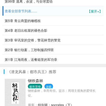
第99章 逃离，余波，与全球震动
查看全部章节列表......
【展开+】
第5章 青云商盟的橄榄枝
第4章 老旧出租屋的褪色合影
第3章 审讯室的交锋，警花林雪的警觉
第2章 银行劫案，三秒制服四悍匪
第1章 江海雨夜，送餐箱里的军功章
《潜龙风暴：都市兵王》推荐
钢铁森林
都市言情
连载
钢铁森林，幸而有你。提示：周瑾主视角的爱情长
征。
最新：
特别篇：socrates（下）