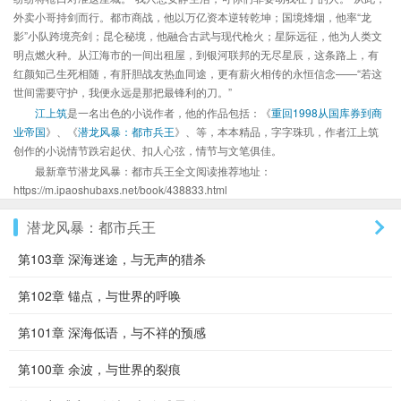
外卖小哥持剑而行。都市商战，他以万亿资本逆转乾坤；国境烽烟，他率“龙
影”小队跨境亮剑；昆仑秘境，他融合古武与现代枪火；星际远征，他为人类文
明点燃火种。从江海市的一间出租屋，到银河联邦的无尽星辰，这条路上，有
红颜知己生死相随，有肝胆战友热血同途，更有薪火相传的永恒信念——“若这
世间需要守护，我便永远是那把最锋利的刀。”
江上筑
是一名出色的小说作者，他的作品包括：《
重回1998从国库券到商
业帝国
》、《
潜龙风暴：都市兵王
》、等，本本精品，字字珠玑，作者江上筑
创作的小说情节跌宕起伏、扣人心弦，情节与文笔俱佳。
最新章节潜龙风暴：都市兵王全文阅读推荐地址：
https://m.ipaoshubaxs.net/book/438833.html
潜龙风暴：都市兵王
第103章 深海迷途，与无声的猎杀
第102章 锚点，与世界的呼唤
第101章 深海低语，与不祥的预感
第100章 余波，与世界的裂痕