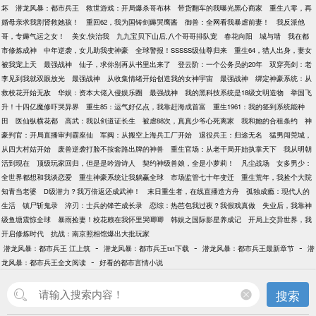
坏
潜龙风暴：都市兵王
救世游戏：开局爆杀哥布林
带货翻车的我曝光黑心商家
重生八零，再
婚母亲求我割肾救她孩！
重回62，我为国铸剑薅哭鹰酱
御兽：全网看我暴虐前妻！
我反派他
哥，专薅气运之女！
美女,快治我
九九宝贝下山后,八个哥哥排队宠
春花向阳
城与墙
我在都
市修炼成神
中年逆袭，女儿助我变神豪
全球警报！SSSSS级仙尊归来
重生64，猎人出身，妻女
被我宠上天
最强战神
仙子，求你别再从书里出来了
登云阶：一个公务员的20年
双穿亮剑：老
李见到我就双眼放光
最强战神
从收集情绪开始创造我的女神宇宙
最强战神
绑定神豪系统：从
救校花开始无敌
华娱：资本大佬入侵娱乐圈
最强战神
我的黑科技系统是18级文明造物
举国飞
升！十四亿魔修吓哭异界
重生85：运气好亿点，我靠赶海成首富
重生1961：我的签到系统能种
田
医仙纵横花都
高武：我以剑道证长生
被虐88次，真真少爷心死离家
我和她的合租条约
神
豪判官：开局直播审判霸座仙
军阀：从搬空上海兵工厂开始
退役兵王：归途无名
猛男闯莞城，
从四大村姑开始
废兽逆袭打脸不按套路出牌的神兽
重生官场：从老干局开始执掌天下
我从明朝
活到现在
顶级玩家回归，但是是吟游诗人
契约神级兽娘，全是小萝莉！
凡尘战场
女多男少：
全世界都想和我谈恋爱
重生神豪系统让我躺赢全球
市场监管七十年变迁
重生荒年，我捡个大院
知青当老婆
D级潜力？我万倍返还成武神！
末日重生者，在线直播造方舟
孤独成瘾：现代人的
生活
镇尸斩鬼录
淬刃：士兵的锋芒成长录
恋综：热芭包我过夜？我假戏真做
失业后，我靠神
级鱼塘震惊全球
暴雨捡妻！校花赖在我怀里哭唧唧
韩娱之国际影星养成记
开局上交异世界，我
开启修炼时代
抗战：南京照相馆爆出大批玩家
-
-
-
潜龙风暴：都市兵王 江上筑
潜龙风暴：都市兵王txt下载
潜龙风暴：都市兵王最新章节
潜
-
龙风暴：都市兵王全文阅读
好看的都市言情小说
搜索