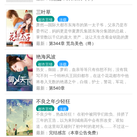
三叶草
都市言情
连载
萧然—国际大都市东海市的第一太子爷，父亲乃是市
委书记，妈妈更是华夏萧氏集团东海分集团的总裁，
掌管数以千亿的庞大 资产，这让天生含着金钥匙的萧
然能够畅游都市！ 原本十三岁的他不懂人事，可是意
最新：
第344章 荒岛美色（终）
外得到一个神秘的戒指——御女戒！于是一切都改变
了！ 年少风~流、遨游花~丛，守着一个绝美的家庭，
艳海风波
占据着外面无数绝代佳丽！类型俱全，一个不少！年
都市言情
连载
幼的幼~女、娇憨的小萝~莉、情窦初开的青春少女、
熟女，御姐，萝莉，血亲等等只有你想不到，没有我
美丽绝质冰冷高贵的女王、温柔贤惠的美少妇、雍容
写不到 一个特种兵王回归都市，在这个花花都市中他
华贵的熟~妇等等美..
将卷入无数的艳遇之中，白领，护士，警花，军花，
妩媚少妇，成熟美 妇，高高在上的商场女强人，还是
最新：
第540章
拥有无数粉丝的女明星！
不良之年少轻狂
都市言情
连载
不良少年，热血轻狂！ 在初中被同学们欺负、排挤了
三年的王浩，以为来到城南高中会有所改变，谁知
道，在这里却又碰到了初中时的老对头…… 不过这一
次，王浩决定改变自己的命运。见证一个原本懦弱无
最新：
完结感言（本章公告免费）