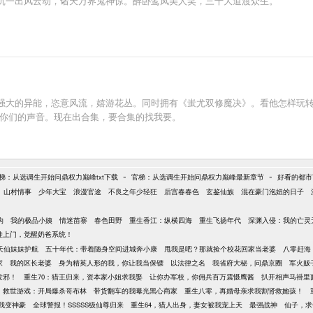
沉一出风云动，诸天万界鬼神惊。醉卧鸾凤美人笑，三千大道渡众生。
强大的异能，恣意风流，嬉游花丛。同时拥有《蚩尤双修魔决》。看他怎样玩转
见你们的声音。现在出合集，要合集的找我要。
-
-
梯：从选调生开始问鼎权力巅峰txt下载
官梯：从选调生开始问鼎权力巅峰最新章节
好看的都市
山村情事
少年大宝
浪漫官途
不良之年少轻狂
后宫春春色
玄鉴仙族
混在豪门泡妞的日子
沟
我的极品小姨
情迷苗寨
春色田野
重生香江：纵横四海
重生飞扬年代
深渊入侵：我的亡灵
娃上门，觉醒奶爸系统！
天仙妹妹护航
五十年代：带着随身空间进城奔小康
甩我是吧？那就捡个校花回家当老婆
八零赶海
家
我的区长老婆
身为精英人形的我，你让我当保镖
以法律之名
我省府大秘，问鼎京圈
军火贩
发邪！
重生70：猎王归来，资本家小姐求我娶
让你办军校，你佣兵百万震慑鹰酱
扒开相声马褂里
救世游戏：开局爆杀哥布林
带货翻车的我曝光黑心商家
重生八零，再婚母亲求我割肾救她孩！
我变神豪
全球警报！SSSSS级仙尊归来
重生64，猎人出身，妻女被我宠上天
最强战神
仙子，求