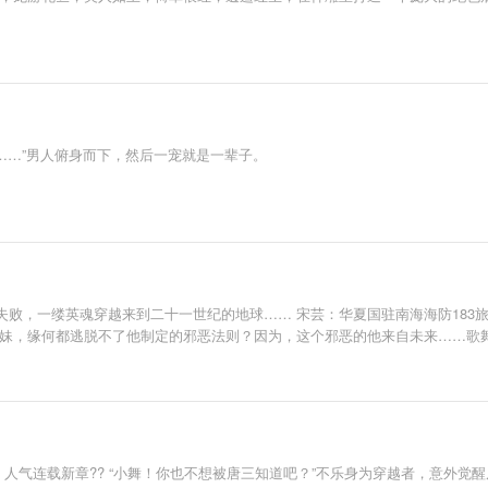
呗……”男人俯身而下，然后一宠就是一辈子。
败，一缕英魂穿越来到二十一世纪的地球…… 宋芸：华夏国驻南海海防183旅
姐妹，缘何都逃脱不了他制定的邪恶法则？因为，这个邪恶的他来自未来……歌
、人气连载新章?? “小舞！你也不想被唐三知道吧？”不乐身为穿越者，意外觉