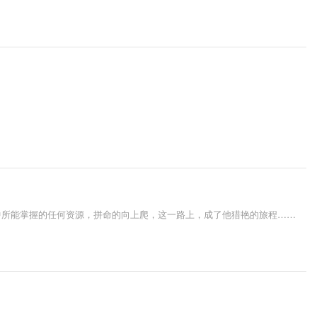
中所能掌握的任何资源，拼命的向上爬，这一路上，成了他猎艳的旅程……