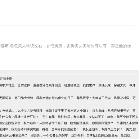
都市,各色美人环绕左右，香艳旖旎，各类美女美眉应有尽有，都是他的强
言情小说
流氓大地主
全职法师
重生香港之娱乐后宫
哈兰德领主
我的世界：最强玩家
穿越大周
我师
无限词条
寒门枭士金锋
我和女神在荒岛求生的日子
异界双穿：大糖盐王传说
风流小村医
万
：鱼虾成山，九个女儿吃香喝辣
悔婚？反手娶了资本家大小姐！
权力巅峰：从省府秘书开始
重
子什么鬼？我就一破产厂长！
苍生有我
我被炒后，市值暴跌，女总裁哭了
86年：我五个嫂子没人
面全是西游辛密
权力巅峰：从拒绝省厅千金开始
刚觉醒透视眼，你要跟我退婚？
平庸的人不拯救
重回62，我为国铸剑薅哭鹰酱
御兽：全网看我暴虐前妻！
我反派他哥，专薅气运之女！
美女,快
你别再从书里出来了
登云阶：一个公务员的20年
双穿亮剑：老李见到我就双眼放光
最强战