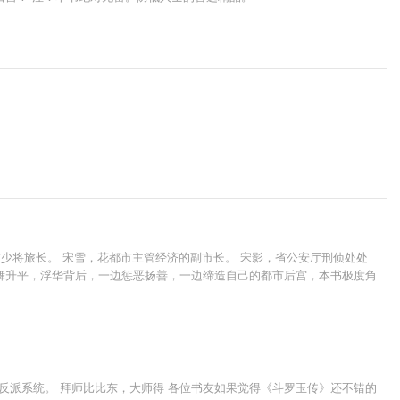
少将旅长。 宋雪，花都市主管经济的副市长。 宋影，省公安厅刑侦处处
舞升平，浮华背后，一边惩恶扬善，一边缔造自己的都市后宫，本书极度角
醒反派系统。 拜师比比东，大师得 各位书友如果觉得《斗罗玉传》还不错的