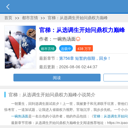
首页
>>
都市言情
>>
官梯：从选调生开始问鼎权力巅峰
官梯：从选调生开始问鼎权力巅峰
作者：
一碗热汤面
都市言情
连载中
438 万字
最新章节：
第756章 短暂的假期，回乡！
最后更新：2026-08-06 02:44:37
阅读
官梯：从选调生开始问鼎权力巅峰小说简介
一朝重生，回到选调生面试前夕！上一世，我被妻子和兄弟联手坑害，替他们
惊考官，一道加试题，让我进入省级权力视野。官场沉浮，我步步先机。一个小小
一碗热汤面
是一名出色的小说作者，他的作品包括：《
官梯：从选调生开始问
最新章节官梯：从选调生开始问鼎权力巅峰全文阅读推荐地址：https://m.ipaoshubaxs