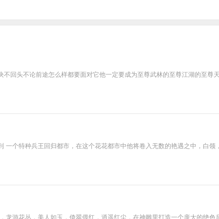
决不回头不论前途怎么样都要面对它他一定要成为至尊武林的至尊江湖的至尊
到 一个特种兵王回归都市，在这个花花都市中他将卷入无数的艳遇之中，白领
功，龙游花丛，美人如玉，倚翠偎红，逍遥红尘，在神雕里打造一个庞大的绝色