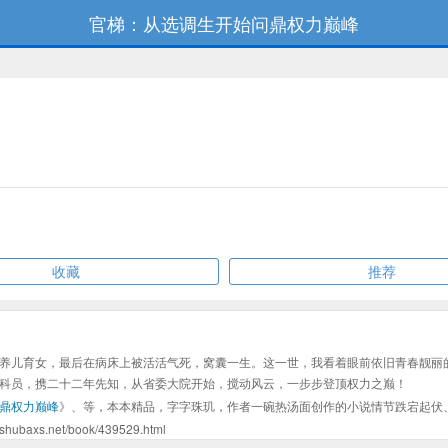
官梯：从选调生开始问鼎权力巅峰
收藏
推荐
养儿育女，最后在病床上被活活气死，窝囊一生。这一世，我看着眼前依旧青春靓丽
科员，携二十二年先知，从省委大院开始，搅动风云，一步步登顶权力之巅！
鼎权力巅峰
》、等，本本精品，字字珠玑，作者一碗热汤面创作的小说情节跌宕起伏
.net/book/439529.html