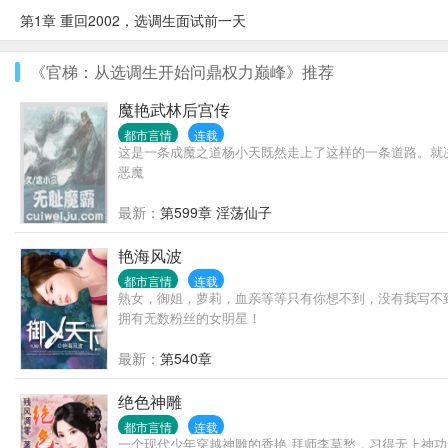
第1章 重回2002，选调生面试前一天
《官梯：从选调生开始问鼎权力巅峰》推荐
魔艳武林后宫传
都市言情
连载
这是一条成魔之道杨小天既然走上了这样的一条道路。就
恶魔
最新：
第599章 淫荡仙子
艳海风波
都市言情
连载
熟女，御姐，萝莉，血亲等等只有你想不到，没有我写不
拥有无数粉丝的女明星！
最新：
第540章
绝色神雕
都市言情
连载
一个现代少年穿越神雕的香艳 拜师李莫愁，习得无上神