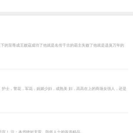
天下的至尊成王败寇成功了他就是名传千古的霸主失败了他就是遗臭万年的
，护士，警花，军花，妩媚少妇，成熟美 妇，高高在上的商场女强人，还是
后宫！ 注：本书绝对无雷。防低人士的首选精品。