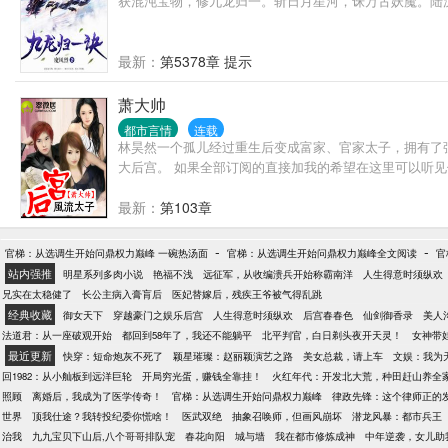
获混沌宝物，修九龙归一。斩日月星河，诛万古妖魔。陆
最新：
第5378章 提示
萧大帅
都市言情
连载
林昊然一个孤儿经过重生后变成富家、官家太子，拥有了
大后宫。 如果全部订阅的直接加我的希望在这里可以听
最新：
第103章
-
-
官梯：从选调生开始问鼎权力巅峰 一碗热汤面
官梯：从选调生开始问鼎权力巅峰全文阅读
官
站内强推
明星系列多肉小说
艳福不浅
远征军，从收编溃兵开始称霸南洋
人生得意时须纵欢
兄实在太稳健了
长公主病入膏肓后
医妃替嫁后，残疾王爷被气得乱跳
经典收藏
御女天下
穿越豪门之娱乐后宫
人生得意时须纵欢
后宫春春色
仙剑御香录
美人
法道君：从一座破观开始
都回到58年了，我还不能躺平
北平判官，白日剃头夜开天灵！
女神带
最近更新
快穿：短命炮灰不死了
颖星璀璨：赵丽颖演艺之路
美女总裁，请上车
文娱：我为
回1982：从小舢板到远洋巨轮
开局穷光蛋，赚钱全靠挂！
火红年代：开发北大荒，种田赶山养全
照顾
离婚后，我成为了医学传奇！
官梯：从选调生开始问鼎权力巅峰
律政先锋：这个律师正的
世界
顶我仕途？我转投纪委你慌啥！
医武双绝
抽象召唤师，但画风崩坏
潜龙风暴：都市兵王
治我
九九宝贝下山后,八个哥哥排队宠
春花向阳
城与墙
我在都市修炼成神
中年逆袭，女儿助