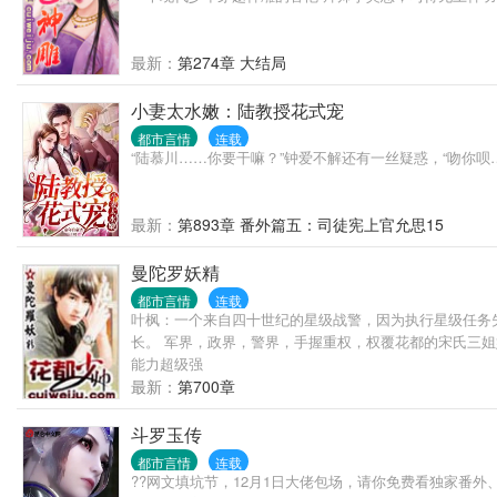
最新：
第274章 大结局
小妻太水嫩：陆教授花式宠
都市言情
连载
“陆慕川……你要干嘛？”钟爱不解还有一丝疑惑，“吻你
最新：
第893章 番外篇五：司徒宪上官允思15
曼陀罗妖精
都市言情
连载
叶枫：一个来自四十世纪的星级战警，因为执行星级任务失
长。 军界，政界，警界，手握重权，权覆花都的宋氏三
能力超级强
最新：
第700章
斗罗玉传
都市言情
连载
??网文填坑节，12月1日大佬包场，请你免费看独家番外