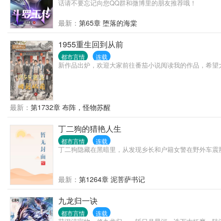
话请不要忘记向您QQ群和微博里的朋友推荐哦！
最新：
第65章 堕落的海棠
1955重生回到从前
都市言情
连载
新作品出炉，欢迎大家前往番茄小说阅读我的作品，希望
最新：
第1732章 布阵，怪物苏醒
丁二狗的猎艳人生
都市言情
连载
丁二狗隐藏在黑暗里，从发现乡长和户籍女警在野外车震
最新：
第1264章 泥菩萨书记
九龙归一诀
都市言情
连载