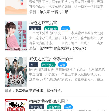
遗憾回到了与世隔绝的家乡，未曾谋面的母亲．天真
可爱的妹妹，温柔体贴的姐姐．这一切的一切都是那
么的陌生和熟悉. 但习惯了都市生活的他在这能习惯这
最新：
第六章 幸福的生活
种日出而作，日落而息．听着海潮的寂寞生活吗？当
他发现这里有太多值得去发掘的乐趣时，生活也变得
福艳之都市后宫
精彩起来．寂寞的海潮也变成了激情的春潮． 【故事
零魂羽
网游动漫
连载
的发生地是一个无视人伦的小渔村,咳咳】 这里的一切
一个太子党香艳成长史。 家族背后有着庞大的势
都是那么的传
力，这个小男孩开始了成长的经历。偌大的都市，拥
有着无穷的诱惑。 金钱，地位，权利！ 当拥
有着这三种所有人都渴望的优势之后，他的生活会是
最新：
第930章 你喜欢我吗（大结局）
怎么样的呢？在美女如云的都市之中，恣意风流，嬉
游花丛！
武侠之贫道姓张嚣张的张
马夹
武侠修真
连载
[武侠][玄幻][仙侠][穿越]穿越带了个系统，只可惜系统
中道崩阻，只奖励了一个张三丰的天赋模板就没了。
没关系，张清源已经很满意了。老张那是何人，镇压
武林一甲子的高手高手高高手。别人练武他修仙。十
年后，张清源嘿嘿一笑：看贫道来个甲子荡魔。逍遥
最新：
第258章 贫道姓张，嚣张的张。
万世！自此，大乾王朝多了个张真人！
柯南之我被卧底包围了
已灭无常
都市言情
连载