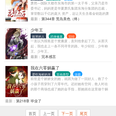
王道！
萧然—国际大都市东海市的第一太子爷，父亲乃是市
委书记，妈妈更是华夏萧氏集团东海分集团的总裁，
掌管数以千亿的庞大 资产，这让天生含着金钥匙的萧
然能够畅游都市！原本十三岁的他不懂人事，可是意
最新：
第344章 荒岛美色（终）
外得到一个神秘的戒指——御女戒！于是一切都改变
了！年少风~流、遨游花~丛，守着一个绝美的家庭，
少年王
占据着外面无数绝代佳丽！类型俱全，一个不少！年
抚琴的人
武侠修真
完结
幼的幼~女、娇憨的小萝~莉、情窦初开的青春少女、
一直以为我爸是个窝囊废，直到他拿起了刀。从那天
美丽绝质冰冷高贵的女王、温柔贤惠的美少妇、雍容
起，我也走上一条不同寻常的路。年少轻狂，少年称
华贵的熟~妇等等美艳绝寰的风情女人一个个的成为了
王。少年王。
他的禁脔，芳华芬芳、独...
最新：
完本感言
我在六零躺赢了
爱吃海鲜的羊
其他类型
连载
前世是个娇娇女的她，就因为做了一回好人，救了个
小孩子而穿到了六零年代。还好她有空间，救人时在
的那个商场也成了她的金手指，那她就在这里做个躺
赢的咸鱼吧
最新：
第218章 毕业了
首页
上一页
下一页
尾页