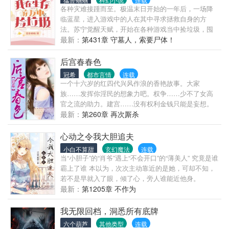
各种灾难接踵而至。极温末日开始的一年后，一场降
临蓝星，进入游戏中的人在其中寻求拯救自身的方
法。苏宁觉醒天赋，开始在各种游戏当中捡垃圾，囤
物资苟住小命。
最新：
第431章 守墓人，索要尸体！
后宫春春色
冠希
都市言情
连载
一个十六岁的红四代兴风作浪的香艳故事。大家
族……发挥你淫民的想象力吧。权争……少不了女高
官之流的助力。建宫……没有权利金钱只能是妄想。
后宫……少了莉，师，妇，空，护，洋，星，偷等等
最新：
第260章 再次厮杀
等等还叫宫吗？ 陈老师出品必属精品，请大家放心收
藏支持，一定会给你们意料外的惊喜！
心动之令我大胆追夫
小白不算甜
玄幻魔法
连载
当“小胆子”的“肖爷”遇上“不会开口”的“薄美人” 究竟是谁
霸上了谁 本以为，次次主动靠近的是她，可却不知，
若不是早就入了眼，倾了心，旁人谁能近他身。
最新：
第1205章 不作为
我无限回档，洞悉所有底牌
六个葫芦
其他类型
连载