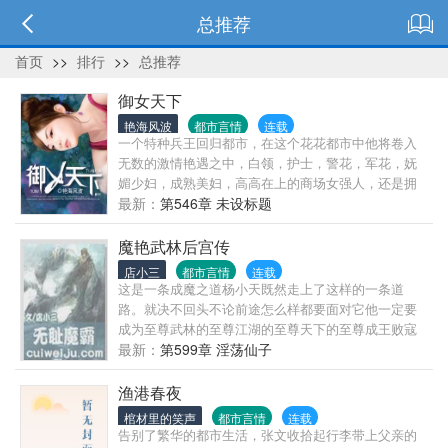
总推荐
首页
>>
排行
>>
总推荐
御女天下
艳海风波
都市言情
连载
一个特种兵王回归都市，在这个花花都市中他将卷入
无数的激情艳遇之中，白领，护士，警花，军花，妩
媚少妇，成熟美妇，高高在上的商场女强人，还是拥
有无数粉丝的女明星！
最新：
第546章 未设标题
魔艳武林后宫传
店小三
都市言情
连载
这是一条成魔之道杨小天既然走上了这样的一条道
路。就决不回头不论前途怎么样都要面对它他一定要
成为至尊武林的至尊江湖的至尊天下的至尊成王败寇
成功了他就是名传千古的霸主失败了他就是遗臭万年
最新：
第599章 淫荡仙子
的恶魔
渔港春夜
棺材里的笑声
都市言情
连载
告别了繁华的都市生活，张文收拾起行李带上父亲的