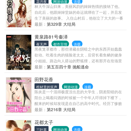
花月夜
网游动漫
连载
林大牛深山归来，美丽风韵的婶婶热情的接纳了他。
自此后，他跟婶婶堂妹的命运就绑在了一起，并且发
生了美丽的故事。 入住山村后，他创立了大大的一番
事业，更因为天赋异禀，惹来了无数女人的青睐……
最新：
第329章 大结局
黄泉路81号秦泽
夜无声
都市言情
连载
黑夜笼罩都市，那些潜藏在阴暗之中的东西开始蠢蠢
欲动。吃着生肉的猫脸老太太，后背长着鱼鳞的健身
小姐姐。路边向人搭讪的野狐狸，还有那开在坟场里
的小超市。这些，我都经历过。而一切的开始，都要
最新：
第五百四十章 抛船逃命
从我亲眼目睹一场车祸后说起……
田野花香
棺材里的笑声
网游动漫
连载
陈炎是一个混得极度没出息的大学生，阴差阳错的在
阳台上喝着闷酒的时候被一个中年人吓得掉下楼下，
醒来的时候却发现是在自己的高中时代。经历了惨败
的婚姻和现实的残酷，陈炎决定好好的利用自己机会
最新：
第216章 大结局
推倒所有的美女，清纯的学生妹，只知道埋头读书的
校花骚无比的成熟美妇，饥渴了生了，干那么多大事
花都太子
有什么用！手里掐着钱去糟蹋别人的闺女和老婆才是
三叶草
网游动漫
连载