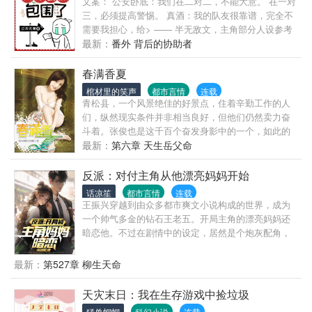
文案： 公安卧底：我们在二对二，不能大意。 在一对
三，必须提高警惕。 真酒：我的队友很靠谱，完全不
需要我担心，给> —— 半无敌文，主角部分人设参考
文豪野犬太宰治。 无女主，男主钞性恋。 —— 书友
最新：
番外 背后的协助者
群：106751716
春满香夏
棺材里的笑声
都市言情
连载
青松县，一个风景绝佳的好景点，住着辛勤工作的人
们，纵然现实条件并非相当良好，但他们仍然卖力奋
斗着。张俊也是这千百个奋发身影中的一个，如此的
平凡，如果没有意外的话，张俊、叶子、莲婶一家人
最新：
第六章 天生岳父命
应该会这样祥和、平静的过完这辈子，但现实让他们
走上另一条不同的路……
反派：对付主角从他漂亮妈妈开始
话凉笙
都市言情
连载
王振兴穿越到由众多都市爽文小说构成的世界，成为
一个帅气多金的钻石王老五。开局主角的漂亮妈妈还
暗恋他。不过在剧情中的设定，居然是个炮灰配角，
而且还没正常能力！淦啊。好在系统给出了选择。这
还用想吗？肯定是选2啊！
最新：
第527章 柳生天命
天灾末日：我在生存游戏中捡垃圾
猛兽蝈蝈
科幻小说
连载