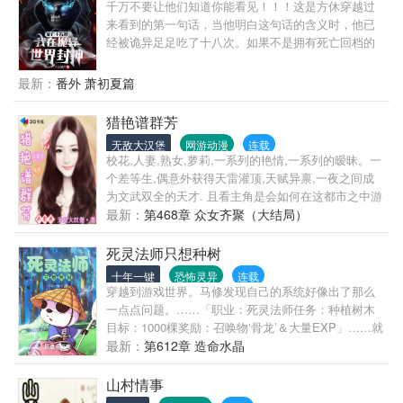
千万不要让他们知道你能看见！！！这是方休穿越过
来看到的第一句话，当他明白这句话的含义时，他已
经被诡异足足吃了十八次。如果不是拥有死亡回档的
能力，能够无限重生，他将永远死去。现在，既然活
着，他决定清除全世界所有诡异！我叫方休，至死方
最新：
番外 萧初夏篇
休。我于死亡中重生，亦于死亡中封神！
猎艳谱群芳
无敌大汉堡
网游动漫
连载
校花,人妻,熟女,萝莉,一系列的艳情,一系列的暧昧。一
个差等生,偶意外获得天雷灌顶,天赋异禀,一夜之间成
为文武双全的天才. 且看主角是会如何在这都市之中游
龙戏凤,将熟妇们变成荡妇,将萝莉淑女们变成人妻. 荡
最新：
第468章 众女齐聚（大结局）
妇不是天生的,而是要靠主角慢慢调教。 我的口号是：
没有最多,只有更多。
死灵法师只想种树
十年一键
恐怖灵异
连载
穿越到游戏世界。马修发现自己的系统好像出了那么
一点点问题。……「职业：死灵法师任务：种植树木
目标：1000棵奖励：召唤物‘骨龙’＆大量EXP」……就
这样，一个比德鲁伊更推崇均衡之道的死灵法师诞生
最新：
第612章 造命水晶
了。……
山村情事