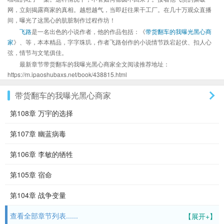
网，立刻揭露商家的真相。越想越气，当即赶往果干工厂。在几十万观众直播
间，曝光了这黑心的肮脏制作过程作坊！
飞路
是一名出色的小说作者，他的作品包括：《
带货翻车的我曝光黑心商
家
》、等，本本精品，字字珠玑，作者飞路创作的小说情节跌宕起伏、扣人心
弦，情节与文笔俱佳。
最新章节带货翻车的我曝光黑心商家全文阅读推荐地址：
https://m.ipaoshubaxs.net/book/438815.html
带货翻车的我曝光黑心商家
第108章 万宇的选择
第107章 幽蓝病毒
第106章 李敏的牺牲
第105章 宿命
第104章 战争变量
查看全部章节列表......
【展开+】