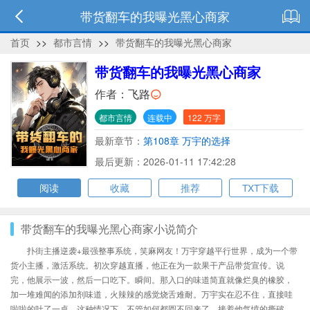
带货翻车的我曝光黑心商家
首页
>>
都市言情
>>
带货翻车的我曝光黑心商家
带货翻车的我曝光黑心商家
作者：
飞路
都市言情
连载中
122 万字
最新章节：
第108章 万宇的选择
最后更新：2026-01-11 17:42:28
阅读
收藏
推荐
TXT下载
带货翻车的我曝光黑心商家小说简介
扑街主播逆袭+最强整事系统，笑麻网友！万宇穿越平行世界，成为一个带
货小主播，激活系统。初次穿越直播，他正在为一款果干产品带货宣传。说
完，他展示一波，然后一口吃下。瞬间。那入口的味道简直就像烂臭的橡胶，
加一堆难闻的添加剂味道，火辣辣的感觉烧舌难耐。万宇实在忍不住，直接哇
啦啦的吐了一桌。这种情况下，不管如何都圆不回来了。接着他气愤的撕破