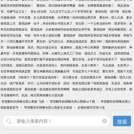
婚母亲求我割肾救她孩！
重回62，我为国铸剑薅哭鹰酱
御兽：全网看我暴虐前妻！
我反派他
哥，专薅气运之女！
美女,快治我
九九宝贝下山后,八个哥哥排队宠
春花向阳
城与墙
我在都
市修炼成神
中年逆袭，女儿助我变神豪
全球警报！SSSSS级仙尊归来
重生64，猎人出身，妻女
被我宠上天
最强战神
仙子，求你别再从书里出来了
登云阶：一个公务员的20年
双穿亮剑：老
李见到我就双眼放光
最强战神
从收集情绪开始创造我的女神宇宙
最强战神
绑定神豪系统：从
救校花开始无敌
华娱：资本大佬入侵娱乐圈
最强战神
我的黑科技系统是18级文明造物
举国飞
升！十四亿魔修吓哭异界
重生85：运气好亿点，我靠赶海成首富
重生1961：我的签到系统能种
田
医仙纵横花都
高武：我以剑道证长生
被虐88次，真真少爷心死离家
我和她的合租条约
神
豪判官：开局直播审判霸座仙
军阀：从搬空上海兵工厂开始
退役兵王：归途无名
猛男闯莞城，
从四大村姑开始
废兽逆袭打脸不按套路出牌的神兽
重生官场：从老干局开始执掌天下
我从明朝
活到现在
顶级玩家回归，但是是吟游诗人
契约神级兽娘，全是小萝莉！
凡尘战场
女多男少：
全世界都想和我谈恋爱
重生神豪系统让我躺赢全球
市场监管七十年变迁
重生荒年，我捡个大院
知青当老婆
D级潜力？我万倍返还成武神！
末日重生者，在线直播造方舟
孤独成瘾：现代人的
生活
镇尸斩鬼录
淬刃：士兵的锋芒成长录
恋综：热芭包我过夜？我假戏真做
失业后，我靠神
级鱼塘震惊全球
暴雨捡妻！校花赖在我怀里哭唧唧
韩娱之国际影星养成记
开局上交异世界，我
开启修炼时代
抗战：南京照相馆爆出大批玩家
-
-
带货翻车的我曝光黑心商家 飞路
带货翻车的我曝光黑心商家txt下载
带货翻车的我曝光黑心
-
-
商家最新章节
带货翻车的我曝光黑心商家全文阅读
好看的都市言情小说
搜索