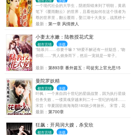
都市言情
连载
幼的幼~女、娇憨的小萝~莉、情窦初开的青春少女、
一个现代社会的大学生，阴差阳错来到了明朝，黄易
美丽绝质冰冷高贵的女王、温柔贤惠的美少妇、雍容
笔下《覆雨翻云》的世界，且看他如何在这个强者为
华贵的熟~妇等等美..
尊的世界里，翻云覆雨，娶江湖十大美女，战黑榜十
大高手，淫明皇三宫六院，颠覆东瀛倭国、尝高丽异
最新：
第一章 风情撩人
域风情、下西洋猎艳欧洲美女……
小妻太水嫩：陆教授花式宠
都市言情
连载
“陆慕川……你要干嘛？”钟爱不解还有一丝疑惑，“吻
你呗……”男人俯身而下，然后一宠就是一辈子。
最新：
第893章 番外篇五：司徒宪上官允思15
曼陀罗妖精
都市言情
连载
叶枫：一个来自四十世纪的星级战警，因为执行星级
任务失败，一缕英魂穿越来到二十一世纪的地球……
宋芸：华夏国驻南海海防183旅少将旅长。 宋雪，花
都市主管经济的副市长。 宋影，省公安厅刑侦处处
最新：
第700章
长。 军界，政界，警界，手握重权，权覆花都的宋氏
三姐妹，缘何都逃脱不了他制定的邪恶法则？因为，
狂飙：开局润大嫂，杀安欣
这个邪恶的他来自未来……歌舞升平，浮华背后，一
都市言情
连载