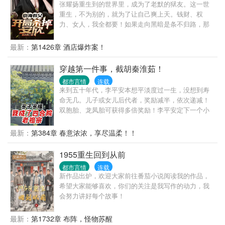
边惩恶扬善，一边缔造自己的都市后宫，本书极度角
张耀扬重生到的世界里，成为了老默的狱友。这一世
能力超级强
重生，不为别的，就为了让自己爽上天。钱财、权
力、女人，我全都要！如果走向黑暗是条不归路，那
就一黑到底吧！
最新：
第1426章 酒店爆炸案！
穿越第一件事，截胡秦淮茹！
都市言情
连载
来到五十年代，李平安本想平淡度过一生，没想到寿
命无几。儿子或女儿后代者，奖励减半，依次递减！
双胞胎、龙凤胎可获得多倍奖励！李平安定下一个小
目标：先活到150岁！
最新：
第384章 春意浓浓，享尽温柔！！
1955重生回到从前
都市言情
连载
新作品出炉，欢迎大家前往番茄小说阅读我的作品，
希望大家能够喜欢，你们的关注是我写作的动力，我
会努力讲好每个故事！
最新：
第1732章 布阵，怪物苏醒