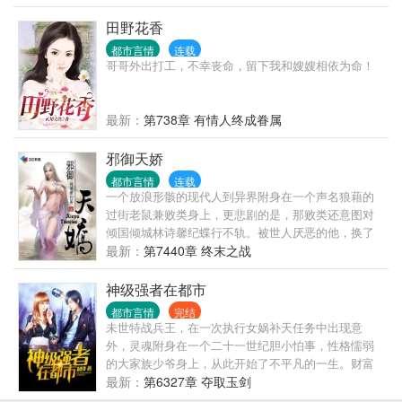
田野花香
都市言情
连载
哥哥外出打工，不幸丧命，留下我和嫂嫂相依为命！
最新：
第738章 有情人终成眷属
邪御天娇
都市言情
连载
一个放浪形骸的现代人到异界附身在一个声名狼藉的
过街老鼠兼败类身上，更悲剧的是，那败类还意图对
倾国倾城林诗馨纪蝶行不轨。被世人厌恶的他，换了
一个灵魂之后又将会如何？再次面对对他厌恶至极的
最新：
第7440章 终末之战
天之骄女林诗馨和纪蝶，华丽的蜕变之后的他又让她
作何感想？ 且看叶楚如何在一条充满荆棘的道路上，
神级强者在都市
踏出一个个惊世骇俗的脚印！搅动风云，邪御天娇！
都市言情
完结
以奇特的手法，打造一个截然不同的玄幻世界，带给
未世特战兵王，在一次执行女娲补天任务中出现意
大家不一样的感受。
外，灵魂附身在一个二十一世纪胆小怕事，性格懦弱
的大家族少爷身上，从此开始了不平凡的一生。财富
手中握，美人怀里揉，敌人脚下踩。
最新：
第6327章 夺取玉剑