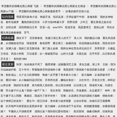
-
-
带货翻车的我曝光黑心商家 飞路
带货翻车的我曝光黑心商家全文阅读
带货翻车的我曝光黑心
-
-
商家txt下载
带货翻车的我曝光黑心商家最新章节
好看的都市言情小说
站内强推
明星系列多肉小说
艳福不浅
综武反派：开局征服宁中则
龙魂侠影
我的女神校
花
都市花缘梦
魔艳武林后宫传
斗罗大陆4终极斗罗
田野花香
少年王
重生香港之娱乐后
宫
全职法师
回到明朝当王爷
官居一品
wtw1974
医道官途
我是楚球王
悠然山村
苟在女
魔头身边偷偷修炼
官气
经典收藏
御女天下
后宫春春色
笑傲江湖之美人的天下
美人沟
我的极品小姨
重生风流富
豪，从强吻校花开始
情迷苗寨
春色田野
重生香江：纵横四海
你说我修仙灵根差，我笑你没外
挂
深渊入侵：我的亡灵无限词条
寒门枭士金锋
我和女神在荒岛求生的日子
异界双穿：大糖盐
王传说
风流小村医
万法道君：从一座破观开始
山村大文豪
大国文娱
北平判官，白日剃头夜
开天灵！
美利坚1982
最近更新
快穿：短命炮灰不死了
颖星璀璨：赵丽颖演艺之路
美女总裁，请上车
文娱：我为
天仙妹妹护航
五十年代：带着随身空间进城奔小康
甩我是吧？那就捡个校花回家当老婆
八零赶
海：鱼虾成山，九个女儿吃香喝辣
悔婚？反手娶了资本家大小姐！
权力巅峰：从省府秘书开
始
重回1982：从小舢板到远洋巨轮
开局穷光蛋，赚钱全靠挂！
火红年代：开发北大荒，种田赶
山养全家
我的区长老婆
身为精英人形的我，你让我当保镖
以法律之名
我省府大秘，问鼎京
圈
军火贩子什么鬼？我就一破产厂长！
苍生有我
我被炒后，市值暴跌，女总裁哭了
86年：我
五个嫂子没人照顾
离婚后，我成为了医学传奇！
官梯：从选调生开始问鼎权力巅峰
律政先锋：
这个律师正的发邪！
重生70：猎王归来，资本家小姐求我娶
让你办军校，你佣兵百万震慑鹰
酱
扒开相声马褂里面全是西游辛密
权力巅峰：从拒绝省厅千金开始
刚觉醒透视眼，你要跟我退
婚？
平庸的人不拯救世界
顶我仕途？我转投纪委你慌啥！
医武双绝
抽象召唤师，但画风崩
坏
潜龙风暴：都市兵王
救世游戏：开局爆杀哥布林
带货翻车的我曝光黑心商家
重生八零，再