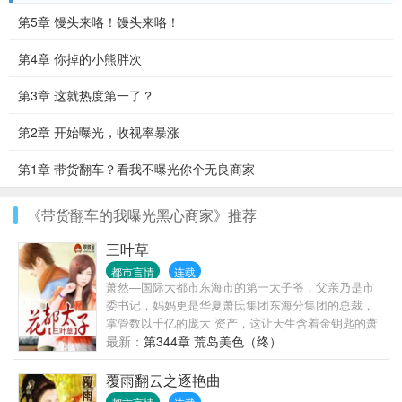
第5章 馒头来咯！馒头来咯！
第4章 你掉的小熊胖次
第3章 这就热度第一了？
第2章 开始曝光，收视率暴涨
第1章 带货翻车？看我不曝光你个无良商家
《带货翻车的我曝光黑心商家》推荐
三叶草
都市言情
连载
萧然—国际大都市东海市的第一太子爷，父亲乃是市
委书记，妈妈更是华夏萧氏集团东海分集团的总裁，
掌管数以千亿的庞大 资产，这让天生含着金钥匙的萧
然能够畅游都市！ 原本十三岁的他不懂人事，可是意
最新：
第344章 荒岛美色（终）
外得到一个神秘的戒指——御女戒！于是一切都改变
了！ 年少风~流、遨游花~丛，守着一个绝美的家庭，
覆雨翻云之逐艳曲
占据着外面无数绝代佳丽！类型俱全，一个不少！年