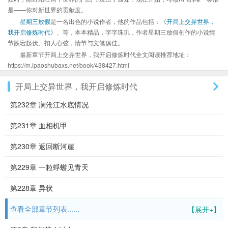
是——你对新世界的贡献度。
星期三放假
是一名出色的小说作者，他的作品包括：《
开局上交异世界，
我开启修炼时代
》、等，本本精品，字字珠玑，作者星期三放假创作的小说情
节跌宕起伏、扣人心弦，情节与文笔俱佳。
最新章节开局上交异世界，我开启修炼时代全文阅读推荐地址：
https://m.ipaoshubaxs.net/book/438427.html
开局上交异世界，我开启修炼时代
第232章 澜沧江水底情况
第231章 血相机甲
第230章 返回断河崖
第229章 一粒蜉蝣见青天
第228章 异状
查看全部章节列表......
【展开+】