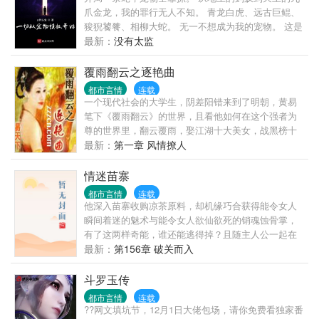
爪金龙，我的罪行无人不知。 青龙白虎、远古巨鲲、
狻猊饕餮、相柳大蛇。 无一不想成为我的宠物。 这是
一个灵气复苏的世界，顾江在不断的捕捉、培养宠物
最新：
没有太监
中逐渐变强。
覆雨翻云之逐艳曲
都市言情
连载
一个现代社会的大学生，阴差阳错来到了明朝，黄易
笔下《覆雨翻云》的世界，且看他如何在这个强者为
尊的世界里，翻云覆雨，娶江湖十大美女，战黑榜十
大高手，淫明皇三宫六院，颠覆东瀛倭国、尝高丽异
最新：
第一章 风情撩人
域风情、下西洋猎艳欧洲美女……
情迷苗寨
都市言情
连载
他深入苗寨收购凉茶原料，却机缘巧合获得能令女人
瞬间着迷的魅术与能令女人欲仙欲死的销魂蚀骨掌，
有了这两样奇能，谁还能逃得掉？且随主人公一起在
美女如云的苗寨领略少数民族姑娘的万种风情吧！
最新：
第156章 破关而入
斗罗玉传
都市言情
连载
??网文填坑节，12月1日大佬包场，请你免费看独家番