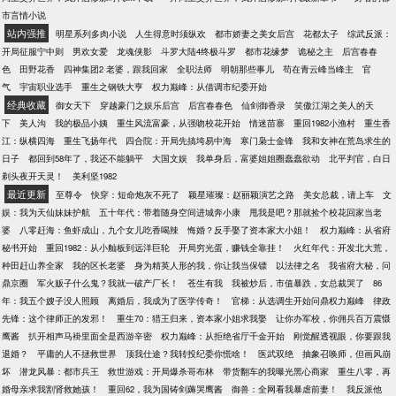
市言情小说
站内强推
明星系列多肉小说
人生得意时须纵欢
都市娇妻之美女后宫
花都太子
综武反派：
开局征服宁中则
男欢女爱
龙魂侠影
斗罗大陆4终极斗罗
都市花缘梦
诡秘之主
后宫春春
色
田野花香
四神集团2·老婆，跟我回家
全职法师
明朝那些事儿
苟在青云峰当峰主
官
气
宇宙职业选手
重生之钢铁大亨
权力巅峰：从借调市纪委开始
经典收藏
御女天下
穿越豪门之娱乐后宫
后宫春春色
仙剑御香录
笑傲江湖之美人的天
下
美人沟
我的极品小姨
重生风流富豪，从强吻校花开始
情迷苗寨
重回1982小渔村
重生香
江：纵横四海
重生飞扬年代
四合院：开局先搞垮易中海
寒门枭士金锋
我和女神在荒岛求生的
日子
都回到58年了，我还不能躺平
大国文娱
我单身后，富婆姐姐圈蠢蠢欲动
北平判官，白日
剃头夜开天灵！
美利坚1982
最近更新
至尊令
快穿：短命炮灰不死了
颖星璀璨：赵丽颖演艺之路
美女总裁，请上车
文
娱：我为天仙妹妹护航
五十年代：带着随身空间进城奔小康
甩我是吧？那就捡个校花回家当老
婆
八零赶海：鱼虾成山，九个女儿吃香喝辣
悔婚？反手娶了资本家大小姐！
权力巅峰：从省府
秘书开始
重回1982：从小舢板到远洋巨轮
开局穷光蛋，赚钱全靠挂！
火红年代：开发北大荒，
种田赶山养全家
我的区长老婆
身为精英人形的我，你让我当保镖
以法律之名
我省府大秘，问
鼎京圈
军火贩子什么鬼？我就一破产厂长！
苍生有我
我被炒后，市值暴跌，女总裁哭了
86
年：我五个嫂子没人照顾
离婚后，我成为了医学传奇！
官梯：从选调生开始问鼎权力巅峰
律政
先锋：这个律师正的发邪！
重生70：猎王归来，资本家小姐求我娶
让你办军校，你佣兵百万震慑
鹰酱
扒开相声马褂里面全是西游辛密
权力巅峰：从拒绝省厅千金开始
刚觉醒透视眼，你要跟我
退婚？
平庸的人不拯救世界
顶我仕途？我转投纪委你慌啥！
医武双绝
抽象召唤师，但画风崩
坏
潜龙风暴：都市兵王
救世游戏：开局爆杀哥布林
带货翻车的我曝光黑心商家
重生八零，再
婚母亲求我割肾救她孩！
重回62，我为国铸剑薅哭鹰酱
御兽：全网看我暴虐前妻！
我反派他