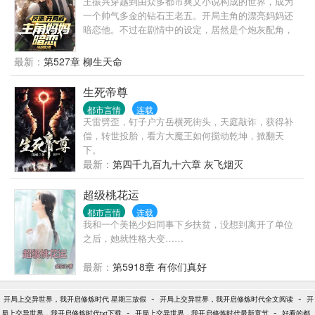
王振兴穿越到由众多都市爽文小说构成的世界，成为
一个帅气多金的钻石王老五。开局主角的漂亮妈妈还
暗恋他。不过在剧情中的设定，居然是个炮灰配角，
而且还没正常能力！淦啊。好在系统给出了选择。这
还用想吗？肯定是选2啊！
最新：
第527章 柳生天命
生死帝尊
都市言情
连载
天雷劈歪，钉子户方岳横死街头，天庭敲诈，获得补
偿，转世投胎，看方大魔王如何搅动乾坤，掀翻天
下。
最新：
第四千九百九十六章 灰飞烟灭
超级桃花运
都市言情
连载
我和一个美艳少妇同事下乡扶贫，没想到离开了单位
之后，她就性格大变……
最新：
第5918章 有你们真好
-
-
开局上交异世界，我开启修炼时代 星期三放假
开局上交异世界，我开启修炼时代全文阅读
开
-
-
局上交异世界，我开启修炼时代txt下载
开局上交异世界，我开启修炼时代最新章节
好看的都