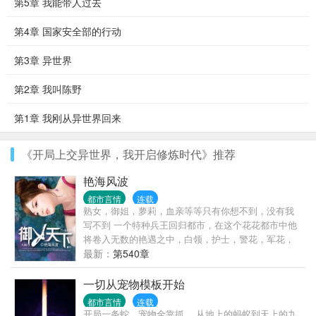
第5章 我能带人过去
第4章 国家安全部的行动
第3章 异世界
第2章 我叫陈野
第1章 我刚从异世界回来
《开局上交异世界，我开启修炼时代》推荐
艳海风波
都市言情
连载
熟女，御姐，萝莉，血亲等等只有你想不到，没有我
写不到 一个特种兵王回归都市，在这个花花都市中他
将卷入无数的艳遇之中，白领，护士，警花，军花，
妩媚少妇，成熟美 妇，高高在上的商场女强人，还是
最新：
第540章
拥有无数粉丝的女明星！
一切从宠物模板开始
都市言情
连载
开局一条蛇，宠物全靠抓。 从地上的蚂蚁到天上的九