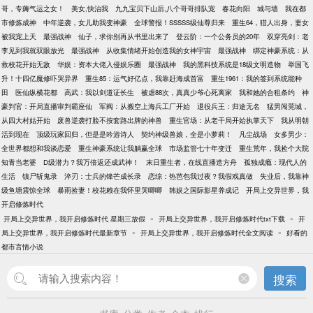
哥，专薅气运之女！
美女,快治我
九九宝贝下山后,八个哥哥排队宠
春花向阳
城与墙
我在都
市修炼成神
中年逆袭，女儿助我变神豪
全球警报！SSSSS级仙尊归来
重生64，猎人出身，妻女
被我宠上天
最强战神
仙子，求你别再从书里出来了
登云阶：一个公务员的20年
双穿亮剑：老
李见到我就双眼放光
最强战神
从收集情绪开始创造我的女神宇宙
最强战神
绑定神豪系统：从
救校花开始无敌
华娱：资本大佬入侵娱乐圈
最强战神
我的黑科技系统是18级文明造物
举国飞
升！十四亿魔修吓哭异界
重生85：运气好亿点，我靠赶海成首富
重生1961：我的签到系统能种
田
医仙纵横花都
高武：我以剑道证长生
被虐88次，真真少爷心死离家
我和她的合租条约
神
豪判官：开局直播审判霸座仙
军阀：从搬空上海兵工厂开始
退役兵王：归途无名
猛男闯莞城，
从四大村姑开始
废兽逆袭打脸不按套路出牌的神兽
重生官场：从老干局开始执掌天下
我从明朝
活到现在
顶级玩家回归，但是是吟游诗人
契约神级兽娘，全是小萝莉！
凡尘战场
女多男少：
全世界都想和我谈恋爱
重生神豪系统让我躺赢全球
市场监管七十年变迁
重生荒年，我捡个大院
知青当老婆
D级潜力？我万倍返还成武神！
末日重生者，在线直播造方舟
孤独成瘾：现代人的
生活
镇尸斩鬼录
淬刃：士兵的锋芒成长录
恋综：热芭包我过夜？我假戏真做
失业后，我靠神
级鱼塘震惊全球
暴雨捡妻！校花赖在我怀里哭唧唧
韩娱之国际影星养成记
开局上交异世界，我
开启修炼时代
-
-
开局上交异世界，我开启修炼时代 星期三放假
开局上交异世界，我开启修炼时代txt下载
开
-
-
局上交异世界，我开启修炼时代最新章节
开局上交异世界，我开启修炼时代全文阅读
好看的
都市言情小说
搜索