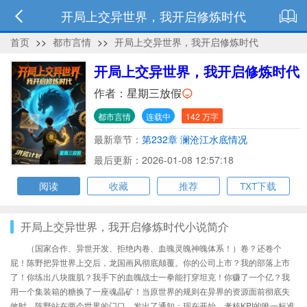
开局上交异世界，我开启修炼时代
首页
>>
都市言情
>>
开局上交异世界，我开启修炼时代
开局上交异世界，我开启修炼时代
作者：
星期三放假
都市言情
连载中
142 万字
最新章节：
第232章 澜沧江水底情况
最后更新：2026-01-08 12:57:18
阅读
收藏
推荐
TXT下载
开局上交异世界，我开启修炼时代小说简介
（国家合作、异世开发、拒绝内卷、血魄灵魄神魄体系！）卷？还卷个
屁！陈野把异世界上交后，龙国画风彻底颠覆。你的公司上市？我的部落上市
了！你练出八块腹肌？我手下的血魄战士一拳能打穿坦克！你赚了一个亿？我
用一个集装箱的糖换了一座魂晶矿！当原世界的规则在异界的资源面前彻底失
效时，陈野站在两个世界的门口，发出了通知：现在开始，考核KPI的唯一标准