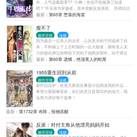
外、人气连载新章?? “小舞！你也不想被唐三知道
吧？”不乐身为穿越者，意外觉醒反派系统。 拜师比比
东，大师得 各位书友如果觉得《斗罗玉传》还不错的
最新：
第65章 堕落的海棠
话请不要忘记向您QQ群和微博里的朋友推荐哦！
瘦不了
都市言情
连载
因为最后一位亲人的去世，心灰意冷的于同选择了自
杀，不料碰上了上古时期的一位大能者，拥有圣人实
力的他在师父的帮助下回到了他两岁那年。由于师父
本是天地纯阳之气所化，继承了师父全部能力的主
最新：
第60章 遗憾，绝顶美人的蛇尾
角，会不自觉的对让他有好感的女人发出一种致命的
吸引力，使他重生后的旅程充满了香艳激情，主角也
1955重生回到从前
因此妻妾无数！ 本书绝非暧昧流，也绝非后宫
都市言情
连载
流，绝对的种马流！
新作品出炉，欢迎大家前往番茄小说阅读我的作品，
希望大家能够喜欢，你们的关注是我写作的动力，我
会努力讲好每个故事！
最新：
第1732章 布阵，怪物苏醒
反派：对付主角从他漂亮妈妈开始
都市言情
连载