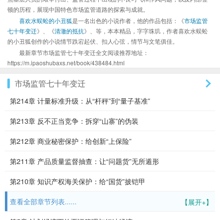
顿的历程，展现中国特色市场监管道路的探索与成就。
喜欢水蜈蚣的小丑狐
是一名出色的小说作者，他的作品包括：《
市场监管
七十年变迁
》、《
清澈的抵抗
》、等，本本精品，字字珠玑，作者喜欢水蜈蚣
的小丑狐创作的小说情节跌宕起伏、扣人心弦，情节与文笔俱佳。
最新章节市场监管七十年变迁全文阅读推荐地址：
https://m.ipaoshubaxs.net/book/438484.html
市场监管七十年变迁
第214章 计量标准升级：从“杆秤”到“量子基准”
第213章 反不正当竞争：拆穿“山寨”的伪装
第212章 商业秘密保护：给创新“上保险”
第211章 产品质量监督抽查：让“问题货”无所遁形
第210章 知识产权海关保护：给“国货”披铠甲
查看全部章节列表......
【展开+】