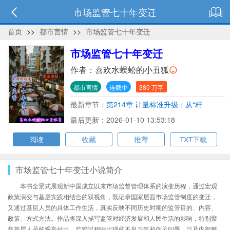
市场监管七十年变迁
首页
>>
都市言情
>>
市场监管七十年变迁
市场监管七十年变迁
作者：
喜欢水蜈蚣的小丑狐
都市言情
连载中
380 万字
最新章节：
第214章 计量标准升级：从“杆
秤”到“量子基准”
最后更新：2026-01-10 13:53:18
阅读
收藏
推荐
TXT下载
市场监管七十年变迁小说简介
本书全景式展现新中国成立以来市场监督管理体系的演变历程，通过宏观
政策演变与基层实践相结合的双视角，既记录国家层面市场监管制度的变迁，
又通过基层人员的具体工作生活，真实反映不同历史时期的监管目的、内容、
政策、方式方法。作品将深入描写监管对经济发展和人民生活的影响，特别聚
焦基层人员的艰辛付出、监管过程中出现的不良习气和作风问题，以及内部整