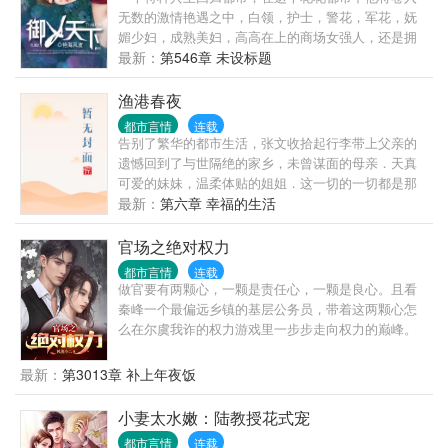
无数的激情艳遇之中，白领，护士，警花，军花，妩
媚少妇，成熟美妇，高高在上的商场女强人，还是拥
有无数粉丝的女明星！
最新：
第546章 未设标题
渔港春夜
都市言情
连载
告别了繁华的都市生活，张文收拾起行李带上父亲的
遗憾回到了与世隔绝的家乡，未曾谋面的母亲．天真
可爱的妹妹，温柔体贴的姐姐．这一切的一切都是那
么的陌生和熟悉. 但习惯了都市生活的他在这能习惯这
最新：
第六章 幸福的生活
种日出而作，日落而息．听着海潮的寂寞生活吗？当
他发现这里有太多值得去发掘的乐趣时，生活也变得
官场之绝对权力
精彩起来．寂寞的海潮也变成了激情的春潮． 【故事
都市言情
连载
的发生地是一个无视人伦的小渔村,咳咳】 这里的一切
做官要有两颗心，一颗是责任心，一颗是良心。且看
都是那么的传
秦峰一个最偏远乡镇的基层公务员，带着这两颗心怎
么在尔虞我诈的权力游戏里一步步走向权力的巅峰。
最新：
第3013章 补上年夜饭
小妻太水嫩：陆教授花式宠
都市言情
连载