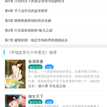
第5章 计划经济下的票证管理与短缺经济
第4章 手工业作坊的监管萌芽
第3章 粮棉统购统销的初步实施
第2章 打击投机倒把的“银元之战”
第1章 建国初期：稳定市场秩序的艰难起步
《市场监管七十年变迁》推荐
春满香夏
都市言情
连载
青松县，一个风景绝佳的好景点，住着辛勤工作的人
们，纵然现实条件并非相当良好，但他们仍然卖力奋
斗着。张俊也是这千百个奋发身影中的一个，如此的
平凡，如果没有意外的话，张俊、叶子、莲婶一家人
最新：
第六章 天生岳父命
应该会这样祥和、平静的过完这辈子，但现实让他们
走上另一条不同的路……
御女天下
都市言情
连载
一个特种兵王回归都市，在这个花花都市中他将卷入