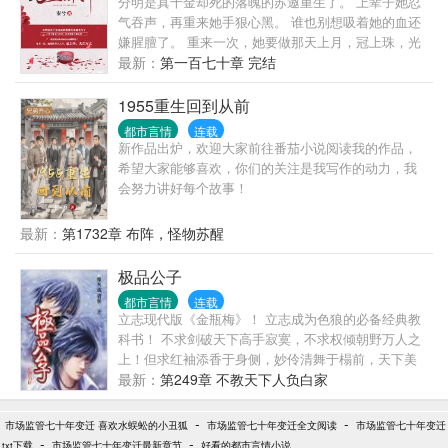
分明是真千金却死的落魄的苏邀重生了。 上辈子她忍
回遗憾，跟老婆好好过日子，一家子平安喜乐就好。
气吞声，再重来她手狠心黑。 谁也别想吸着她的血还
【说明一下，改笔名了，原来是叫“一杯冰柠檬水”，现
嫌腥膻了。 重来一次，她要做那天上月，冠上珠，光
在改为“米饭的米”】
芒万丈。 某人跟在她身后一面替她挖坑，一面苦心孤
最新：
第一百七十章 完结
诣的劝她： 不用这么费力的，瞧见我头上的冠冕了
吗？ 你就是上面最华丽的那颗。
1955重生回到从前
都市言情
连载
新作品出炉，欢迎大家前往番茄小说阅读我的作品，
希望大家能够喜欢，你们的关注是我写作的动力，我
会努力讲好每个故事！
最新：
第1732章 布阵，怪物苏醒
极品公子
都市言情
连载
立志现代版《金瓶梅》！ 立志成为色狼的必备经典教
科书！ 不求剑破天下高手寂寞，不求权倾朝野万人之
上！但求红袖添香于身侧，妙伶清舞于榻前，天下美
女尽在我手，人生至此，夫复何求？？？ 先下手者妻
最新：
第249章 不教天下人负白家
妾成群，后下手者光棍一个！我的最大乐趣就是让所
有鲜花插在我这朵牛粪上！而且是心甘情愿的插！
-
-
市场监管七十年变迁 喜欢水蜈蚣的小丑狐
市场监管七十年变迁全文阅读
市场监管七十年变迁
-
-
txt下载
市场监管七十年变迁最新章节
好看的都市言情小说