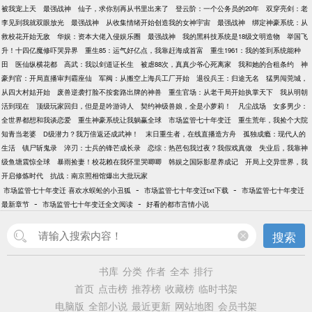
被我宠上天
最强战神
仙子，求你别再从书里出来了
登云阶：一个公务员的20年
双穿亮剑：老
李见到我就双眼放光
最强战神
从收集情绪开始创造我的女神宇宙
最强战神
绑定神豪系统：从
救校花开始无敌
华娱：资本大佬入侵娱乐圈
最强战神
我的黑科技系统是18级文明造物
举国飞
升！十四亿魔修吓哭异界
重生85：运气好亿点，我靠赶海成首富
重生1961：我的签到系统能种
田
医仙纵横花都
高武：我以剑道证长生
被虐88次，真真少爷心死离家
我和她的合租条约
神
豪判官：开局直播审判霸座仙
军阀：从搬空上海兵工厂开始
退役兵王：归途无名
猛男闯莞城，
从四大村姑开始
废兽逆袭打脸不按套路出牌的神兽
重生官场：从老干局开始执掌天下
我从明朝
活到现在
顶级玩家回归，但是是吟游诗人
契约神级兽娘，全是小萝莉！
凡尘战场
女多男少：
全世界都想和我谈恋爱
重生神豪系统让我躺赢全球
市场监管七十年变迁
重生荒年，我捡个大院
知青当老婆
D级潜力？我万倍返还成武神！
末日重生者，在线直播造方舟
孤独成瘾：现代人的
生活
镇尸斩鬼录
淬刃：士兵的锋芒成长录
恋综：热芭包我过夜？我假戏真做
失业后，我靠神
级鱼塘震惊全球
暴雨捡妻！校花赖在我怀里哭唧唧
韩娱之国际影星养成记
开局上交异世界，我
开启修炼时代
抗战：南京照相馆爆出大批玩家
-
-
市场监管七十年变迁 喜欢水蜈蚣的小丑狐
市场监管七十年变迁txt下载
市场监管七十年变迁
-
-
最新章节
市场监管七十年变迁全文阅读
好看的都市言情小说
搜索
书库
分类
作者
全本
排行
首页
点击榜
推荐榜
收藏榜
临时书架
电脑版
全部小说
最近更新
网站地图
会员书架