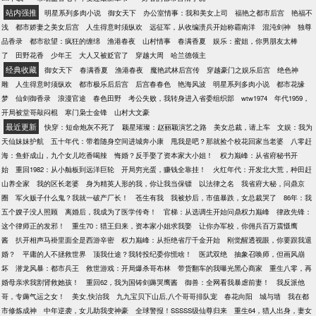
站内强推
明星系列多肉小说
御女天下
办公室情事：我和美女上司
福艳之都市后宫
艳福不
浅
都市娇妻之美女后宫
人生得意时须纵欢
远征军，从收编溃兵开始称霸南洋
混沌剑神
独尊
品香录
都市欲望：疯狂的缠绵
渔港春夜
山村情事
春满香夏
娱乐：蜜姐，你男朋友太棒
了
田野花香
少年王
大人又被贬官了
穿越大周
哈兰德领主
经典收藏
御女天下
春满香夏
渔港春夜
魔艳武林后宫传
穿越豪门之娱乐后宫
绝色神
雕
人生得意时须纵欢
都市极乐后后宫
后宫春春色
艳海风波
明星系列多肉小说
都市花缘
梦
仙剑御香录
浪漫官途
春色田野
考公失败，我转身进入省委组织部
wtw1974
年代1959，
开局被堂哥敲闷棍
寒门枭士金锋
山村大文豪
最近更新
快穿：短命炮灰不死了
颖星璀璨：赵丽颖演艺之路
美女总裁，请上车
文娱：我为
天仙妹妹护航
五十年代：带着随身空间进城奔小康
甩我是吧？那就捡个校花回家当老婆
八零赶
海：鱼虾成山，九个女儿吃香喝辣
悔婚？反手娶了资本家大小姐！
权力巅峰：从省府秘书开
始
重回1982：从小舢板到远洋巨轮
开局穷光蛋，赚钱全靠挂！
火红年代：开发北大荒，种田赶
山养全家
我的区长老婆
身为精英人形的我，你让我当保镖
以法律之名
我省府大秘，问鼎京
圈
军火贩子什么鬼？我就一破产厂长！
苍生有我
我被炒后，市值暴跌，女总裁哭了
86年：我
五个嫂子没人照顾
离婚后，我成为了医学传奇！
官梯：从选调生开始问鼎权力巅峰
律政先锋：
这个律师正的发邪！
重生70：猎王归来，资本家小姐求我娶
让你办军校，你佣兵百万震慑鹰
酱
扒开相声马褂里面全是西游辛密
权力巅峰：从拒绝省厅千金开始
刚觉醒透视眼，你要跟我退
婚？
平庸的人不拯救世界
顶我仕途？我转投纪委你慌啥！
医武双绝
抽象召唤师，但画风崩
坏
潜龙风暴：都市兵王
救世游戏：开局爆杀哥布林
带货翻车的我曝光黑心商家
重生八零，再
婚母亲求我割肾救她孩！
重回62，我为国铸剑薅哭鹰酱
御兽：全网看我暴虐前妻！
我反派他
哥，专薅气运之女！
美女,快治我
九九宝贝下山后,八个哥哥排队宠
春花向阳
城与墙
我在都
市修炼成神
中年逆袭，女儿助我变神豪
全球警报！SSSSS级仙尊归来
重生64，猎人出身，妻女