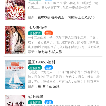
“陆慕川……你要干嘛？”钟爱不解还有一丝疑惑，“吻
你呗……”男人俯身而下，然后一宠就是一辈子。
最新：
第893章 番外篇五：司徒宪上官允思15
凡人修仙传
都市言情
完结
一个普通山村小子，偶然下进入到当地江湖小门派，
成了一名记名弟子。他以这样身份，如何在门派中立
足,如何以平庸的资质进入到修仙者的行列，从而笑傲
三界之中！ 看凡人修仙传精彩书评集锦，请检索书
最新：
第七卷 纵横人界
号：{凡人凡语}
重回1982小渔村
都市言情
连载
【这是一个海边人上山下海的日常小说！ 没有装逼打
脸，只有上山下海的悠闲！ 年代文，日常，赶海，种
田，养娃，家长里短，不喜勿入，勿喷！】 叶耀东只
是睡不着觉，想着去甲板上吹吹风，尿个尿，没想到
最新：
第1811章 后续
掉海里回到了1982年。 还是那个熟悉的小渔村，只是
他已经不是年轻时候的他了。 混账了半辈子，这回他
冠上珠华
想好好来过的，只是怎么一个个都不相信呢…… 上辈
都市言情
连载
子没出息，这辈子他也没什么大理想大志向，只想挽