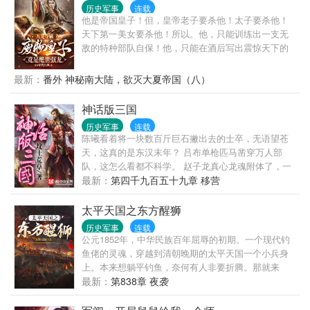
历史军事
连载
他是帝国皇子！但，皇帝老子要杀他！太子要杀他！
天下第一美女要杀他！所以。他，只能训练出一支无
敌的特种部队自保！他，只能在酒后写出震惊天下的
诗词！他，只能虎躯一震，将封地治理成世外桃源，
让四方能臣武将皆来投！就这样，他引得天下美人心
最新：
番外 神秘南大陆，欲灭大夏帝国（八）
生爱慕！众问：“你这么优秀，当皇帝否？”......已有
300多万字的精品小说，请放心追更！
神话版三国
历史军事
连载
陈曦看着将一块数百斤巨石撇出去的士卒，无语望苍
天，这真的是东汉末年？ 吕布单枪匹马凿穿万人部
队，这怎么看都不科学。 赵子龙真心龙魂附体了，一
剑断山，这真的是人？ 典韦单人护着曹操杀出敌营，
最新：
第四千九百五十九章 移营
顺手宰了对面数千步骑，这战斗力爆表了吧！ 这是不
是哪里有些不对啊，陈曦顺手摸了一把鹅毛扇挥了一
太平天国之东方醒狮
下，狂风大作，叹了一口气，“这是神话吧，我自己都
历史军事
连载
不正常了。”
公元1852年，中华民族百年屈辱的初期。一个现代钓
鱼佬的灵魂，穿越到清朝晚期的太平天国一个小兵身
上。本来想躺平钓鱼，奈何有人非要折腾。那就来
吧！?洪秀全还在装神弄鬼搞拜上帝教，他直接成立科
最新：
第838章 夜袭
学院，把洪天王的天父论按在地上摩擦。?清军还在用
抬枪土炮，他的西军已端着后装线膛枪高唱。?曾国藩