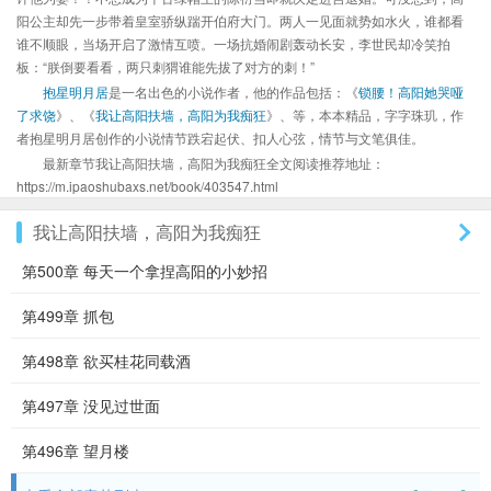
阳公主却先一步带着皇室骄纵踹开伯府大门。两人一见面就势如水火，谁都看
谁不顺眼，当场开启了激情互喷。一场抗婚闹剧轰动长安，李世民却冷笑拍
板：“朕倒要看看，两只刺猬谁能先拔了对方的刺！”
抱星明月居
是一名出色的小说作者，他的作品包括：《
锁腰！高阳她哭哑
了求饶
》、《
我让高阳扶墙，高阳为我痴狂
》、等，本本精品，字字珠玑，作
者抱星明月居创作的小说情节跌宕起伏、扣人心弦，情节与文笔俱佳。
最新章节我让高阳扶墙，高阳为我痴狂全文阅读推荐地址：
https://m.ipaoshubaxs.net/book/403547.html
我让高阳扶墙，高阳为我痴狂
第500章 每天一个拿捏高阳的小妙招
第499章 抓包
第498章 欲买桂花同载酒
第497章 没见过世面
第496章 望月楼