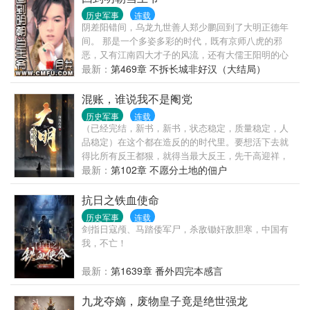
是一场一个人对抗一个时代的战争！......
历史军事
连载
阴差阳错间，乌龙九世善人郑少鹏回到了大明正德年
间。 那是一个多姿多彩的时代，既有京师八虎的邪
恶，又有江南四大才子的风流，还有大儒王阳明的心
学，再加上荒诞不经的正德皇帝朱厚照。浑浑噩噩中
最新：
第469章 不拆长城非好汉（大结局）
踏进这个世界的主角，不得不为了自己的命运，周旋
在这形形色色的人物之中。 东厂、西厂、内厂、外
混账，谁说我不是阉党
历史军事
连载
（已经完结，新书，新书，状态稳定，质量稳定，人
品稳定）在这个都在造反的的时代里。要想活下去就
得比所有反王都狠，就得当最大反王，先干高迎祥，
再干张献忠，干完了李自成，直接干八旗。奴儿，你
最新：
第102章 不愿分土地的佃户
们的皇帝回来了。
抗日之铁血使命
历史军事
连载
剑指日寇颅、马踏倭军尸，杀敌锄奸敌胆寒，中国有
我，不亡！
最新：
第1639章 番外四完本感言
九龙夺嫡，废物皇子竟是绝世强龙