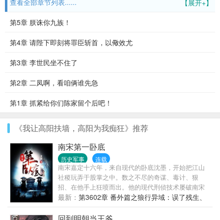
查看全部章节列表......
【展开+】
第5章 朕诛你九族！
第4章 请陛下即刻将罪臣斩首，以儆效尤
第3章 李世民坐不住了
第2章 二凤啊，看咱俩谁先急
第1章 抓紧给你们陈家留个后吧！
《我让高阳扶墙，高阳为我痴狂》推荐
南宋第一卧底
历史军事
连载
南宋嘉定十六年，来自现代的卧底沈墨，开始把江山
社稷玩弄于股掌之中。数之不尽的奇谋、毒计、狠
招、在他手上狂喷而出。他的现代刑侦技术屡破南宋
奇案，他的谍报技能狂虐辽金密谍。当纵横无敌的蒙
最新：
第3602章 番外篇之狼行异域：误了残生、
元铁骑滚滚而来时，他练成的钢铁之师，迎头撞碎了
断了毒肠
蒙古铁骑那席卷天下之势！只手补天，力挽天倾，这
回到明朝当王爷