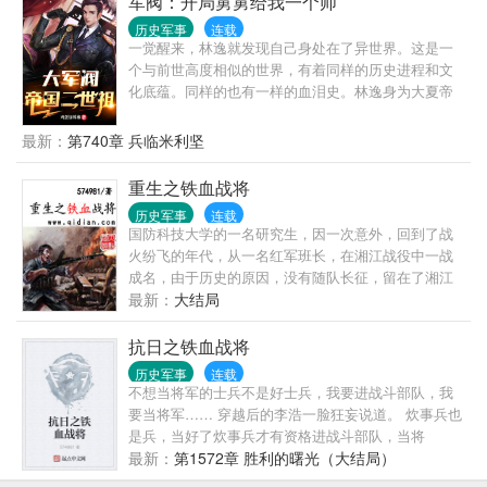
军阀：开局舅舅给我一个师
写家书感慨"此贼通晓格物"，李鸿章哀嚎"洋大人的火
历史军事
连载
枪火炮，竟不如贼军！"?抢在明治维新前，用大炮轰
一觉醒来，林逸就发现自己身处在了异世界。这是一
开江户湾：“小日子过得不错的家伙，摆正你千年小弟
个与前世高度相似的世界，有着同样的历史进程和文
的位置！”?西伯利亚铁路刚动工，东北野战军已插旗贝
化底蕴。同样的也有一样的血泪史。林逸身为大夏帝
加尔湖："毛熊，这地儿自古以来姓中。"?伦敦报纸头
国皇帝的亲外甥，从一出生就顶着亲王的头衔。但是
条惊呼："远东恶魔用铁甲舰，把鸦片倒进了泰晤士
林逸看着洋人在大夏耀武扬威，血气方刚的他，决心
最新：
第740章 兵临米利坚
河！"--------------作者试图叙述一个赤子在那个时代的故
不再忍受。“大争之世，强则强，弱则亡！”“我泱泱华
事。本书无系统，不无脑，偏真实历史向，思想内核
夏，传承数千年，又岂是尔等鼠辈可以觊觎的？”
重生之铁血战将
参考当今社会核心价值观，不称帝，不图满，欢迎大
家来捧场。
历史军事
连载
国防科技大学的一名研究生，因一次意外，回到了战
火纷飞的年代，从一名红军班长，在湘江战役中一战
成名，由于历史的原因，没有随队长征，留在了湘江
东岸，率领着自己救出的残部，重建根据地。为更好
最新：
大结局
的掩护主力长征，与贺龙，肖克的二六军团会师。共
同组建红军第二方面军，成功到达陕北，结束了自己
抗日之铁血战将
的长征。他率领的红军一路经历无数仗......
历史军事
连载
不想当将军的士兵不是好士兵，我要进战斗部队，我
要当将军…… 穿越后的李浩一脸狂妄说道。 炊事兵也
是兵，当好了炊事兵才有资格进战斗部队，当将
军…… 团首长狠狠瞪了一眼李浩回答 。 从此以后，
最新：
第1572章 胜利的曙光（大结局）
李浩就开始了自己从炊事兵到将军的战斗生涯……