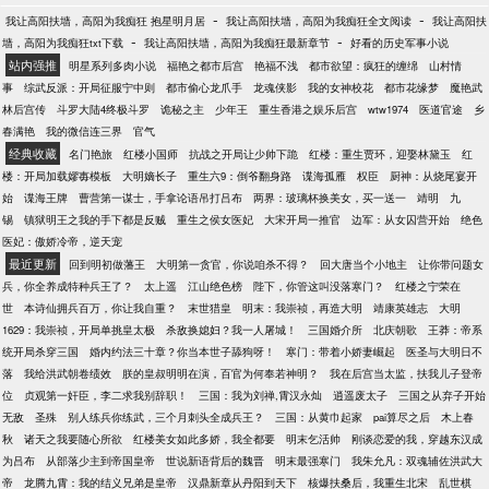
-
-
我让高阳扶墙，高阳为我痴狂 抱星明月居
我让高阳扶墙，高阳为我痴狂全文阅读
我让高阳扶
-
-
墙，高阳为我痴狂txt下载
我让高阳扶墙，高阳为我痴狂最新章节
好看的历史军事小说
站内强推
明星系列多肉小说
福艳之都市后宫
艳福不浅
都市欲望：疯狂的缠绵
山村情
事
综武反派：开局征服宁中则
都市偷心龙爪手
龙魂侠影
我的女神校花
都市花缘梦
魔艳武
林后宫传
斗罗大陆4终极斗罗
诡秘之主
少年王
重生香港之娱乐后宫
wtw1974
医道官途
乡
春满艳
我的微信连三界
官气
经典收藏
名门艳旅
红楼小国师
抗战之开局让少帅下跪
红楼：重生贾环，迎娶林黛玉
红
楼：开局加载嫪毐模板
大明嫡长子
重生六9：倒爷翻身路
谍海孤雁
权臣
厨神：从烧尾宴开
始
谍海王牌
曹营第一谋士，手拿论语吊打吕布
两界：玻璃杯换美女，买一送一
靖明
九
锡
镇狱明王之我的手下都是反贼
重生之侯女医妃
大宋开局一推官
边军：从女囚营开始
绝色
医妃：傲娇冷帝，逆天宠
最近更新
回到明初做藩王
大明第一贪官，你说咱杀不得？
回大唐当个小地主
让你带问题女
兵，你全养成特种兵王了？
太上遥
江山绝色榜
陛下，你管这叫没落寒门？
红楼之宁荣在
世
本诗仙拥兵百万，你让我自重？
末世猎皇
明末：我崇祯，再造大明
靖康英雄志
大明
1629：我崇祯，开局单挑皇太极
杀敌换媳妇？我一人屠城！
三国婚介所
北庆朝歌
王莽：帝系
统开局杀穿三国
婚内约法三十章？你当本世子舔狗呀！
寒门：带着小娇妻崛起
医圣与大明日不
落
我给洪武朝卷绩效
朕的皇叔明明在演，百官为何奉若神明？
我在后宫当太监，扶我儿子登帝
位
贞观第一奸臣，李二求我别辞职！
三国：我为刘禅,霄汉永灿
逍遥废太子
三国之从弃子开始
无敌
圣殊
别人练兵你练武，三个月刺头全成兵王？
三国：从黄巾起家
pai算尽之后
木上春
秋
诸天之我要随心所欲
红楼美女如此多娇，我全都要
明末乞活帅
刚谈恋爱的我，穿越东汉成
为吕布
从部落少主到帝国皇帝
世说新语背后的魏晋
明末最强寒门
我朱允凡：双魂辅佐洪武大
帝
龙腾九霄：我的结义兄弟是皇帝
汉鼎新章从丹阳到天下
核爆扶桑后，我重生北宋
乱世棋