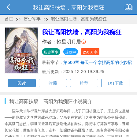
我让高阳扶墙，高阳为我痴狂
首页
>>
历史军事
>>
我让高阳扶墙，高阳为我痴狂
我让高阳扶墙，高阳为我痴狂
作者：
抱星明月居
历史军事
连载中
250 万字
最新章节：
第500章 每天一个拿捏高阳的小妙招
最后更新：2025-12-20 19:39:25
阅读
收藏
推荐
TXT下载
我让高阳扶墙，高阳为我痴狂小说简介
医学天才陈衍意外穿越大唐贞观年间，成了开国功臣之子。原主身世显赫
——两位叔父为李世民战死沙场，父亲更在玄武门之变中为护长孙皇后殒命。
念其满门忠烈，李世民登基后直接赐他县伯爵位。陈衍本打算躺平享乐，逛遍
长安花楼，做条富贵闲鱼，谁料一纸赐婚诏书砸懵了他。皇帝竟要将高阳公主
许他为妻！！不想成为千古绿帽王的陈衍当即就决定进宫退婚。可没想到，高