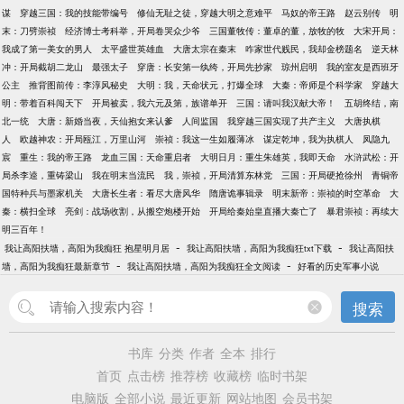
谋
穿越三国：我的技能带编号
修仙无耻之徒，穿越大明之意难平
马奴的帝王路
赵云别传
明
末：刀劈崇祯
经济博士考科举，开局卷哭众少爷
三国董牧传：董卓的董，放牧的牧
大宋开局：
我成了第一美女的男人
太平盛世英雄血
大唐太宗在秦末
咋家世代贱民，我却金榜题名
逆天林
冲：开局截胡二龙山
最强太子
穿唐：长安第一纨绔，开局先抄家
琼州启明
我的室友是西班牙
公主
推背图前传：李淳风秘史
大明：我，天命状元，打爆全球
大秦：帝师是个科学家
穿越大
明：带着百科闯天下
开局被卖，我六元及第，族谱单开
三国：请叫我汉献大帝！
五胡终结，南
北一统
大唐：新婚当夜，天仙抱女来认爹
人间监国
我穿越三国实现了共产主义
大唐执棋
人
欧越神农：开局瓯江，万里山河
崇祯：我这一生如履薄冰
谋定乾坤，我为执棋人
凤隐九
宸
重生：我的帝王路
龙血三国：天命重启者
大明日月：重生朱雄英，我即天命
水浒武松：开
局杀李逵，重铸梁山
我在明末当流民
我，崇祯，开局清算东林党
三国：开局硬抢徐州
青铜帝
国特种兵与墨家机关
大唐长生者：看尽大唐风华
隋唐诡事辑录
明末新帝：崇祯的时空革命
大
秦：横扫全球
亮剑：战场收割，从搬空炮楼开始
开局给秦始皇直播大秦亡了
暴君崇祯：再续大
明三百年！
-
-
我让高阳扶墙，高阳为我痴狂 抱星明月居
我让高阳扶墙，高阳为我痴狂txt下载
我让高阳扶
-
-
墙，高阳为我痴狂最新章节
我让高阳扶墙，高阳为我痴狂全文阅读
好看的历史军事小说
搜索
书库
分类
作者
全本
排行
首页
点击榜
推荐榜
收藏榜
临时书架
电脑版
全部小说
最近更新
网站地图
会员书架