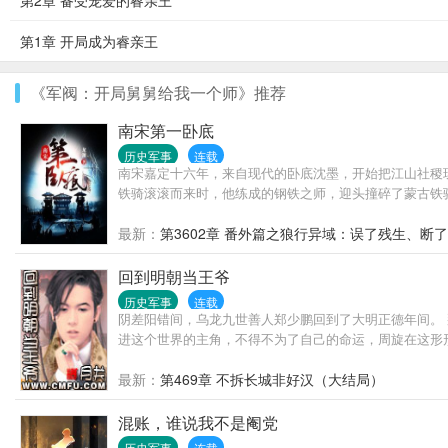
第2章 备受宠爱的睿亲王
第1章 开局成为睿亲王
《军阀：开局舅舅给我一个师》推荐
南宋第一卧底
历史军事
连载
南宋嘉定十六年，来自现代的卧底沈墨，开始把江山社稷
铁骑滚滚而来时，他练成的钢铁之师，迎头撞碎了蒙古铁骑那
最新：
第3602章 番外篇之狼行异域：误了残生、断
回到明朝当王爷
历史军事
连载
阴差阳错间，乌龙九世善人郑少鹏回到了大明正德年间。
进这个世界的主角，不得不为了自己的命运，周旋在这形
最新：
第469章 不拆长城非好汉（大结局）
混账，谁说我不是阉党
历史军事
连载