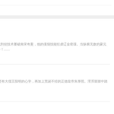
代刑侦技术屡破南宋奇案，他的谍报技能狂虐辽金密谍。当纵横无敌的蒙元
....
还有大儒王阳明的心学，再加上荒诞不经的正德皇帝朱厚照。浑浑噩噩中踏