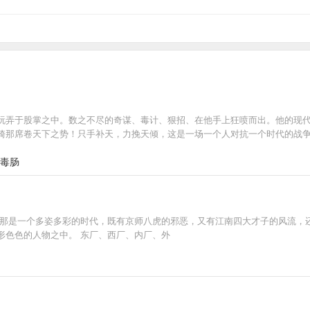
玩弄于股掌之中。数之不尽的奇谋、毒计、狠招、在他手上狂喷而出。他的现
席卷天下之势！只手补天，力挽天倾，这是一场一个人对抗一个时代的战争！..
了毒肠
 那是一个多姿多彩的时代，既有京师八虎的邪恶，又有江南四大才子的风流，
形色色的人物之中。 东厂、西厂、内厂、外