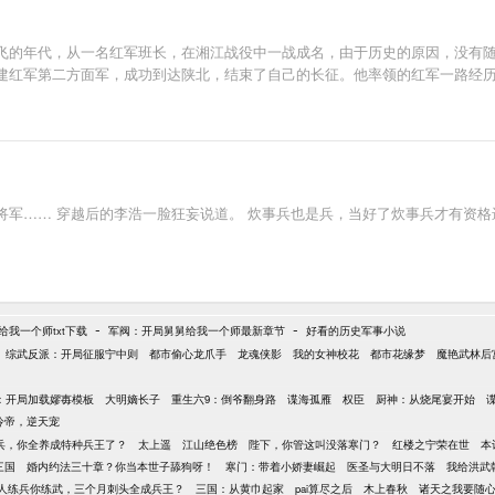
飞的年代，从一名红军班长，在湘江战役中一战成名，由于历史的原因，没有
军第二方面军，成功到达陕北，结束了自己的长征。他率领的红军一路经历无数仗
军…… 穿越后的李浩一脸狂妄说道。 炊事兵也是兵，当好了炊事兵才有资格进
-
-
我一个师txt下载
军阀：开局舅舅给我一个师最新章节
好看的历史军事小说
综武反派：开局征服宁中则
都市偷心龙爪手
龙魂侠影
我的女神校花
都市花缘梦
魔艳武林后
：开局加载嫪毐模板
大明嫡长子
重生六9：倒爷翻身路
谍海孤雁
权臣
厨神：从烧尾宴开始
冷帝，逆天宠
兵，你全养成特种兵王了？
太上遥
江山绝色榜
陛下，你管这叫没落寒门？
红楼之宁荣在世
本
三国
婚内约法三十章？你当本世子舔狗呀！
寒门：带着小娇妻崛起
医圣与大明日不落
我给洪武
人练兵你练武，三个月刺头全成兵王？
三国：从黄巾起家
pai算尽之后
木上春秋
诸天之我要随