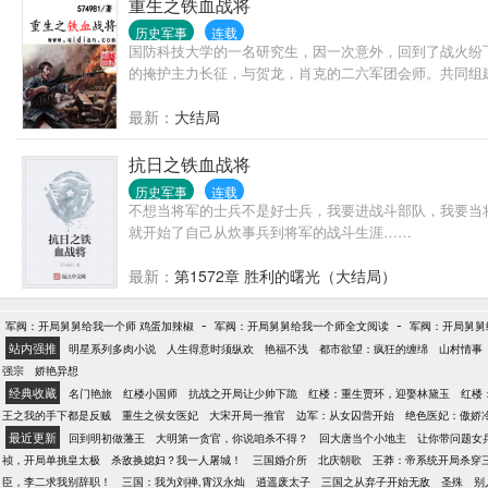
重生之铁血战将
历史军事
连载
国防科技大学的一名研究生，因一次意外，回到了战火纷
的掩护主力长征，与贺龙，肖克的二六军团会师。共同组建红
最新：
大结局
抗日之铁血战将
历史军事
连载
不想当将军的士兵不是好士兵，我要进战斗部队，我要当将
就开始了自己从炊事兵到将军的战斗生涯……
最新：
第1572章 胜利的曙光（大结局）
-
-
军阀：开局舅舅给我一个师 鸡蛋加辣椒
军阀：开局舅舅给我一个师全文阅读
军阀：开局舅舅给
站内强推
明星系列多肉小说
人生得意时须纵欢
艳福不浅
都市欲望：疯狂的缠绵
山村情事
强宗
娇艳异想
经典收藏
名门艳旅
红楼小国师
抗战之开局让少帅下跪
红楼：重生贾环，迎娶林黛玉
红楼
王之我的手下都是反贼
重生之侯女医妃
大宋开局一推官
边军：从女囚营开始
绝色医妃：傲娇
最近更新
回到明初做藩王
大明第一贪官，你说咱杀不得？
回大唐当个小地主
让你带问题女
祯，开局单挑皇太极
杀敌换媳妇？我一人屠城！
三国婚介所
北庆朝歌
王莽：帝系统开局杀穿
臣，李二求我别辞职！
三国：我为刘禅,霄汉永灿
逍遥废太子
三国之从弃子开始无敌
圣殊
别