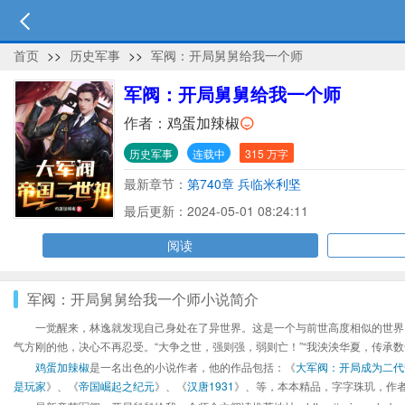
首页
>>
历史军事
>>
军阀：开局舅舅给我一个师
军阀：开局舅舅给我一个师
作者：
鸡蛋加辣椒
历史军事
连载中
315 万字
最新章节：
第740章 兵临米利坚
最后更新：2024-05-01 08:24:11
阅读
军阀：开局舅舅给我一个师小说简介
一觉醒来，林逸就发现自己身处在了异世界。这是一个与前世高度相似的世界
气方刚的他，决心不再忍受。“大争之世，强则强，弱则亡！”“我泱泱华夏，传承
鸡蛋加辣椒
是一名出色的小说作者，他的作品包括：《
大军阀：开局成为二代
是玩家
》、《
帝国崛起之纪元
》、《
汉唐1931
》、等，本本精品，字字珠玑，作