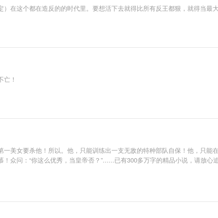
定）在这个都在造反的的时代里。要想活下去就得比所有反王都狠，就得当最
不亡！
第一美女要杀他！所以。他，只能训练出一支无敌的特种部队自保！他，只能
问：“你这么优秀，当皇帝否？”......已有300多万字的精品小说，请放心