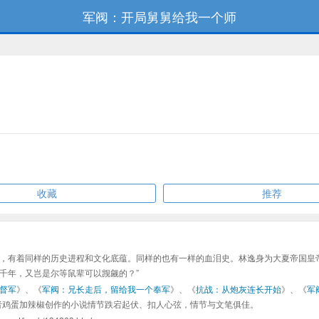
军阀：开局舅舅给我一个师
收藏
推荐
，有着同样的历史进程和文化底蕴。同样的也有一样的血泪史。林逸身为大夏帝国皇
数千年，又岂是尔等鼠辈可以觊觎的？”
督军
》、《
军阀：兄长走后，留给我一个奉军
》、《
抗战：从炮灰连长开始
》、《
军
者鸡蛋加辣椒创作的小说情节跌宕起伏、扣人心弦，情节与文笔俱佳。