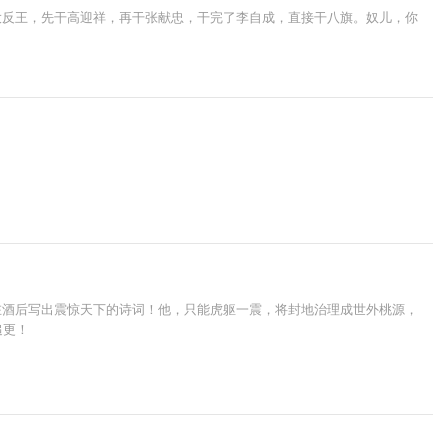
大反王，先干高迎祥，再干张献忠，干完了李自成，直接干八旗。奴儿，你
在酒后写出震惊天下的诗词！他，只能虎躯一震，将封地治理成世外桃源，
追更！