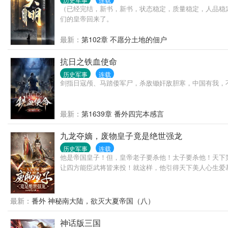
（已经完结，新书，新书，状态稳定，质量稳定，人品稳
们的皇帝回来了。
最新：
第102章 不愿分土地的佃户
抗日之铁血使命
历史军事
连载
剑指日寇颅、马踏倭军尸，杀敌锄奸敌胆寒，中国有我，
最新：
第1639章 番外四完本感言
九龙夺嫡，废物皇子竟是绝世强龙
历史军事
连载
他是帝国皇子！但，皇帝老子要杀他！太子要杀他！天下
让四方能臣武将皆来投！就这样，他引得天下美人心生爱慕！众
最新：
番外 神秘南大陆，欲灭大夏帝国（八）
神话版三国