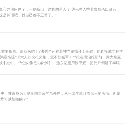
真心龙魂附体了，一剑断山，这真的是人？ 典韦单人护着曹操杀出敌营，
这是神话吧，我自己都不正常了。”
人非要折腾。那就来吧！?洪秀全还在装神弄鬼搞拜上帝教，他直接成立科学
鸿章哀嚎"洋大人的火枪火炮，竟不如贼军！"?抢在明治维新前，用大炮轰
以来姓中。"?伦敦报纸头条惊呼："远东恶魔用铁甲舰，把鸦片倒进了泰晤
值观，不称帝，不图满，欢迎大家来捧场。
泪史。林逸身为大夏帝国皇帝的亲外甥，从一出生就顶着亲王的头衔。但是
辈可以觊觎的？”