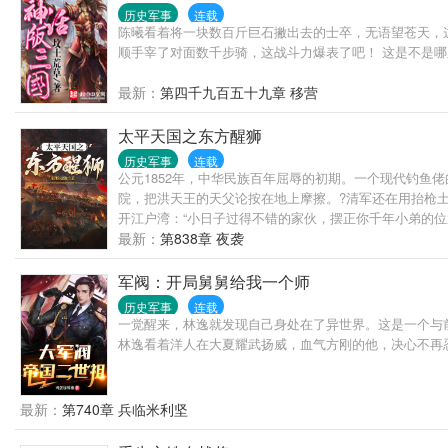
历史军事
连载
陈曦看着将一块数百斤巨石撇出去的士卒，无语望苍天，
顺手宰了对面数千步骑，这战斗力爆表了吧！ 这是不是哪
最新：
第四千九百五十九章 移营
太平天国之东方醒狮
历史军事
连载
公元1852年，中华民族百年屈辱的初期。一个现代钓鱼
院，把洪天王的天父论按在地上摩擦。?清军还在用抬枪土
开江户湾：“小日子过得不错的家伙，摆正你千年小弟的位
士河！"--------------作者试图叙述一个赤子
最新：
第838章 夜袭
军阀：开局舅舅给我一个师
历史军事
连载
一觉醒来，林逸就发现自己身处在了异世界。这是一个与
林逸看着洋人在大夏耀武扬威，血气方刚的他，决心不再忍
最新：
第740章 兵临米利坚