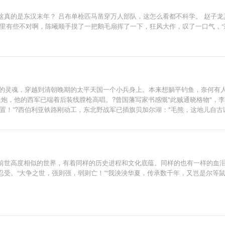
这真的是东汉末年？ 吕布单枪匹马凿穿万人部队，这怎么看都不科学。 赵子龙
里有些不对啊，陈曦顺手摸了一把鹅毛扇挥了一下，狂风大作，叹了一口气，“
佬的灵魂，穿越到清朝晚期的太平天国一个小兵身上。本来想躺平钓鱼，奈何有
炮，他的西军已端着后装线膛枪高唱。?曾国藩写家书感慨"此贼通晓格物"，李
置！”?西伯利亚铁路刚动工，东北野战军已插旗贝加尔湖："毛熊，这地儿自古
在那个时代的故事。本书无系统，不无脑，偏真实历史向，思想内核参考当今社会核心价
前世高度相似的世界，有着同样的历史进程和文化底蕴。同样的也有一样的血
受。“大争之世，强则强，弱则亡！”“我泱泱华夏，传承数千年，又岂是尔等鼠