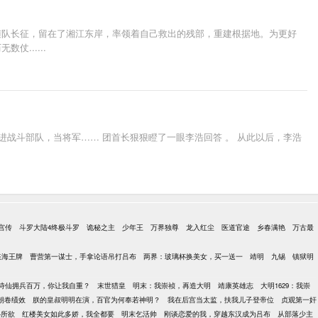
随队长征，留在了湘江东岸，率领着自己救出的残部，重建根据地。为更好
......
战斗部队，当将军…… 团首长狠狠瞪了一眼李浩回答 。 从此以后，李浩
宫传
斗罗大陆4终极斗罗
诡秘之主
少年王
万界独尊
龙入红尘
医道官途
乡春满艳
万古最
谍海王牌
曹营第一谋士，手拿论语吊打吕布
两界：玻璃杯换美女，买一送一
靖明
九锡
镇狱明
诗仙拥兵百万，你让我自重？
末世猎皇
明末：我崇祯，再造大明
靖康英雄志
大明1629：我崇
朝卷绩效
朕的皇叔明明在演，百官为何奉若神明？
我在后宫当太监，扶我儿子登帝位
贞观第一奸
心所欲
红楼美女如此多娇，我全都要
明末乞活帅
刚谈恋爱的我，穿越东汉成为吕布
从部落少主