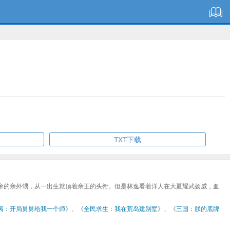
TXT下载
帝的亲外甥，从一出生就顶着亲王的头衔。但是林逸看着洋人在大夏耀武扬威，血
阀：开局舅舅给我一个师
》、《
全民求生：我在荒岛建别墅
》、《
三国：朕的底牌