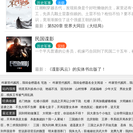
历史军事
连载
江潮刚穿越古代，发现前身是个好吃懒做的主，家里还有
工，先弄几颗土雷轰你娘的。土雷不怕？枪怕不怕？要不
识，竟渐渐握住了这个强盛王朝的脉搏。
最新：
第520章 世界大同日（大结局）
民国谍影
历史军事
完结
一个平凡普通的公务员，机缘巧合回到了民国二十五年，
最新：
《谍影风云》的实体书出版了！
-
-
咋家世代贱民，我却金榜题名 宅急
咋家世代贱民，我却金榜题名全文阅读
咋家世代贱民，我却
站内强推
明星系列多肉小说
艳福不浅
混沌剑神
山村情事
武炼巅峰
少年大宝
男欢女爱
后，残疾王爷被气得乱跳
经典收藏
名门艳旅
红楼小国师
抗战之开局让少帅下跪
红楼：开局加载嫪毐模板
大明嫡长
逆袭之路
不负大明不负卿
最毒七皇子，开局迎娶女杀神
绝色医妃：傲娇冷帝，逆天宠
最近更新
回到明初做藩王
大明第一贪官，你说咱杀不得？
回大唐当个小地主
让你带问题女
祯，开局单挑皇太极
杀敌换媳妇？我一人屠城！
三国婚介所
北庆朝歌
王莽：帝系统开局杀穿
臣，李二求我别辞职！
三国：我为刘禅,霄汉永灿
逍遥废太子
三国之从弃子开始无敌
圣殊
别
到帝国皇帝
世说新语背后的魏晋
明末最强寒门
我朱允凡：双魂辅佐洪武大帝
龙腾九霄：我的