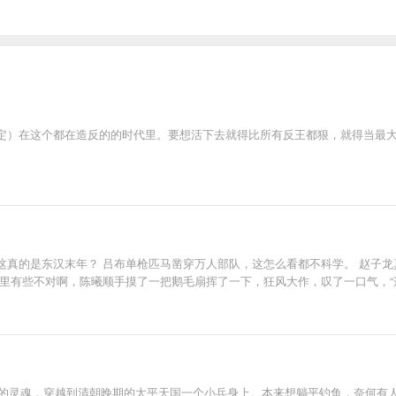
定）在这个都在造反的的时代里。要想活下去就得比所有反王都狠，就得当最
这真的是东汉末年？ 吕布单枪匹马凿穿万人部队，这怎么看都不科学。 赵子龙
里有些不对啊，陈曦顺手摸了一把鹅毛扇挥了一下，狂风大作，叹了一口气，“
佬的灵魂，穿越到清朝晚期的太平天国一个小兵身上。本来想躺平钓鱼，奈何有