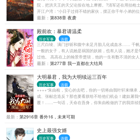
院，把洪天王的天父论按在地上摩擦。?清军还在用抬枪土
开江户湾：“小日子过得不错的家伙，摆正你千年小弟的位
士河！"--------------作者试图叙述一个赤子
最新：
第838章 夜袭
殿前欢：暴君请温柔
历史军事
连载
三尺白绫、满门抄斩和腹中未足月胎儿化成血水…… 千
一般的女子，有人说她是祸国的妖姬，也有人说，她才是帝王
过他。 高高在上的翰景帝楚琰，他的一生有数不清的女
最新：
第277章 我一直都在大结局
大明暴君，我为大明续运三百年
历史军事
连载
++++“朱由检，安心的去吧，你的一切将由我叶轩来继
成、张献忠造反？那也要看朕给不给他们机会！建奴屠我
覆！……一句话，天命在吾身，你朱由检做的了的我崇祯
西蕃、吐蕃成为我大明的果园，让缅甸、暹罗、安南成为
最新：
第2916章 番外16，未来可期
史上最强女婿
历史军事
连载