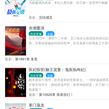
为赎赌博的弟弟，李钊入赘别家，却又被一道雷劈中唤醒
最新：
完结感言
赤潮覆清
历史军事
连载
公元1673年，康熙十二年春，吴三桂杀云南巡抚朱国
路，且看侯俊铖如何扭转乾坤，在百鬼夜行的黑夜之中高
最新：
第1891章 未竟
医妃惊世(魅王宠妻：鬼医纨绔妃)
历史军事
连载
她本是实力强悍，医术超群的世家家主。 一朝穿越成将军
手握失传丹方，能练绝顶丹药；家养神级萌宠，天下独一
残废呢？
最新：
第10626章 恭喜你们！
寒门枭龙