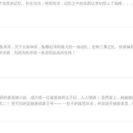
了前世的记忆，长生功法，绝世医术，记忆之中的东西让李钊登上了巅峰，，
治反叛满清，天下云集响应，酝酿起清初最大的一场动乱，史称三藩之乱。侯俊铖
举赤旗，为国为民寻得一条赤阳如血的生路！
府的废柴嫡小姐，成为第一位被退婚的太子妃，人人嘲讽！ 选秀宴上，她被赐
无二！ 更可怕的是她家残废王爷—— 一肚子的腹黑坏水，外加逆天修炼体质，