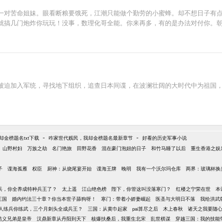
一对苦命姐妹。眼看断粮要饿死，江潮只能做个勤劳的小蜜蜂。却不想日子有
就搞几门炮炸你玩玩！没事，数理化哥全能。你来再多，有的是办法对付你。
被迫加入军统，寻找地下组织，追查日本间谍，在波澜壮阔的大时代中为祖国，
-
-
金榜题名txt下载
咋家世代贱民，我却金榜题名最新章节
好看的历史军事小说
山野村妇
万族之劫
名门艳旅
田野花香
混在豪门泡妞的日子
和竹马睡了以后
重生香港之娱
子
谍海孤雁
权臣
厨神：从烧尾宴开始
谍海王牌
晚明
我有一个沃尔玛仓库
两界：玻璃杯换
兵，你全养成特种兵王了？
太上遥
江山绝色榜
陛下，你管这叫没落寒门？
红楼之宁荣在世
本
三国
婚内约法三十章？你当本世子舔狗呀！
寒门：带着小娇妻崛起
医圣与大明日不落
我给洪武
人练兵你练武，三个月刺头全成兵王？
三国：从黄巾起家
pai算尽之后
木上春秋
诸天之我要随
结义兄弟是皇帝
汉鼎新章从丹阳到天下
核爆扶桑后，我重生北宋
乱世棋谋
穿越三国：我的技能