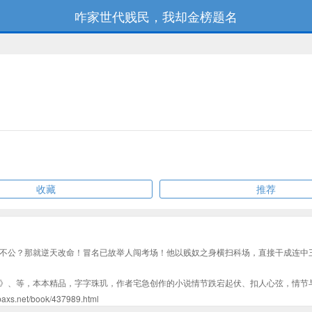
咋家世代贱民，我却金榜题名
收藏
推荐
不公？那就逆天改命！冒名已故举人闯考场！他以贱奴之身横扫科场，直接干成连中三
》、等，本本精品，字字珠玑，作者宅急创作的小说情节跌宕起伏、扣人心弦，情节
t/book/437989.html