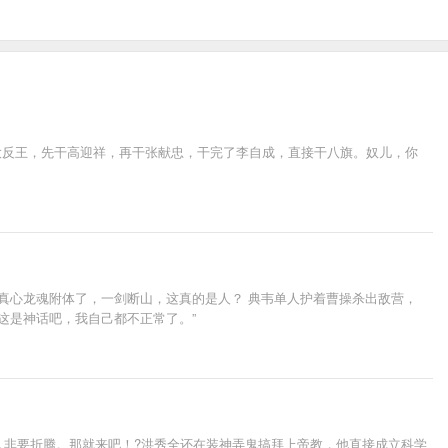
大反王，先干高迎祥，再干张献忠，干完了李自成，直接干八旗。奴儿，你
真心龙魂附体了，一剑断山，这真的是人？ 典韦单人护着曹操杀出敌营，
这是神话吧，我自己都不正常了。”
人非要折腾。那就来吧！?洪秀全还在装神弄鬼搞拜上帝教，他直接成立科学