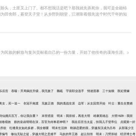
点盼头，土匪又上门了。都不想我活是吧？那我就先弄死你，我可是全能特
朝为田舍郎，暮登天子堂！从乡野到朝堂，江潮靠着领先这个时代千年的知
为民族的解放与复兴贡献着自己的一份力量，开始了他传奇的谍海生涯。>
乐后宫
吞噬：开局疯狂升级，我无敌了
魏砥
宇宙职业选手
情迷苗寨
三十如狼
医妃替嫁
美女，买一送一
衣冠不南渡
无敌正德
我的谍战生涯
边军：从女囚营开始
叶尘：重生在赘婿
诗仙拥兵百万，你让我自重？
末世猎皇
明末：我崇祯，再造大明
靖康英雄志
大明1629：我崇
朝卷绩效
朕的皇叔明明在演，百官为何奉若神明？
我在后宫当太监，扶我儿子登帝位
贞观第一奸
心所欲
红楼美女如此多娇，我全都要
明末乞活帅
刚谈恋爱的我，穿越东汉成为吕布
从部落少主
带编号
修仙无耻之徒，穿越大明之意难平
马奴的帝王路
赵云别传
明末：刀劈崇祯
经济博士考