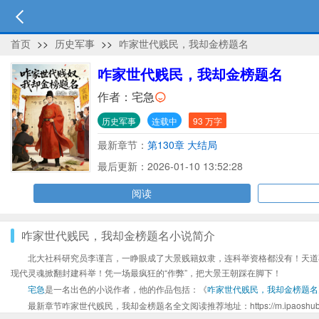
首页
>>
历史军事
>>
咋家世代贱民，我却金榜题名
咋家世代贱民，我却金榜题名
作者：
宅急
历史军事
连载中
93 万字
最新章节：
第130章 大结局
最后更新：2026-01-10 13:52:28
阅读
咋家世代贱民，我却金榜题名小说简介
北大社科研究员李谨言，一睁眼成了大景贱籍奴隶，连科举资格都没有！天道
现代灵魂掀翻封建科举！凭一场最疯狂的“作弊”，把大景王朝踩在脚下！
宅急
是一名出色的小说作者，他的作品包括：《
咋家世代贱民，我却金榜题名
最新章节咋家世代贱民，我却金榜题名全文阅读推荐地址：https://m.ipaoshubaxs.ne