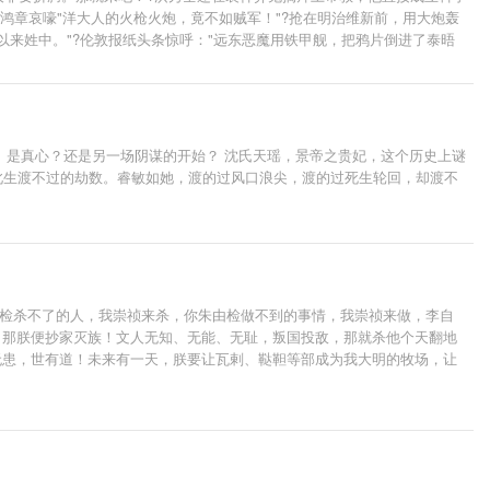
鸿章哀嚎"洋大人的火枪火炮，竟不如贼军！"?抢在明治维新前，用大炮轰
以来姓中。"?伦敦报纸头条惊呼："远东恶魔用铁甲舰，把鸦片倒进了泰晤
值观，不称帝，不图满，欢迎大家来捧场。
。是真心？还是另一场阴谋的开始？ 沈氏天瑶，景帝之贵妃，这个历史上谜
天瑶此生渡不过的劫数。睿敏如她，渡的过风口浪尖，渡的过死生轮回，却渡不
由检杀不了的人，我崇祯来杀，你朱由检做不到的事情，我崇祯来做，李自
？那朕便抄家灭族！文人无知、无能、无耻，叛国投敌，那就杀他个天翻地
无患，世有道！未来有一天，朕要让瓦剌、鞑靼等部成为我大明的牧场，让
方来贺，万国来朝，为这大明再续三百年国运！”