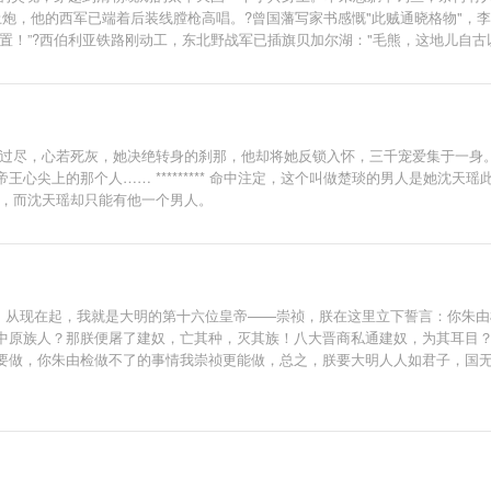
炮，他的西军已端着后装线膛枪高唱。?曾国藩写家书感慨"此贼通晓格物"，李
置！”?西伯利亚铁路刚动工，东北野战军已插旗贝加尔湖："毛熊，这地儿自古
在那个时代的故事。本书无系统，不无脑，偏真实历史向，思想内核参考当今社会核心价
帆过尽，心若死灰，她决绝转身的刹那，他却将她反锁入怀，三千宠爱集于一身
心尖上的那个人…… ********* 命中注定，这个叫做楚琰的男人是她沈
人，而沈天瑶却只能有他一个男人。
承，从现在起，我就是大明的第十六位皇帝——崇祯，朕在这里立下誓言：你朱
中原族人？那朕便屠了建奴，亡其种，灭其族！八大晋商私通建奴，为其耳目
要做，你朱由检做不了的事情我崇祯更能做，总之，朕要大明人人如君子，国
大明的粮仓，让东南沿海成为我大明的渔场，让扶桑等地成为我大明的矿区。八