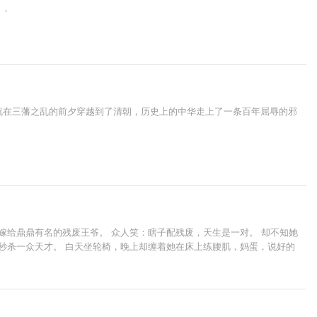
，，
就在三藩之乱的前夕穿越到了清朝，历史上的中华走上了一条百年屈辱的邪
嫁给鼎鼎有名的残废王爷。 众人笑：瞎子配残废，天生是一对。 却不知她
秒杀一众天才。 白天坐轮椅，晚上却缠着她在床上练腰肌，妈蛋，说好的