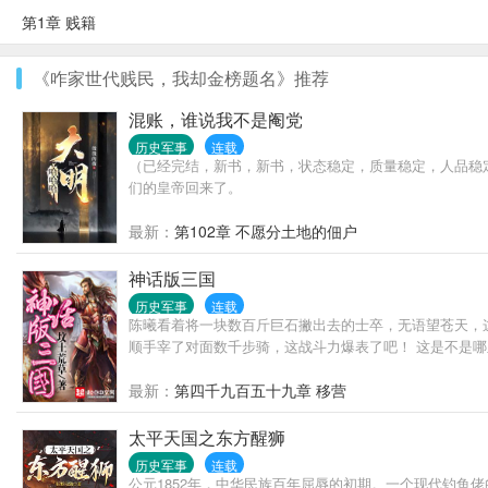
第1章 贱籍
《咋家世代贱民，我却金榜题名》推荐
混账，谁说我不是阉党
历史军事
连载
（已经完结，新书，新书，状态稳定，质量稳定，人品稳
们的皇帝回来了。
最新：
第102章 不愿分土地的佃户
神话版三国
历史军事
连载
陈曦看着将一块数百斤巨石撇出去的士卒，无语望苍天，
顺手宰了对面数千步骑，这战斗力爆表了吧！ 这是不是哪
最新：
第四千九百五十九章 移营
太平天国之东方醒狮
历史军事
连载
公元1852年，中华民族百年屈辱的初期。一个现代钓鱼