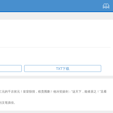
TXT下载
元的千古状元！皇室惊惧，权贵围剿！他冷笑拔剑：“这天下，能者居之！”且看
与文笔俱佳。