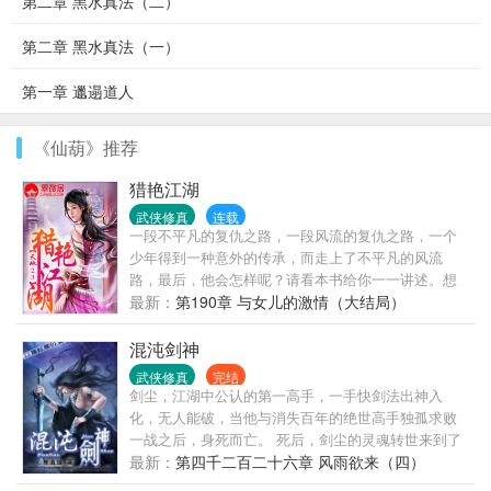
第二章 黑水真法（二）
第二章 黑水真法（一）
第一章 邋遢道人
《仙葫》推荐
猎艳江湖
武侠修真
连载
一段不平凡的复仇之路，一段风流的复仇之路，一个
少年得到一种意外的传承，而走上了不平凡的风流
路，最后，他会怎样呢？请看本书给你一一讲述。想
看刺激的点击！！本书既是是以一部好看的武侠小
最新：
第190章 与女儿的激情（大结局）
说，敬请阅读与收藏！
混沌剑神
武侠修真
完结
剑尘，江湖中公认的第一高手，一手快剑法出神入
化，无人能破，当他与消失百年的绝世高手独孤求败
一战之后，身死而亡。 死后，剑尘的灵魂转世来到了
一个陌生的世界，并且飞快的成长了起来，最后因仇
最新：
第四千二百二十六章 风雨欲来（四）
家太多，被仇家打成重伤，在生死关头灵魂发生异