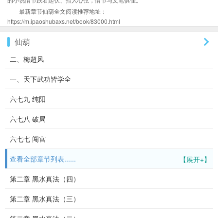
最新章节仙葫全文阅读推荐地址：
https://m.ipaoshubaxs.net/book/83000.html
仙葫
二、梅超风
一、天下武功皆学全
六七九 纯阳
六七八 破局
六七七 闯宫
查看全部章节列表......
【展开+】
第二章 黑水真法（四）
第二章 黑水真法（三）