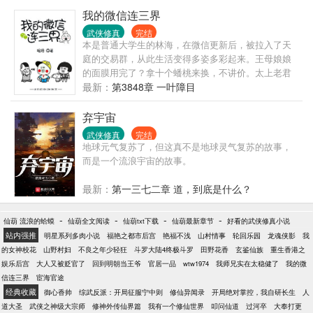
我的微信连三界
武侠修真
完结
本是普通大学生的林海，在微信更新后，被拉入了天
庭的交易群，从此生活变得多姿多彩起来。王母娘娘
的面膜用完了？拿十个蟠桃来换，不讲价。太上老君
想抽软中华？十颗天地造化丹，概不赊账。红孩儿想
最新：
第3848章 一叶障目
喝哇哈哈？三昧真火拿过来，赶紧的。嫦娥想穿情趣
内衣？哎呀，这个不好办，容我亲自过去一趟，丈量
弃宇宙
下尺寸再说。秦广王想要辆新款跑车？......
武侠修真
完结
地球元气复苏了，但这真不是地球灵气复苏的故事，
而是一个流浪宇宙的故事。
最新：
第一三七二章 道，到底是什么？
-
-
-
-
仙葫 流浪的蛤蟆
仙葫全文阅读
仙葫txt下载
仙葫最新章节
好看的武侠修真小说
站内强推
明星系列多肉小说
福艳之都市后宫
艳福不浅
山村情事
轮回乐园
龙魂侠影
我
的女神校花
山野村妇
不良之年少轻狂
斗罗大陆4终极斗罗
田野花香
玄鉴仙族
重生香港之
娱乐后宫
大人又被贬官了
回到明朝当王爷
官居一品
wtw1974
我师兄实在太稳健了
我的微
信连三界
宦海官途
经典收藏
御心香帅
综武反派：开局征服宁中则
修仙异闻录
开局绝对掌控，我自研长生
人
道大圣
武侠之神级大宗师
修神外传仙界篇
我有一个修仙世界
叩问仙道
过河卒
大奉打更