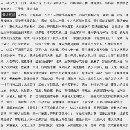
人
独步九天
仙笼
须弥小传
行走江湖的说书人
我能追踪万物
神霄煞仙
综影视：多学学总
有好处！
三千界
仙道寸心
最近更新
花蝶杀
云起风雷
长生：从神秘小黑鼎开始
武林之烽烟四起
鹿鹤江南
武侠：开
局被暗杀，我觉醒满级龙象功
看剑
修仙二十载，你才告诉我有系统
哥们我能复制啊，我还修炼
啥？
重生天龙之酒肉和尚
武侠：开局见到一只张君宝
人在镇妖司,我以妖魔为食
归元道途
重
生后我靠演技坐拥满堂夫
综影视：看戏吃瓜救天道
胎生宋青书，开局获得龙神功
港综：从九龙
城寨开始当大佬
综武：吃软饭怎么了？我夫人邀月
一掌拍死次代种，你管这叫衰仔？
综武：万
倍返还，我打造最强宗门
综武：逆世刀皇，我未婚妻是黄蓉
萧峰重生贾宝玉，红楼迎来真男
人
综武：开局墨甲龙骑，荡平北凉
综影视：爱情八十一难
重生神雕之魔刀奇缘
笑傲之从基础
剑法到剑神
不良人：我携女帝复兴大唐
鬼灭：雪柱开局，被迫入职上弦
综武：女侠们都让我照
顾
人在综武，咸鱼修仙
盗墓我的四爷
综武：玉燕惊鲵孕气爆棚，赢麻了
穿越后幻想入侵，我
成了综武域主
莲花楼：大佬，我叫笛非樱
阿呆阿呆
剑道独尊，从少年歌行开始
天龙，我妈是
康敏？
综武：开局和大侠讨论酒量
她的白月光替身是蛊王
穹渊末世：破晓
综武：开局拜师风
清扬
无敌倚天，最强宋青书
百篇杂论
千念策，凤歌行
综武：揭秘美人榜，邀月芷若上榜
雪
中悍刀行第二部：北凉天狼
武侠：签到系统，卷动天下美女
恶女：剧情崩坏计划
霍某人的流浪
之旅
不良人：风起萤火
宫主，请自重
杨过：独臂撼山河
海贼王：从炼器宗师开始
无限国
术：从诸天开始打爆一切
莲花楼之踏雪寻梅
穿越倚天之明教天下
重生为武当太师叔的我很少出
手
武侠：开局截胡王语嫣，逆改天命
雷神降临：凌驾诸天
人在综武：开局获得慕容紫英传
承
射雕英雄后传
【萧雷】任务完不成是谁的错？
综武：杀神修仙，开局即巅峰
萧秋水的奇幻
穿越
莲花楼之剑仙劫
三一门腕豪，开局打哭无根生！
笑傲江湖我为尊
我刷武侠黑料，综武天
幕直播了
综影视之大家一起来穿越
综影视之角色觉醒
重生尹志平，天崩开局
诸天武侠逍
遥
武凌诸天
天龙王语嫣：别叫我魔女
综影视：从武侠世界开始
造神
综漫：变成藿藿开局加