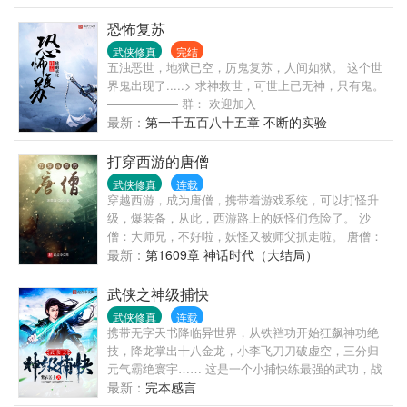
求丹的武道高人，累的时候让身边的娇妻们按摩按
摩……想观看更多的精彩内容，请收藏关注《傲世丹
恐怖复苏
神》！ 【已经完成过一本300万字的书《通天武
武侠修真
完结
皇》，无断更记录。】 【新书每天保底三更，各种
五浊恶世，地狱已空，厉鬼复苏，人间如狱。 这个世
求……】 【书友群：69031394，欢迎各位进来聊天打
界鬼出现了.....> 求神救世，可世上已无神，只有鬼。
屁】
—————— 群： 欢迎加入
最新：
第一千五百八十五章 不断的实验
打穿西游的唐僧
武侠修真
连载
穿越西游，成为唐僧，携带着游戏系统，可以打怪升
级，爆装备，从此，西游路上的妖怪们危险了。 沙
僧：大师兄，不好啦，妖怪又被师父抓走啦。 唐僧：
你们几个今天给我听好了，不是你们保护为师去西天
最新：
第1609章 神话时代（大结局）
取经，而是师父带着你们几个拖后腿的知道吗？没有
你们，为师一个人早就打到，呃，走到西天了……
武侠之神级捕快
注：不是纯粹的无脑无敌的爽文。 书友群：
武侠修真
连载
364511861，879594211（二群）
携带无字天书降临异世界，从铁裆功开始狂飙神功绝
技，降龙掌出十八金龙，小李飞刀刀破虚空，三分归
元气霸绝寰宇…… 这是一个小捕快练最强的武功，战
最强的敌人，饮最美的美酒，一路高歌猛进，成长为
最新：
完本感言
盖世无敌强者的故事 着有百万字小说，请放心收藏