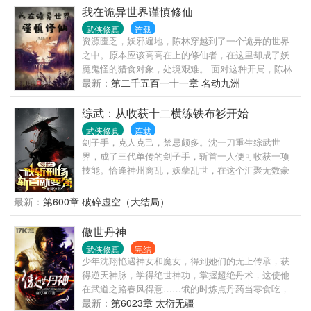
变，从此以后，他便踏上了一条完全不同的剑道修炼
我在诡异世界谨慎修仙
之路，最终成为一代剑神。 逍遥初来乍到，为了拉一
武侠修真
连载
点人气，本书全本免费，喜欢《混沌剑神》的朋友可
资源匮乏，妖邪遍地，陈林穿越到了一个诡异的世界
以到lvsexs.com网站来阅读，就不用去看盗版的了。
之中。原本应该高高在上的修仙者，在这里却成了妖
本书实力体系，由低至高——圣者，大圣者，圣师，
魔鬼怪的猎食对象，处境艰难。 面对这种开局，陈林
大圣师，大地圣师，天空圣师，圣王，圣皇，圣帝。
只有小心谨慎，发扬苟道精神，步步惊心的前行。 直
最新：
第二千五百一十一章 名动九洲
到，大鹏一日同风起，扶摇直上九万里！夺天地之
威，斩无尽妖魔！
综武：从收获十二横练铁布衫开始
武侠修真
连载
刽子手，克人克己，禁忌颇多。沈一刀重生综武世
界，成了三代单传的刽子手，斩首一人便可收获一项
技能。恰逢神州离乱，妖孽乱世，在这个汇聚无数豪
杰的世界，沈一刀苟在秋斩刑场，斩首修炼。直到这
一日，女真南下，妖仙降世，沈一刀一刀斩出，刀光
最新：
第600章 破碎虚空（大结局）
闪耀三万里，妖也好，人也罢，一刀之下，灰飞烟
灭！
傲世丹神
武侠修真
完结
少年沈翔艳遇神女和魔女，得到她们的无上传承，获
得逆天神脉，学得绝世神功，掌握超绝丹术，这使他
在武道之路春风得意……饿的时炼点丹药当零食吃，
寂寞的时候调戏高高在上的神女，无聊时耍耍那些来
最新：
第6023章 太衍无疆