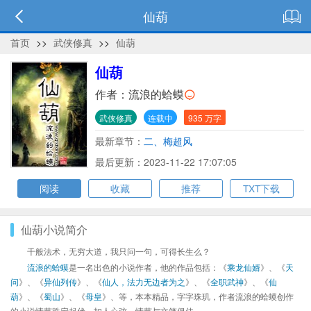
仙葫
首页
>>
武侠修真
>>
仙葫
仙葫
作者：
流浪的蛤蟆
武侠修真
连载中
935 万字
最新章节：
二、梅超风
最后更新：2023-11-22 17:07:05
阅读
收藏
推荐
TXT下载
仙葫小说简介
千般法术，无穷大道，我只问一句，可得长生么？
流浪的蛤蟆
是一名出色的小说作者，他的作品包括：《
乘龙仙婿
》、《
天
问
》、《
异仙列传
》、《
仙人，法力无边者为之
》、《
全职武神
》、《
仙
葫
》、《
蜀山
》、《
母皇
》、等，本本精品，字字珠玑，作者流浪的蛤蟆创作
的小说情节跌宕起伏、扣人心弦，情节与文笔俱佳。