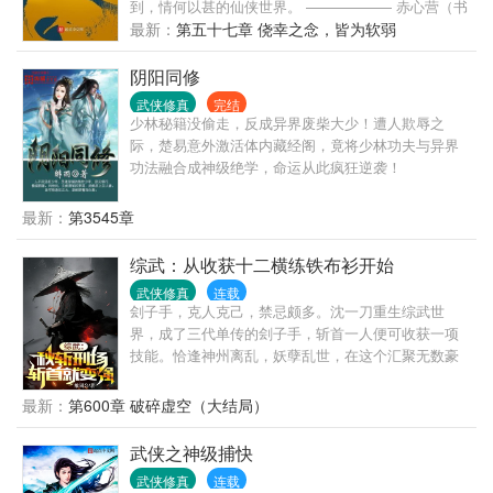
到，情何以甚的仙侠世界。 —————— 赤心营（书
（836797636）双开爆肝，轻松修仙！】
友群）：879927532
最新：
第五十七章 侥幸之念，皆为软弱
阴阳同修
武侠修真
完结
少林秘籍没偷走，反成异界废柴大少！遭人欺辱之
际，楚易意外激活体内藏经阁，竟将少林功夫与异界
功法融合成神级绝学，命运从此疯狂逆袭！
最新：
第3545章
综武：从收获十二横练铁布衫开始
武侠修真
连载
刽子手，克人克己，禁忌颇多。沈一刀重生综武世
界，成了三代单传的刽子手，斩首一人便可收获一项
技能。恰逢神州离乱，妖孽乱世，在这个汇聚无数豪
杰的世界，沈一刀苟在秋斩刑场，斩首修炼。直到这
一日，女真南下，妖仙降世，沈一刀一刀斩出，刀光
最新：
第600章 破碎虚空（大结局）
闪耀三万里，妖也好，人也罢，一刀之下，灰飞烟
灭！
武侠之神级捕快
武侠修真
连载