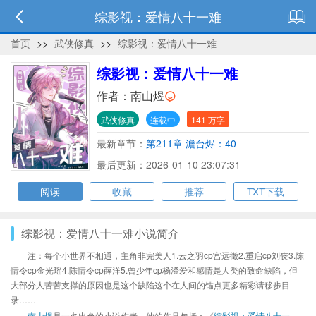
综影视：爱情八十一难
首页
>>
武侠修真
>>
综影视：爱情八十一难
综影视：爱情八十一难
作者：
南山煜
武侠修真
连载中
141 万字
最新章节：
第211章 澹台烬：40
最后更新：2026-01-10 23:07:31
阅读
收藏
推荐
TXT下载
综影视：爱情八十一难小说简介
注：每个小世界不相通，主角非完美人1.云之羽cp宫远徵2.重启cp刘丧3.陈
情令cp金光瑶4.陈情令cp薛洋5.曾少年cp杨澄爱和感情是人类的致命缺陷，但
大部分人苦苦支撑的原因也是这个缺陷这个在人间的锚点更多精彩请移步目
录……
南山煜
是一名出色的小说作者，他的作品包括：《
综影视：爱情八十一