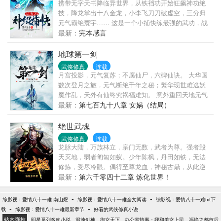
携带无字天书降临异世界，从铁裆功开始狂飙神功绝
技，降龙掌出十八金龙，小李飞刀刀破虚空，三分归
元气霸绝寰宇…… 这是一个小捕快练最强的武功，战
最强的敌人，饮最美的美酒，一路高歌猛进，成长为
最新：
完本感言
盖世无敌强者的故事 着有百万字小说，请放心收藏
地球第一剑
武侠修真
连载
月宫投影，元气复苏；不腐仙尸，六碑仙诀。 大华国
数次登月之旅，元气断绝千年之秘；繁华现世难逃妖
魔作乱，天外有仙终究祸福难知。 意外重回天地元气
归来前夜的王升，再不甘上辈子的平庸浑噩，拜师改
最新：
第七百九十八章 女娲（结局）
命、执剑前行！ 自此，斩妖邪、荡魔秽，百战不折，
剑啸星河！ 手中之剑护他身畔之人，心中之剑守这盛
绝世武魂
世清明！ ………… 本书书友群：191476831 （进群验
武侠修真
连载
证主角名） VIP书友群：669301239 （进群需粉丝值
龙脉大陆，万族林立，宗门无数，武者为尊。强者毁
2000）【已完本仙侠类作品《洪荒二郎传》、《带只
天灭地，弱者匍匐如蚁。少年陈枫，丹田如铁，无法
天使去修仙》，请放心食用。】
修炼，受尽冷眼。偶得至尊龙血，神秘古鼎，从此逆
天崛起，横空出世！娇俏妖狐，冷傲女皇，魔门妖
最新：
第六千零四十二章 炼化世界！
女，神族公主，尽皆入我怀中。修无上传承，凝最强
武魂，坐拥众美，傲视…
-
-
综影视：爱情八十一难 南山煜
综影视：爱情八十一难全文阅读
综影视：爱情八十一难txt下
-
-
载
综影视：爱情八十一难最新章节
好看的武侠修真小说
站内强推
明星系列多肉小说
混沌剑神
御女天下
办公室情事：我和美女上司
福艳之都市后