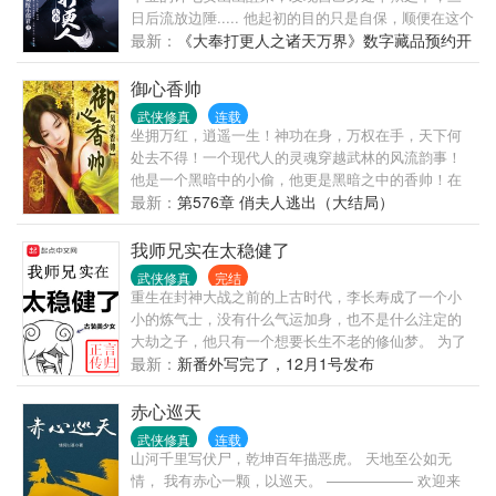
日后流放边陲..... 他起初的目的只是自保，顺便在这个
没有人权的社会里当个富家翁悠闲度日。 ...... 多年
最新：
《大奉打更人之诸天万界》数字藏品预约开
后，许七安回首前尘，身后是早已逝去的敌人，以及
始啦！
累累白骨。 滚滚长江东逝水，浪花淘尽英雄，是非成
御心香帅
败转头空。 青山依旧在，几度夕阳红。 书不悲剧！
武侠修真
连载
坐拥万红，逍遥一生！神功在身，万权在手，天下何
处去不得！一个现代人的灵魂穿越武林的风流韵事！
他是一个黑暗中的小偷，他更是黑暗之中的香帅！在
前后两代武林十花，几位师娘以及众多的美人美妇的
最新：
第576章 俏夫人逃出（大结局）
帮助之下，他成为了这一个大陆最顶端的存在！整一
个大陆几乎所有的美人都被他收入后宫之中！而故事
我师兄实在太稳健了
的开端，是从他将上一代武林十花的花魁沈雪柔给采
武侠修真
完结
了开始……
重生在封神大战之前的上古时代，李长寿成了一个小
小的炼气士，没有什么气运加身，也不是什么注定的
大劫之子，他只有一个想要长生不老的修仙梦。 为了
能在残酷的洪荒安身立命，他努力不沾因果，杀人必
最新：
新番外写完了，12月1号发布
扬其灰，凡事谋而后动，从不轻易步入危险之中。 藏
底牌，修遁术，炼丹毒，掌神通，不动稳如老狗，一
赤心巡天
动石破天惊，动后悄声走人。 本来李长寿规划中，自
武侠修真
连载
己会一直躲在山中平安无事的修行成仙，直到有一
山河千里写伏尸，乾坤百年描恶虎。 天地至公如无
年，他的老师父静极思动，又给他……收了个师妹回
情， 我有赤心一颗，以巡天。 —————— 欢迎来
来…… 【通一群（满·474095492），二群