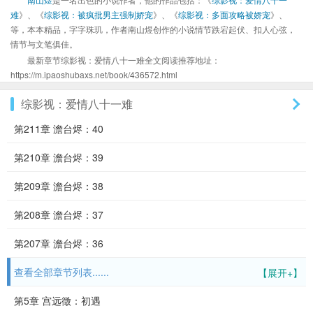
难
》、《
综影视：被疯批男主强制娇宠
》、《
综影视：多面攻略被娇宠
》、
等，本本精品，字字珠玑，作者南山煜创作的小说情节跌宕起伏、扣人心弦，
情节与文笔俱佳。
最新章节综影视：爱情八十一难全文阅读推荐地址：
https://m.ipaoshubaxs.net/book/436572.html
综影视：爱情八十一难
第211章 澹台烬：40
第210章 澹台烬：39
第209章 澹台烬：38
第208章 澹台烬：37
第207章 澹台烬：36
查看全部章节列表......
【展开+】
第5章 宫远徵：初遇