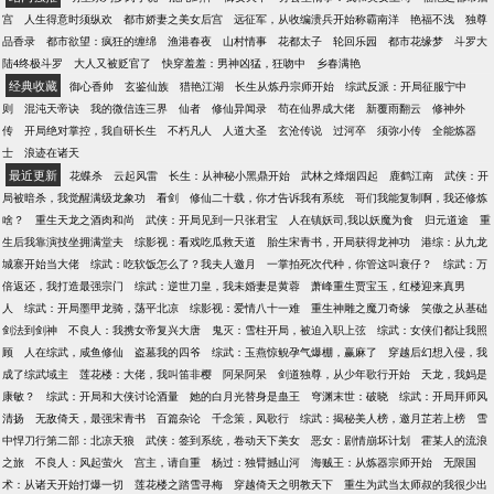
宫
人生得意时须纵欢
都市娇妻之美女后宫
远征军，从收编溃兵开始称霸南洋
艳福不浅
独尊
品香录
都市欲望：疯狂的缠绵
渔港春夜
山村情事
花都太子
轮回乐园
都市花缘梦
斗罗大
陆4终极斗罗
大人又被贬官了
快穿羞羞：男神凶猛，狂吻中
乡春满艳
经典收藏
御心香帅
玄鉴仙族
猎艳江湖
长生从炼丹宗师开始
综武反派：开局征服宁中
则
混沌天帝诀
我的微信连三界
仙者
修仙异闻录
苟在仙界成大佬
新覆雨翻云
修神外
传
开局绝对掌控，我自研长生
不朽凡人
人道大圣
玄沧传说
过河卒
须弥小传
全能炼器
士
浪迹在诸天
最近更新
花蝶杀
云起风雷
长生：从神秘小黑鼎开始
武林之烽烟四起
鹿鹤江南
武侠：开
局被暗杀，我觉醒满级龙象功
看剑
修仙二十载，你才告诉我有系统
哥们我能复制啊，我还修炼
啥？
重生天龙之酒肉和尚
武侠：开局见到一只张君宝
人在镇妖司,我以妖魔为食
归元道途
重
生后我靠演技坐拥满堂夫
综影视：看戏吃瓜救天道
胎生宋青书，开局获得龙神功
港综：从九龙
城寨开始当大佬
综武：吃软饭怎么了？我夫人邀月
一掌拍死次代种，你管这叫衰仔？
综武：万
倍返还，我打造最强宗门
综武：逆世刀皇，我未婚妻是黄蓉
萧峰重生贾宝玉，红楼迎来真男
人
综武：开局墨甲龙骑，荡平北凉
综影视：爱情八十一难
重生神雕之魔刀奇缘
笑傲之从基础
剑法到剑神
不良人：我携女帝复兴大唐
鬼灭：雪柱开局，被迫入职上弦
综武：女侠们都让我照
顾
人在综武，咸鱼修仙
盗墓我的四爷
综武：玉燕惊鲵孕气爆棚，赢麻了
穿越后幻想入侵，我
成了综武域主
莲花楼：大佬，我叫笛非樱
阿呆阿呆
剑道独尊，从少年歌行开始
天龙，我妈是
康敏？
综武：开局和大侠讨论酒量
她的白月光替身是蛊王
穹渊末世：破晓
综武：开局拜师风
清扬
无敌倚天，最强宋青书
百篇杂论
千念策，凤歌行
综武：揭秘美人榜，邀月芷若上榜
雪
中悍刀行第二部：北凉天狼
武侠：签到系统，卷动天下美女
恶女：剧情崩坏计划
霍某人的流浪
之旅
不良人：风起萤火
宫主，请自重
杨过：独臂撼山河
海贼王：从炼器宗师开始
无限国
术：从诸天开始打爆一切
莲花楼之踏雪寻梅
穿越倚天之明教天下
重生为武当太师叔的我很少出