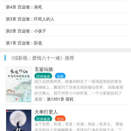
第4章 宫远徵：身死
第3章 宫远徵：吓死人的人
第2章 宫远徵：小孩子
第1章 宫远徵：卧底
《综影视：爱情八十一难》推荐
玄鉴仙族
武侠修真
连载
陆江仙熬夜猝死，残魂却附在了一面满是裂痕的青灰
色铜镜上，飘落到了浩瀚无垠的修仙世界。 凶险难测
的大黎山，眉尺河旁小小的村落，一个小家族拾到了
这枚镜子，于是传仙道授仙法，开启波澜壮阔的新时
最新：
第1351章 噩耗
代。 (家族修仙，不圣母，种田，无系统，群像文)
大奉打更人
武侠修真
完结
这个世界，有儒；有道；有佛；有妖；有术士。 警校
毕业的许七安幽幽醒来，发现自己身处牢狱之中，三