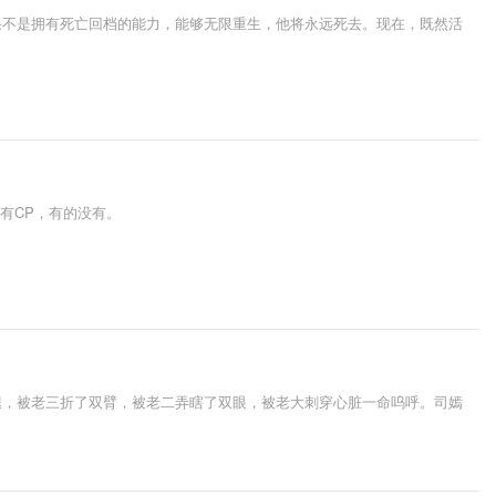
果不是拥有死亡回档的能力，能够无限重生，他将永远死去。现在，既然活
有CP，有的没有。
腿，被老三折了双臂，被老二弄瞎了双眼，被老大刺穿心脏一命呜呼。司嫣