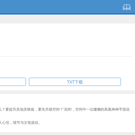
TXT下载
“你说什么？要提升其他灵根值，要先升级空间？”此时，空间中一位慵懒的凤凰伸伸手指说
人心弦，情节与文笔俱佳。