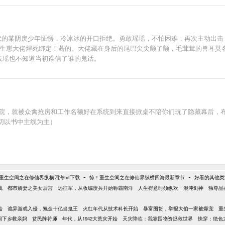
后代的某阴戾少年怔愣，冷冰冰的开口拒绝。勇敢瑶瑶，不怕困难，再次主动出击
能生崽大佬焊死绑定！蓦的。大佬藏在身后的尾巴尖尖颤了颤，毛茸茸的兽耳莫
主的云瑶也不知道当初谁信了谁的鬼话。
院，就被众禽抢房和工作名额好在系统到来直接掀桌不陪你们玩了隐藏幕后，布局
切以书中主线为主）
-
-
重生空间之在修仙界纵横四海txt下载
惊！重生空间之在修仙界纵横四海最新章节
好看的其他类
浅
都市娇妻之美女后宫
远征军，从收编溃兵开始称霸南洋
人生得意时须纵欢
混沌剑神
独尊品
始
诡异游戏入侵，氪金十亿当鬼王
火红年代从技术科长开始
暴富囤货，举报大伯一家被爆宠
重
间下乡救亲妈
贫民阵符师
年代，从1942大荒灾开始
天灾降临：我靠囤物资拯救世界
快穿：绝色