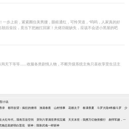
！一步上前，紧紧圈住美男腰，眼眶通红，可怜哭道，“呜呜，人家真的好
名朝后耸拉，竟当下把她扛回家！大佬功能缺失，应该不会进小黑屋的吧
天下等等......收服各类剧情人物，不断升级系统主角只喜欢享受生活主
型小说
香录
都市欲望：疯狂的缠绵
渔港春夜
山村情事
花都太子
春满香夏
斗罗大陆4终极斗罗
少
生火红年代，我有百亩空间
穿到六零满世界找宝藏
天灾末世：我携万亿物资横行
彪悍军嫂，一
尤物总装娇弱白莲花
斩神：我靠武魂一样斩神