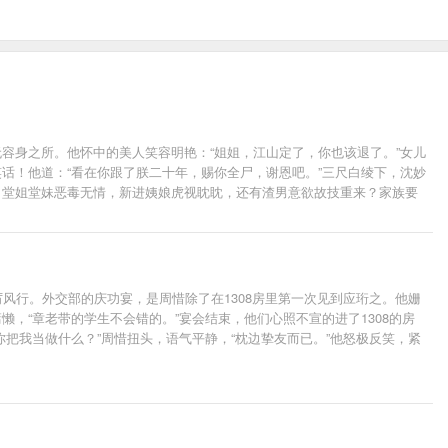
容身之所。他怀中的美人笑容明艳：“姐姐，江山定了，你也该退了。”女儿
话！他道：“看在你跟了朕二十年，赐你全尸，谢恩吧。”三尺白绫下，沈妙
，堂姐堂妹恶毒无情，新进姨娘虎视眈眈，还有渣男意欲故技重来？家族要
你——归我！”------------------------------------
行你要什么？——嗯，你。-----------------------------------
蚂蚱，沈妙你安分点，有本候担着，谁敢逼你嫁人？”再后来他傲娇道：“颠个乾坤不过如
给本宫滚出去！”霸气重生的皇后凉凉和不良少年谢小候爷，男女主身心干
厉风行。外交部的庆功宴，是周惜除了在1308房里第一次见到应珩之。他姗
，“章老带的学生不会错的。”宴会结束，他们心照不宣的进了1308的房
把我当做什么？”周惜扭头，语气平静，“枕边挚友而已。”他怒极反笑，紧
级晚宴上，周惜盛装出席，终于目睹了沪圈顶级豪门千金的姿容。拍卖会后，
欢声笑语的女人身上。他强压暗瘾，声音晦暗低语。“哄人”