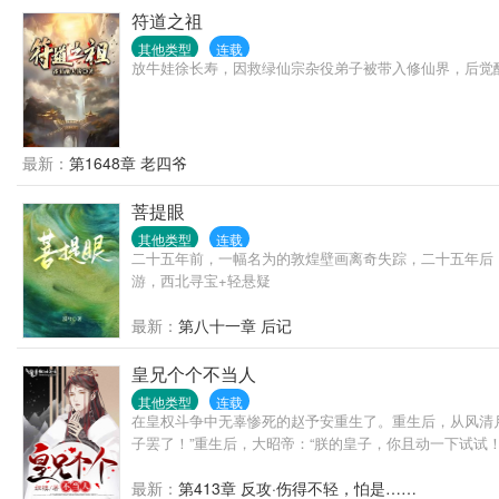
符道之祖
其他类型
连载
放牛娃徐长寿，因救绿仙宗杂役弟子被带入修仙界，后觉
最新：
第1648章 老四爷
菩提眼
其他类型
连载
二十五年前，一幅名为的敦煌壁画离奇失踪，二十五年后
游，西北寻宝+轻悬疑
最新：
第八十一章 后记
皇兄个个不当人
其他类型
连载
在皇权斗争中无辜惨死的赵予安重生了。重生后，从风清
子罢了！”重生后，大昭帝：“朕的皇子，你且动一下试试！.
最新：
第413章 反攻·伤得不轻，怕是……