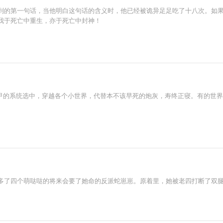
到的第一句话，当他明白这句话的含义时，他已经被诡异足足吃了十八次。如
我于死亡中重生，亦于死亡中封神！
甲的系统选中，穿越各个小世界，代替本不该早死的炮灰，寿终正寝。有的世界
多了四个萌哒哒的将来会要了她命的反派蛇崽崽。原着里，她被老四打断了双