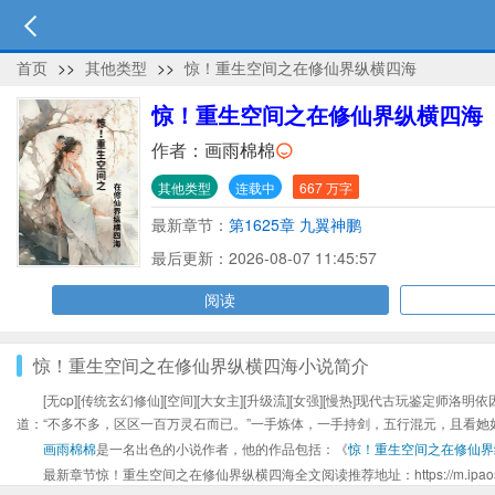
首页
>>
其他类型
>>
惊！重生空间之在修仙界纵横四海
惊！重生空间之在修仙界纵横四海
作者：
画雨棉棉
其他类型
连载中
667 万字
最新章节：
第1625章 九翼神鹏
最后更新：2026-08-07 11:45:57
阅读
惊！重生空间之在修仙界纵横四海小说简介
[无cp][传统玄幻修仙][空间][大女主][升级流][女强][慢热]现代古
道：“不多不多，区区一百万灵石而已。”一手炼体，一手持剑，五行混元，且看她
画雨棉棉
是一名出色的小说作者，他的作品包括：《
惊！重生空间之在修仙界
最新章节惊！重生空间之在修仙界纵横四海全文阅读推荐地址：https://m.ipaoshubaxs