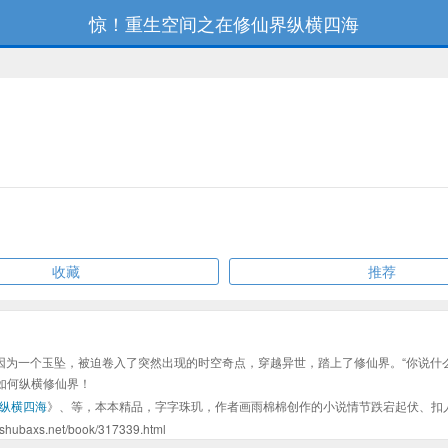
惊！重生空间之在修仙界纵横四海
收藏
推荐
玩鉴定师洛明依因为一个玉坠，被迫卷入了突然出现的时空奇点，穿越异世，踏上了修仙界。
如何纵横修仙界！
纵横四海
》、等，本本精品，字字珠玑，作者画雨棉棉创作的小说情节跌宕起伏、扣
.net/book/317339.html