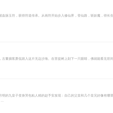
醒血脉玉符，获得符道传承。从画符开始步入修仙界，登仙路，斩妖魔，得长
，古董掮客萧侃踏入这片无边沙海。在菩提树上刻下一只眼睛，佛就能看见世间
月明的九皇子变身哭包粘人精的赵予安发现：自己的父皇和几个皇兄好像有哪里
..