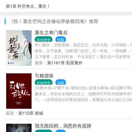
第1章 时空奇点，重生！
《惊！重生空间之在修仙界纵横四海》推荐
重生之将门毒后
其他类型
连载
将门嫡女，贞静柔婉，痴恋定王，自奔为眷。六年辅佐，
惨死，太子被废。沈家满门忠烈，无一幸免。一朝倾覆，
立下毒誓：是日何时丧，予与汝皆亡！重生回十四岁那年
护，大仇要报，江山帝位，也要分一杯羹。这辈子，且看谁斗得过谁！但
最新：
第1161章 彩蛋番外
----------------------——幽州十三京。——归你。—
--------------------------最初他漠然
引她放纵
此。沈娇娇，万里江山，你我二人瓜分如何？”最后，他霸
其他类型
连载
净，强强联手，宠文一对一。请各位小天使多多支持哦~
[京圈大佬+沪圈千金×暧昧拉扯×追妻火葬场×双洁]圈
姗来迟，却坐在全场的主位上，连翻译司司长对他都毕恭毕
门。—待周惜意识到事情脱轨时，果断提出停止他们之间的
握的拳头狠戾砸在墙上，凌厉的冷风铺过周惜侧脸。他掀
人人都听说了京圈太子爷应珩之连续拍下数十个藏品，豪
最新：
第112章 港城
我无限回档，洞悉所有底牌