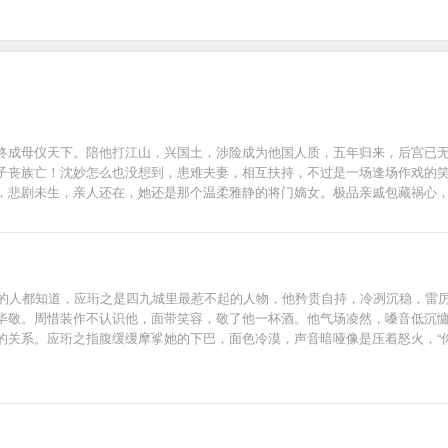
终成母仪天下。陪他打江山，兴国土，涉险成为他国人质，五年归来，后宫已无
子丧族亡！沈妙怎么也没想到，患难夫妻，相互扶持，不过是一场逢场作戏的笑
，悲剧未生，亲人还在，她还是那个温柔雅静的将门嫡女。极品亲戚包藏祸心
是那谢家小侯爷，提枪打马过的桀骜少年，偏立在她墙头傲然：“颠个皇权罢了，记住，天下归你，
—漠北定元城。——归你。——江南豫州，定西东海，临安青湖，洛阳古城。——都归你。——全都归我，谢景
道：“沈谢两家泾渭分明，沈家丫头突然示好，不怀好意！”后来他冷静道：“都是一条绳上的
气的把手一挥：“媳妇，分来分去甚麻烦，不分了！全归你，你归我！”沈妙：“
子里的人都知道，应珩之是四九城里最惹不起的人物，他矜贵自持，冷冽沉稳，雷
敬。周惜装作不认识他，面带笑容，敬了他一杯酒。他气场凌然，嗓音低沉慵懒
关系。应珩之指腹缓缓摩挲她的下巴，面色冷漠，声音暗哑像是压着怒火，“你
了掀眼皮，声音阴沉漠然，面无表情说，“好，别后悔就好。”—几个月后的高
掷八十个亿。身旁好友惊讶问他原因。他双眸浓黑如墨，视线始终落在和旁边人