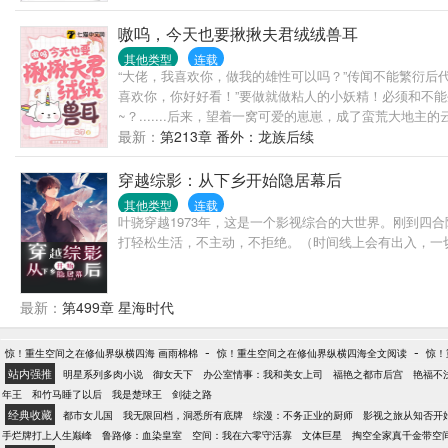
嗷呜，今天也要揪揪夫君绒绒兽耳
其他类型
连载
“大佬，我喜欢你，做我的雄性可以吗？”传闻不能繁衍
喜欢你，你好好看！”要做就做粘人的小妖精！必须和不
~？.......后来，望着一窝可爱的崽崽，成了蛮荒大地
最新：
第213章 番外：龙族后续
穿越综影：从下乡开始隐居幕后
其他类型
连载
叶骁穿越1973年，这是一个影视综合的大世界。刚到四合
打轻松生活，不主动，不拒绝。（时间线上会有出入，一
最新：
第499章 星海时代
-
-
惊！重生空间之在修仙界纵横四海 画雨棉棉
惊！重生空间之在修仙界纵横四海全文阅读
惊！
站内强推
明星系列多肉小说
御女天下
办公室情事：我和美女上司
福艳之都市后宫
艳福不
年王
和竹马睡了以后
我是楚球王
剑徒之路
经典收藏
都市女儿国
我无限回档，洞悉所有底牌
综漫：不务正业的厨师
影视之旅从知否开
手烂牌打上人生巅峰
鲁路修：血染皇室
空间：我在六零守活寡
文体巨星
掏空全家真千金带空