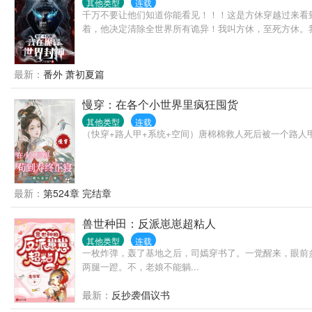
其他类型
连载
千万不要让他们知道你能看见！！！这是方休穿越过来看
着，他决定清除全世界所有诡异！我叫方休，至死方休。
最新：
番外 萧初夏篇
慢穿：在各个小世界里疯狂囤货
其他类型
连载
（快穿+路人甲+系统+空间）唐棉棉救人死后被一个路人
最新：
第524章 完结章
兽世种田：反派崽崽超粘人
其他类型
连载
一枚炸弹，轰了基地之后，司嫣穿书了。一觉醒来，眼前
两腿一蹬。不，老娘不能躺...
最新：
反抄袭倡议书