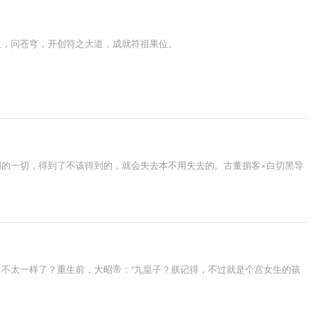
生，问苍穹，开创符之大道，成就符祖果位。
的一切，得到了不该得到的，就会失去本不用失去的。古董掮客×白切黑导
不太一样了？重生前，大昭帝：“九皇子？朕记得，不过就是个宫女生的孩