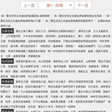
上一页
第1 - 50章
下一页
-
-
惊！重生空间之在修仙界纵横四海 画雨棉棉
惊！重生空间之在修仙界纵横四海全文阅读
惊！
-
-
重生空间之在修仙界纵横四海txt下载
惊！重生空间之在修仙界纵横四海最新章节
好看的其他
类型小说
大家在看
重生之将门毒后
彩礼十万，我和陌生总裁契约领证了
都市女儿国
大人又被贬官
了
上午毁我丹田，下午在你坟前烧纸
兽世种田：反派崽崽超粘人
香江
快穿：娇软美人她又甜
又撩
穿成恶雌想跑路，反派逼我当团宠
苟在根据地
不要在垃圾桶里捡男朋友[快穿]
苟在异界
问长生
做卡牌，我可是你祖宗！
神医凰后：傲娇暴君，强势宠！
海贼之绝巅霸气
凡人之我是
墨蛟
兽校开局被强吻？我被疯批们娇宠
喂！叫你做年代文炮灰没叫你虐渣
盗墓：我真不是海
王
七零：做最美军嫂，养最棒的崽
站内强推
明星系列多肉小说
办公室情事：我和美女上司
独尊品香录
山村情事
肥水不流外
人田
龙魂侠影
盲人按摩师 苏倩
少年大宝
都市花缘梦
魔艳武林后宫传
校园春色
田野花
香
娱乐：蜜姐，你男朋友太棒了
龙入红尘
重生香港之娱乐后宫
诡秘之主
我的美女老总
医
道官途
我真是大神医
长公主病入膏肓后
经典收藏
都市女儿国
诡异游戏入侵，氪金十亿当鬼王
穿到六零满世界找宝藏
空间：我在六
零守活寡
长生修仙，吃到大家的遗产了
掏空全家真千金带空间下乡救亲妈
天灾末世，我带着空
间重生了
齁甜！万人迷炮灰被病娇亲哭啦
四合院：我当兵回来了
重生大明之六世荣耀，老娘不
要
柯南：开局成为智慧之神
大佬在六零，干饭第一名
我家有个空间要继承
神奇宝贝的渣男之
路
快穿：反派沉迷攻略我
竹马太爱贴贴，修真界没眼看
六零：爸妈死后给我留下巨额遗产
快
穿女配三千世界任我游
混天鼎
重生六十年代：空间在手一切我有
最近更新
皇后的容光
七零下乡，农场多了位貌美小辣椒
斗罗：变身黑猫被降魔捡回武魂