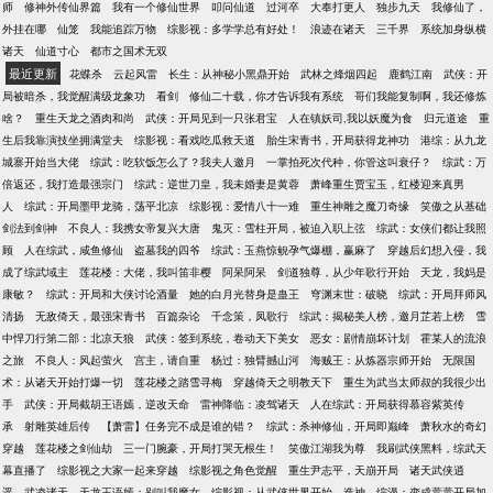
师
修神外传仙界篇
我有一个修仙世界
叩问仙道
过河卒
大奉打更人
独步九天
我修仙了，
外挂在哪
仙笼
我能追踪万物
综影视：多学学总有好处！
浪迹在诸天
三千界
系统加身纵横
诸天
仙道寸心
都市之国术无双
最近更新
花蝶杀
云起风雷
长生：从神秘小黑鼎开始
武林之烽烟四起
鹿鹤江南
武侠：开
局被暗杀，我觉醒满级龙象功
看剑
修仙二十载，你才告诉我有系统
哥们我能复制啊，我还修炼
啥？
重生天龙之酒肉和尚
武侠：开局见到一只张君宝
人在镇妖司,我以妖魔为食
归元道途
重
生后我靠演技坐拥满堂夫
综影视：看戏吃瓜救天道
胎生宋青书，开局获得龙神功
港综：从九龙
城寨开始当大佬
综武：吃软饭怎么了？我夫人邀月
一掌拍死次代种，你管这叫衰仔？
综武：万
倍返还，我打造最强宗门
综武：逆世刀皇，我未婚妻是黄蓉
萧峰重生贾宝玉，红楼迎来真男
人
综武：开局墨甲龙骑，荡平北凉
综影视：爱情八十一难
重生神雕之魔刀奇缘
笑傲之从基础
剑法到剑神
不良人：我携女帝复兴大唐
鬼灭：雪柱开局，被迫入职上弦
综武：女侠们都让我照
顾
人在综武，咸鱼修仙
盗墓我的四爷
综武：玉燕惊鲵孕气爆棚，赢麻了
穿越后幻想入侵，我
成了综武域主
莲花楼：大佬，我叫笛非樱
阿呆阿呆
剑道独尊，从少年歌行开始
天龙，我妈是
康敏？
综武：开局和大侠讨论酒量
她的白月光替身是蛊王
穹渊末世：破晓
综武：开局拜师风
清扬
无敌倚天，最强宋青书
百篇杂论
千念策，凤歌行
综武：揭秘美人榜，邀月芷若上榜
雪
中悍刀行第二部：北凉天狼
武侠：签到系统，卷动天下美女
恶女：剧情崩坏计划
霍某人的流浪
之旅
不良人：风起萤火
宫主，请自重
杨过：独臂撼山河
海贼王：从炼器宗师开始
无限国
术：从诸天开始打爆一切
莲花楼之踏雪寻梅
穿越倚天之明教天下
重生为武当太师叔的我很少出
手
武侠：开局截胡王语嫣，逆改天命
雷神降临：凌驾诸天
人在综武：开局获得慕容紫英传
承
射雕英雄后传
【萧雷】任务完不成是谁的错？
综武：杀神修仙，开局即巅峰
萧秋水的奇幻
穿越
莲花楼之剑仙劫
三一门腕豪，开局打哭无根生！
笑傲江湖我为尊
我刷武侠黑料，综武天
幕直播了
综影视之大家一起来穿越
综影视之角色觉醒
重生尹志平，天崩开局
诸天武侠逍
遥
武凌诸天
天龙王语嫣：别叫我魔女
综影视：从武侠世界开始
造神
综漫：变成藿藿开局加