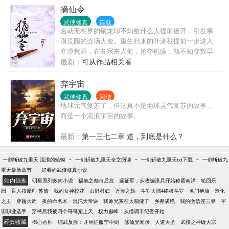
武魂，坐拥众美，傲视…
摘仙令
武侠修真
连载
名动无相界的锁龙印不知被什么人提前破开，引发寒
漠荒园的连场大变。重生归来的叶湛秋提前一步进入
寒漠荒园，在各宗来人前，抢夺机缘，孰不知变数早
因他而至。在地震中暂失家人庇护的陆灵蹊一夕长
最新：
可从作品相关看
大，走进修仙界，走向人族巅峰！……本文慢热，不
确定有无男主，一切随缘，不喜请点×
弃宇宙
武侠修真
完结
地球元气复苏了，但这真不是地球灵气复苏的故事，
而是一个流浪宇宙的故事。
最新：
第一三七二章 道，到底是什么？
-
-
-
一剑斩破九重天 流浪的蛤蟆
一剑斩破九重天全文阅读
一剑斩破九重天txt下载
一剑斩破九
-
重天最新章节
好看的武侠修真小说
站内强推
明星系列多肉小说
福艳之都市后宫
远征军，从收编溃兵开始称霸南洋
轮回乐
园
盲人按摩师 苏倩
我的女神校花
山野村妇
万族之劫
斗罗大陆4终极斗罗
名门艳旅
造化
之王
穿越大周
夜的命名术
混沌天帝诀
我师兄实在太稳健了
乡春满艳
我的微信连三界
宇
宙职业选手
穿书后我被四个哥哥宠上天
权力巅峰：从借调市纪委开始
经典收藏
御心香帅
综武反派：开局征服宁中则
修仙异闻录
人道大圣
武侠之神级大宗