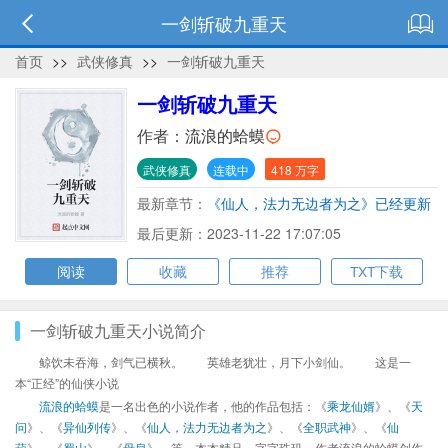
一剑斩破九重天
首页
>>
武侠修真
>>
一剑斩破九重天
一剑斩破九重天
作者：
流浪的蛤蟆
武侠修真
连载中
418 万字
最新章节：
《仙人，法力无边者为之》已经更新
到新章 了，可以去看了
最后更新：2023-11-22 17:07:05
阅读
收藏
推荐
TXT下载
一剑斩破九重天小说简介
鲸饮未吞海，剑气已横秋。 英雄老犹壮，月下小剑仙。 这是一
本“正经”的仙侠小说
流浪的蛤蟆
是一名出色的小说作者，他的作品包括：《
乘龙仙婿
》、《
天
问
》、《
异仙列传
》、《
仙人，法力无边者为之
》、《
全职武神
》、《
仙
葫
》、《
蜀山
》、《
母皇
》、等，本本精品，字字珠玑，作者流浪的蛤蟆创作