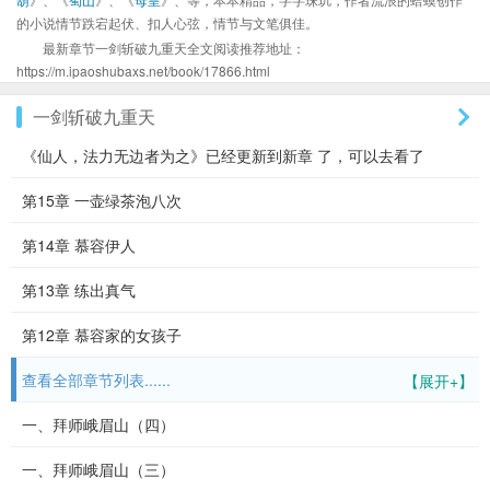
的小说情节跌宕起伏、扣人心弦，情节与文笔俱佳。
最新章节一剑斩破九重天全文阅读推荐地址：
https://m.ipaoshubaxs.net/book/17866.html
一剑斩破九重天
《仙人，法力无边者为之》已经更新到新章 了，可以去看了
第15章 一壶绿茶泡八次
第14章 慕容伊人
第13章 练出真气
第12章 慕容家的女孩子
查看全部章节列表......
【展开+】
一、拜师峨眉山（四）
一、拜师峨眉山（三）