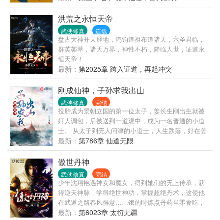
洪荒之永恒天帝
武侠修真
连载
盘古大神开天辟地，鸿钧道祖布道诸天，六圣君临，
群英荟萃，诸天万界，神性不朽，降临人世，证道永
恒天帝！
最新：
第2025章 跨入证道，再起冲突
刚成仙神，子孙求我出山
武侠修真
完结
投胎成为景朝立国的第一位太子，姜长生刚出生就被
奸人调包，后被送到一道观中，成为一名普通的小道
士。 从太子到无人问津的小道士，人生跌落，好在姜
长生开启生存系统，无限寿命，只要度过人生磨难，
最新：
第786章 仙道无限
便可获得生存奖励。 差点被师兄练功误杀，侥幸活下
来，获得神影腿。 遭遇地震，险被房梁砸死，获得九
傲世丹神
寻天龙步。 妖魔肆乱京城，平安度过，获得法宝降魔
武侠修真
完结
杵。 …… 王朝林立，妖魔横行，武道镇世，这是一个
少年沈翔艳遇神女和魔女，得到她们的无上传承，获
没有仙神的世界，道法隐于朝堂、山野。 三百年后。
得逆天神脉，学得绝世神功，掌握超绝丹术，这使他
景朝在强盛时迎来衰亡，诸侯并起，天子沦为枭雄手
在武道之路春风得意……饿的时炼点丹药当零食吃，
中的傀儡，分裂王朝，征伐数十载，国力跌至谷底，
寂寞的时候调戏高高在上的神女，无聊时耍耍那些来
最新：
第6023章 太衍无疆
周边异族趁机入侵，民不聊生，人间化为地狱。 傀儡