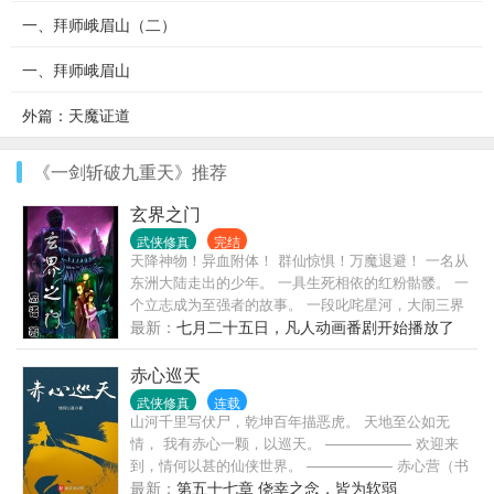
一、拜师峨眉山（二）
一、拜师峨眉山
外篇：天魔证道
《一剑斩破九重天》推荐
玄界之门
武侠修真
完结
天降神物！异血附体！ 群仙惊惧！万魔退避！ 一名从
东洲大陆走出的少年。 一具生死相依的红粉骷髅。 一
个立志成为至强者的故事。 一段叱咤星河，大闹三界
的传说。 忘语新书，已完本《凡人修仙传》》《魔天
最新：
七月二十五日，凡人动画番剧开始播放了
记》。
哦！
赤心巡天
武侠修真
连载
山河千里写伏尸，乾坤百年描恶虎。 天地至公如无
情， 我有赤心一颗，以巡天。 —————— 欢迎来
到，情何以甚的仙侠世界。 —————— 赤心营（书
友群）：879927532
最新：
第五十七章 侥幸之念，皆为软弱