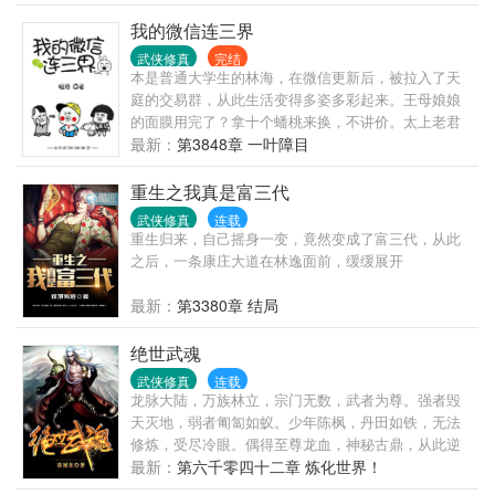
求丹的武道高人，累的时候让身边的娇妻们按摩按
皇帝姜玄真来到道观前，跪拜哭泣：“子孙不孝，无力
摩……想观看更多的精彩内容，请收藏关注《傲世丹
我的微信连三界
回天，请祖宗登基，再续我大景三百载！”
神》！ 【已经完成过一本300万字的书《通天武
武侠修真
完结
皇》，无断更记录。】 【新书每天保底三更，各种
本是普通大学生的林海，在微信更新后，被拉入了天
求……】 【书友群：69031394，欢迎各位进来聊天打
庭的交易群，从此生活变得多姿多彩起来。王母娘娘
屁】
的面膜用完了？拿十个蟠桃来换，不讲价。太上老君
想抽软中华？十颗天地造化丹，概不赊账。红孩儿想
最新：
第3848章 一叶障目
喝哇哈哈？三昧真火拿过来，赶紧的。嫦娥想穿情趣
内衣？哎呀，这个不好办，容我亲自过去一趟，丈量
重生之我真是富三代
下尺寸再说。秦广王想要辆新款跑车？......
武侠修真
连载
重生归来，自己摇身一变，竟然变成了富三代，从此
之后，一条康庄大道在林逸面前，缓缓展开
最新：
第3380章 结局
绝世武魂
武侠修真
连载
龙脉大陆，万族林立，宗门无数，武者为尊。强者毁
天灭地，弱者匍匐如蚁。少年陈枫，丹田如铁，无法
修炼，受尽冷眼。偶得至尊龙血，神秘古鼎，从此逆
天崛起，横空出世！娇俏妖狐，冷傲女皇，魔门妖
最新：
第六千零四十二章 炼化世界！
女，神族公主，尽皆入我怀中。修无上传承，凝最强