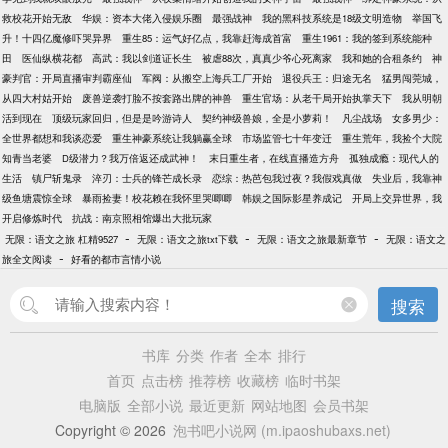
救校花开始无敌
华娱：资本大佬入侵娱乐圈
最强战神
我的黑科技系统是18级文明造物
举国飞
升！十四亿魔修吓哭异界
重生85：运气好亿点，我靠赶海成首富
重生1961：我的签到系统能种
田
医仙纵横花都
高武：我以剑道证长生
被虐88次，真真少爷心死离家
我和她的合租条约
神
豪判官：开局直播审判霸座仙
军阀：从搬空上海兵工厂开始
退役兵王：归途无名
猛男闯莞城，
从四大村姑开始
废兽逆袭打脸不按套路出牌的神兽
重生官场：从老干局开始执掌天下
我从明朝
活到现在
顶级玩家回归，但是是吟游诗人
契约神级兽娘，全是小萝莉！
凡尘战场
女多男少：
全世界都想和我谈恋爱
重生神豪系统让我躺赢全球
市场监管七十年变迁
重生荒年，我捡个大院
知青当老婆
D级潜力？我万倍返还成武神！
末日重生者，在线直播造方舟
孤独成瘾：现代人的
生活
镇尸斩鬼录
淬刃：士兵的锋芒成长录
恋综：热芭包我过夜？我假戏真做
失业后，我靠神
级鱼塘震惊全球
暴雨捡妻！校花赖在我怀里哭唧唧
韩娱之国际影星养成记
开局上交异世界，我
开启修炼时代
抗战：南京照相馆爆出大批玩家
-
-
-
无限：语文之旅 杠精9527
无限：语文之旅txt下载
无限：语文之旅最新章节
无限：语文之
-
旅全文阅读
好看的都市言情小说
搜索
书库
分类
作者
全本
排行
首页
点击榜
推荐榜
收藏榜
临时书架
电脑版
全部小说
最近更新
网站地图
会员书架
Copyright © 2026
泡书吧小说网 (m.ipaoshubaxs.net)