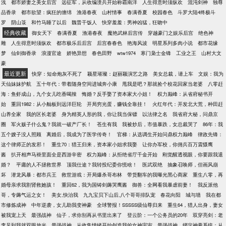
浅
都市娇妻之美女后宫
远征军，从收编溃兵开始称霸南洋
人生得意时须纵欢
混沌剑神
独尊
品香录
都市欲望：疯狂的缠绵
渔港春夜
山村情事
春满香夏
校园春色
斗罗大陆4终极斗
罗
阴山箓
和竹马睡了以后
魏晋干饭人
快穿羞羞：男神凶猛，狂吻中
经典收藏
御女天下
春满香夏
渔港春夜
魔艳武林后宫传
穿越豪门之娱乐后宫
绝色神
雕
人生得意时须纵欢
都市极乐后后宫
后宫春春色
艳海风波
明星系列多肉小说
都市花缘
梦
仙剑御香录
浪漫官途
娇艳异想
春色田野
wtw1974
寒门枭士金锋
工业之王
山村大文
豪
最近更新
快穿：短命炮灰不死了
颖星璀璨：赵丽颖演艺之路
美女总裁，请上车
文娱：我为
天仙妹妹护航
五十年代：带着随身空间进城奔小康
甩我是吧？那就捡个校花回家当老婆
八零赶
海：鱼虾成山，九个女儿吃香喝辣
悔婚？反手娶了资本家大小姐！
权力巅峰：从省府秘书开
始
重回1982：从小舢板到远洋巨轮
开局穷光蛋，赚钱全靠挂！
火红年代：开发北大荒，种田赶
山养全家
我的区长老婆
身为精英人形的我，你让我当保镖
以法律之名
我省府大秘，问鼎京
圈
军火贩子什么鬼？我就一破产厂长！
苍生有我
我被炒后，市值暴跌，女总裁哭了
86年：我
五个嫂子没人照顾
离婚后，我成为了医学传奇！
官梯：从选调生开始问鼎权力巅峰
律政先锋：
这个律师正的发邪！
重生70：猎王归来，资本家小姐求我娶
让你办军校，你佣兵百万震慑鹰
酱
扒开相声马褂里面全是西游辛密
权力巅峰：从拒绝省厅千金开始
刚觉醒透视眼，你要跟我退
婚？
平庸的人不拯救世界
顶我仕途？我转投纪委你慌啥！
医武双绝
抽象召唤师，但画风崩
坏
潜龙风暴：都市兵王
救世游戏：开局爆杀哥布林
带货翻车的我曝光黑心商家
重生八零，再
婚母亲求我割肾救她孩！
重回62，我为国铸剑薅哭鹰酱
御兽：全网看我暴虐前妻！
我反派他
哥，专薅气运之女！
美女,快治我
九九宝贝下山后,八个哥哥排队宠
春花向阳
城与墙
我在都
市修炼成神
中年逆袭，女儿助我变神豪
全球警报！SSSSS级仙尊归来
重生64，猎人出身，妻女
被我宠上天
最强战神
仙子，求你别再从书里出来了
登云阶：一个公务员的20年
双穿亮剑：老
李见到我就双眼放光
最强战神
从收集情绪开始创造我的女神宇宙
最强战神
绑定神豪系统：从