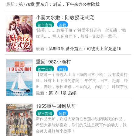
最新：
第776章 贾东升：刘岚，下午来办公室陪我
小妻太水嫩：陆教授花式宠
都市言情
连载
“陆慕川……你要干嘛？”钟爱不解还有一丝疑惑，“吻
你呗……”男人俯身而下，然后一宠就是一辈子。
最新：
第893章 番外篇五：司徒宪上官允思15
重回1982小渔村
都市言情
连载
【这是一个海边人上山下海的日常小说！ 没有装逼打
脸，只有上山下海的悠闲！ 年代文，日常，赶海，种
田，养娃，家长里短，不喜勿入，勿喷！】 叶耀东只
是睡不着觉，想着去甲板上吹吹风，尿个尿，没想到
最新：
第1811章 后续
掉海里回到了1982年。 还是那个熟悉的小渔村，只是
他已经不是年轻时候的他了。 混账了半辈子，这回他
1955重生回到从前
想好好来过的，只是怎么一个个都不相信呢…… 上辈
都市言情
连载
子没出息，这辈子他也没什么大理想大志向，只想挽
新作品出炉，欢迎大家前往番茄小说阅读我的作品，
回遗憾，跟老婆好好过日子，一家子平安喜乐就好。
希望大家能够喜欢，你们的关注是我写作的动力，我
【说明一下，改笔名了，原来是叫“一杯冰柠檬水”，现
会努力讲好每个故事！
在改为“米饭的米”】