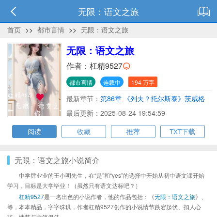
无限：语文之旅
首页
>>
都市言情
>>
无限：语文之旅
无限：语文之旅
作者：
杠精9527
都市言情
连载中
194 万字
最新章节：
第86章 《列夫？托尔斯泰》茨威格
最后更新：2025-08-24 19:54:59
阅读
收藏
推荐
TXT下载
无限：语文之旅小说简介
中学肄业业的王小明先生，在“是”和“yes”的选择中开始从初中语文课开始
学习，目标是大学毕业！（虽然只有语文达标吧？）
杠精9527
是一名出色的小说作者，他的作品包括：《
无限：语文之旅
》、
等，本本精品，字字珠玑，作者杠精9527创作的小说情节跌宕起伏、扣人心
弦，情节与文笔俱佳。