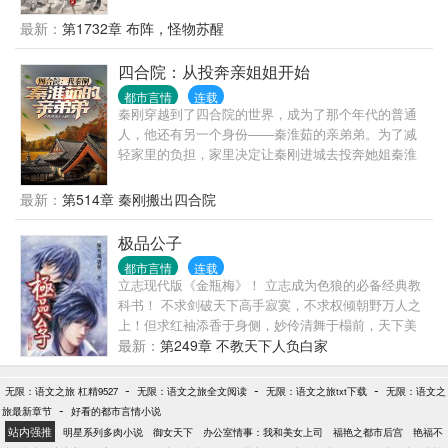
最新：
第1732章 布阵，怪物苏醒
四合院：从投奔亲姐姐开始
都市言情
连载
秦刚穿越到了四合院的世界，成为了那个年代的普通
人，他还有另一个身份——秦淮茹的亲弟弟。为了减
轻家里的负担，家里决定让秦刚进城去投奔她姐秦淮
茹，背上了行囊的秦刚离开了村子，踏上了进京的
路。四合院儿里，因为秦刚的到来，也发生了不小的
最新：
第514章 秦刚搬出四合院
变化。易中海：秦刚比贾东旭适合养老。贾张氏：这
个小杂种，真是......贾东旭：他要是在敢打我，我
极品公子
就.....棒梗：大舅，你能不能别打我了，我保证再也不
都市言情
连载
偷东西了。......
立志现代版《金瓶梅》！ 立志成为色狼的必备经典教
科书！ 不求剑破天下高手寂寞，不求权倾朝野万人之
上！但求红袖添香于身侧，妙伶清舞于榻前，天下美
女尽在我手，人生至此，夫复何求？？？ 先下手者妻
最新：
第249章 不教天下人负白家
妾成群，后下手者光棍一个！我的最大乐趣就是让所
有鲜花插在我这朵牛粪上！而且是心甘情愿的插！
-
-
-
无限：语文之旅 杠精9527
无限：语文之旅全文阅读
无限：语文之旅txt下载
无限：语文之
-
旅最新章节
好看的都市言情小说
站内强推
明星系列多肉小说
御女天下
办公室情事：我和美女上司
福艳之都市后宫
艳福不