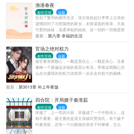
渔港春夜
都市言情
连载
告别了繁华的都市生活，张文收拾起行李带上父亲的
遗憾回到了与世隔绝的家乡，未曾谋面的母亲．天真
可爱的妹妹，温柔体贴的姐姐．这一切的一切都是那
么的陌生和熟悉. 但习惯了都市生活的他在这能习惯这
最新：
第六章 幸福的生活
种日出而作，日落而息．听着海潮的寂寞生活吗？当
他发现这里有太多值得去发掘的乐趣时，生活也变得
官场之绝对权力
精彩起来．寂寞的海潮也变成了激情的春潮． 【故事
都市言情
连载
的发生地是一个无视人伦的小渔村,咳咳】 这里的一切
做官要有两颗心，一颗是责任心，一颗是良心。且看
都是那么的传
秦峰一个最偏远乡镇的基层公务员，带着这两颗心怎
么在尔虞我诈的权力游戏里一步步走向权力的巅峰。
最新：
第3013章 补上年夜饭
四合院：开局嫂子秦淮茹
都市言情
连载
穿越了，上一世的大厨，穿越成了一个中医传人，这
都不重要。最主要的是原主亲娘叫贾张氏，有个嫂子
叫秦淮茹，还有一个白眼狼的亲侄子叫棒梗，怎么
办，在线等，急！急！急！