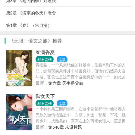
第3章 《雨的四季》刘湛秋
第2章 《济南的冬天》老舍
第1章 《春》（朱自清）
《无限：语文之旅》推荐
春满香夏
都市言情
连载
青松县，一个风景绝佳的好景点，住着辛勤工作的人
们，纵然现实条件并非相当良好，但他们仍然卖力奋
斗着。张俊也是这千百个奋发身影中的一个，如此的
平凡，如果没有意外的话，张俊、叶子、莲婶一家人
最新：
第六章 天生岳父命
应该会这样祥和、平静的过完这辈子，但现实让他们
走上另一条不同的路……
御女天下
都市言情
连载
一个特种兵王回归都市，在这个花花都市中他将卷入
无数的激情艳遇之中，白领，护士，警花，军花，妩
媚少妇，成熟美妇，高高在上的商场女强人，还是拥
有无数粉丝的女明星！
最新：
第546章 未设标题