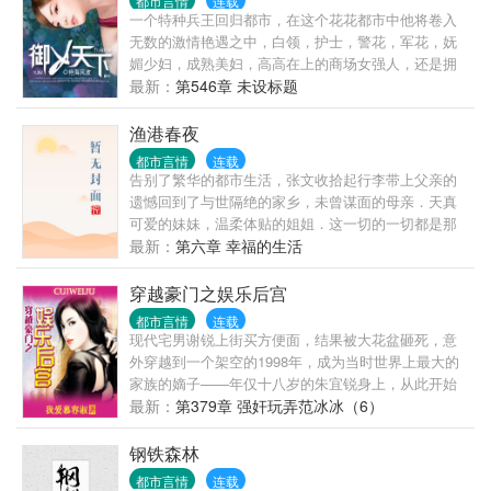
都市言情
连载
一个特种兵王回归都市，在这个花花都市中他将卷入
无数的激情艳遇之中，白领，护士，警花，军花，妩
媚少妇，成熟美妇，高高在上的商场女强人，还是拥
有无数粉丝的女明星！
最新：
第546章 未设标题
渔港春夜
都市言情
连载
告别了繁华的都市生活，张文收拾起行李带上父亲的
遗憾回到了与世隔绝的家乡，未曾谋面的母亲．天真
可爱的妹妹，温柔体贴的姐姐．这一切的一切都是那
么的陌生和熟悉. 但习惯了都市生活的他在这能习惯这
最新：
第六章 幸福的生活
种日出而作，日落而息．听着海潮的寂寞生活吗？当
他发现这里有太多值得去发掘的乐趣时，生活也变得
穿越豪门之娱乐后宫
精彩起来．寂寞的海潮也变成了激情的春潮． 【故事
都市言情
连载
的发生地是一个无视人伦的小渔村,咳咳】 这里的一切
现代宅男谢锐上街买方便面，结果被大花盆砸死，意
都是那么的传
外穿越到一个架空的1998年，成为当时世界上最大的
家族的嫡子——年仅十八岁的朱宜锐身上，从此开始
了他享福、泡美女的奢侈生活…… （本书会出现很多
最新：
第379章 强奸玩弄范冰冰（6）
的明星，80年代——00年代的都有，另外本书也算是
架空，所以里面的明星她们的相貌名字都一样，但是
钢铁森林
出生背景、出生时间等等一切资料都是我杜撰的，另
都市言情
连载