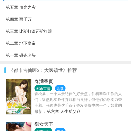
第五章 血光之灾
第四章 两千万
第三章 比驴打滚还驴打滚
第二章 地下皇帝
第一章 碰瓷老头
《都市古仙医2：大医镇世》推荐
春满香夏
都市言情
连载
青松县，一个风景绝佳的好景点，住着辛勤工作的人
们，纵然现实条件并非相当良好，但他们仍然卖力奋
斗着。张俊也是这千百个奋发身影中的一个，如此的
平凡，如果没有意外的话，张俊、叶子、莲婶一家人
最新：
第六章 天生岳父命
应该会这样祥和、平静的过完这辈子，但现实让他们
走上另一条不同的路……
御女天下