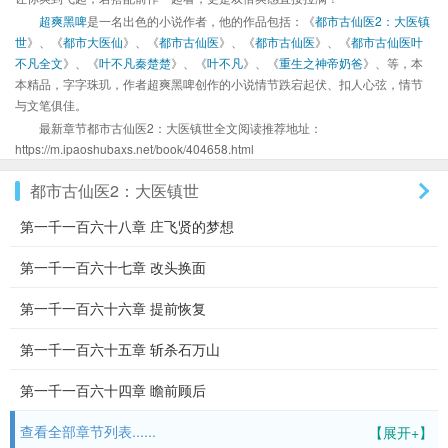
超爽黑啤
是一名出色的小说作者，他的作品包括：《
都市古仙医2：大医镇
世
》、《
都市大医仙
》、《
都市古仙医
》、《
都市古仙医
》、《
都市古仙医叶
不凡全文
》、《
叶不凡秦楚楚
》、《
叶不凡
》、《
重生之神帝奶爸
》、等，本
本精品，字字珠玑，作者超爽黑啤创作的小说情节跌宕起伏、扣人心弦，情节
与文笔俱佳。
最新章节都市古仙医2：大医镇世全文阅读推荐地址：
https://m.ipaoshubaxs.net/book/404658.html
都市古仙医2：大医镇世
第一千一百六十八章 庄飞贤的梦想
第一千一百六十七章 改头换面
第一千一百六十六章 提前恢复
第一千一百六十五章 斩杀石万山
第一千一百六十四章 瞻前顾后
查看全部章节列表......
【展开+】