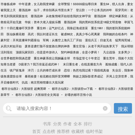
市修炼成神
中年逆袭，女儿助我变神豪
全球警报！SSSSS级仙尊归来
重生64，猎人出身，妻女
被我宠上天
最强战神
仙子，求你别再从书里出来了
登云阶：一个公务员的20年
双穿亮剑：老
李见到我就双眼放光
最强战神
从收集情绪开始创造我的女神宇宙
最强战神
绑定神豪系统：从
救校花开始无敌
华娱：资本大佬入侵娱乐圈
最强战神
我的黑科技系统是18级文明造物
举国飞
升！十四亿魔修吓哭异界
重生85：运气好亿点，我靠赶海成首富
重生1961：我的签到系统能种
田
医仙纵横花都
高武：我以剑道证长生
被虐88次，真真少爷心死离家
我和她的合租条约
神
豪判官：开局直播审判霸座仙
军阀：从搬空上海兵工厂开始
退役兵王：归途无名
猛男闯莞城，
从四大村姑开始
废兽逆袭打脸不按套路出牌的神兽
重生官场：从老干局开始执掌天下
我从明朝
活到现在
顶级玩家回归，但是是吟游诗人
契约神级兽娘，全是小萝莉！
凡尘战场
女多男少：
全世界都想和我谈恋爱
重生神豪系统让我躺赢全球
市场监管七十年变迁
重生荒年，我捡个大院
知青当老婆
D级潜力？我万倍返还成武神！
末日重生者，在线直播造方舟
孤独成瘾：现代人的
生活
镇尸斩鬼录
淬刃：士兵的锋芒成长录
恋综：热芭包我过夜？我假戏真做
失业后，我靠神
级鱼塘震惊全球
暴雨捡妻！校花赖在我怀里哭唧唧
韩娱之国际影星养成记
开局上交异世界，我
开启修炼时代
抗战：南京照相馆爆出大批玩家
-
-
都市古仙医2：大医镇世 超爽黑啤
都市古仙医2：大医镇世txt下载
都市古仙医2：大医镇世最
-
-
新章节
都市古仙医2：大医镇世全文阅读
好看的都市言情小说
搜索
书库
分类
作者
全本
排行
首页
点击榜
推荐榜
收藏榜
临时书架