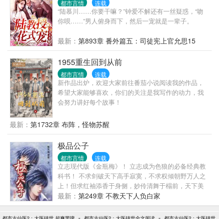
都市言情
连载
“陆慕川……你要干嘛？”钟爱不解还有一丝疑惑，“吻
你呗……”男人俯身而下，然后一宠就是一辈子。
最新：
第893章 番外篇五：司徒宪上官允思15
1955重生回到从前
都市言情
连载
新作品出炉，欢迎大家前往番茄小说阅读我的作品，
希望大家能够喜欢，你们的关注是我写作的动力，我
会努力讲好每个故事！
最新：
第1732章 布阵，怪物苏醒
极品公子
都市言情
连载
立志现代版《金瓶梅》！ 立志成为色狼的必备经典教
科书！ 不求剑破天下高手寂寞，不求权倾朝野万人之
上！但求红袖添香于身侧，妙伶清舞于榻前，天下美
女尽在我手，人生至此，夫复何求？？？ 先下手者妻
最新：
第249章 不教天下人负白家
妾成群，后下手者光棍一个！我的最大乐趣就是让所
有鲜花插在我这朵牛粪上！而且是心甘情愿的插！
-
-
都市古仙医2：大医镇世 超爽黑啤
都市古仙医2：大医镇世全文阅读
都市古仙医2：大医镇世