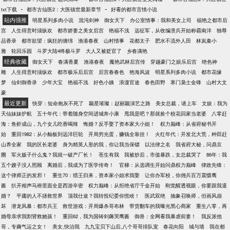
-
-
txt下载
都市古仙医2：大医镇世最新章节
好看的都市言情小说
站内强推
明星系列多肉小说
混沌剑神
御女天下
办公室情事：我和美女上司
福艳之都市后
宫
人生得意时须纵欢
都市娇妻之美女后宫
艳福不浅
远征军，从收编溃兵开始称霸南洋
独尊
品香录
都市欲望：疯狂的缠绵
渔港春夜
山村情事
花都太子
肥水不流外人田
林岚秦小
雅
轮回乐园
斗罗大陆4终极斗罗
大人又被贬官了
乡春满艳
经典收藏
御女天下
春满香夏
渔港春夜
魔艳武林后宫传
穿越豪门之娱乐后宫
绝色神
雕
人生得意时须纵欢
都市极乐后后宫
后宫春春色
艳海风波
明星系列多肉小说
都市花缘
梦
仙剑御香录
少年大宝
艳福不浅
好色小姨
浪漫官途
春色田野
寒门枭士金锋
山村大文
豪
最近更新
快穿：短命炮灰不死了
颖星璀璨：赵丽颖演艺之路
美女总裁，请上车
文娱：我为
天仙妹妹护航
五十年代：带着随身空间进城奔小康
甩我是吧？那就捡个校花回家当老婆
八零赶
海：鱼虾成山，九个女儿吃香喝辣
悔婚？反手娶了资本家大小姐！
权力巅峰：从省府秘书开
始
重回1982：从小舢板到远洋巨轮
开局穷光蛋，赚钱全靠挂！
火红年代：开发北大荒，种田赶
山养全家
我的区长老婆
身为精英人形的我，你让我当保镖
以法律之名
我省府大秘，问鼎京
圈
军火贩子什么鬼？我就一破产厂长！
苍生有我
我被炒后，市值暴跌，女总裁哭了
86年：我
五个嫂子没人照顾
离婚后，我成为了医学传奇！
官梯：从选调生开始问鼎权力巅峰
律政先锋：
这个律师正的发邪！
重生70：猎王归来，资本家小姐求我娶
让你办军校，你佣兵百万震慑鹰
酱
扒开相声马褂里面全是西游辛密
权力巅峰：从拒绝省厅千金开始
刚觉醒透视眼，你要跟我退
婚？
平庸的人不拯救世界
顶我仕途？我转投纪委你慌啥！
医武双绝
抽象召唤师，但画风崩
坏
潜龙风暴：都市兵王
救世游戏：开局爆杀哥布林
带货翻车的我曝光黑心商家
重生八零，再
婚母亲求我割肾救她孩！
重回62，我为国铸剑薅哭鹰酱
御兽：全网看我暴虐前妻！
我反派他
哥，专薅气运之女！
美女,快治我
九九宝贝下山后,八个哥哥排队宠
春花向阳
城与墙
我在都