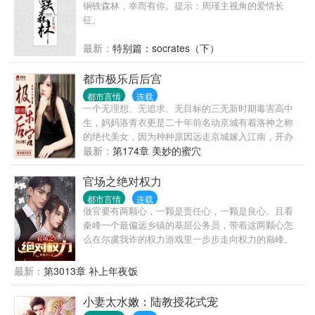
外世界娱乐圈的大亨等我也会自己杜撰，不会和现在
钢铁森林，幸而有你。提示：周瑾主视角的爱情长
的世界一样，所以各位看了之后不要说我乱写啊！谢
征。
谢）
最新：
特别篇：socrates（下）
都市极乐后后宫
都市言情
连载
一个无理想、无追求、无目标的三无新时期毒害高中
生，妈妈洛青衣更是二十年前名动京城有着洛神之称
的绝代美女，因为种种原因远走京城嫁入江南，开办
女子美颜养生的红颜馆，那是女人的天堂！ 意外开启
最新：
第174章 美妙的蜜穴
家传之宝——极乐美人图！一夜蜕变的他踏入了香艳
绝色的极品女神收藏之路！ 无数绝代佳丽粉墨登场！
官场之绝对权力
御姐、女王、温婉美少妇、雍容熟~妇、娇俏少女、纯
都市言情
连载
情萝~~莉和那有点小邪恶的幼幼甚至于具有发展潜力
做官要有两颗心，一颗是责任心，一颗是良心。且看
埋没的极品女人，用洛草那坏坏的话叫做：“一切都不
秦峰一个最偏远乡镇的基层公务员，带着这两颗心怎
是问题，能发展就是硬道理，我们要走宁收错不放过
么在尔虞我诈的权力游戏里一步步走向权力的巅峰。
的全面收藏之路！”
最新：
第3013章 补上年夜饭
小妻太水嫩：陆教授花式宠