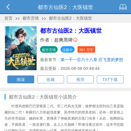
都市古仙医2：大医镇世
首页
>>
都市言情
>>
都市古仙医2：大医镇世
都市古仙医2：大医镇世
作者：
超爽黑啤
都市言情
连载中
561 万字
最新章节：
第一千一百六十八章 庄飞贤的梦想
最后更新：2026-08-08 00:49:44
阅读
收藏
推荐
TXT下载
都市古仙医2：大医镇世小说简介
叶楚风曾眼巴巴望着富二代、官二代风光无限，做梦都没想到自己竟是隐
藏的仙二代！有横扫八方的超强老爹、风华绝代的绝美老妈，还有一群宠他上
天的哥哥姐姐、姨妈长辈，更继承了神秘莫测的古医门传承！从此，他脚踏仙
途，手握医道，一路逆袭打脸，走上人生巅峰！即便没看过前作，这本书也能
让你爽到飞起；若搭配前作一起看，更是双倍爽感直接拉满！