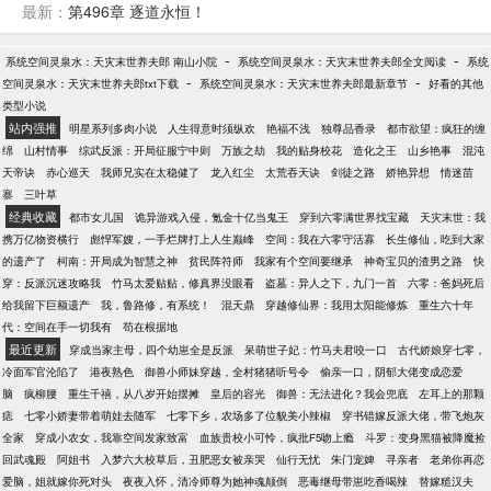
心腹大患，此人不死，蛮荒大陆有覆灭之危！李继
最新：
第496章 逐道永恒！
安：我只想低调修炼啊，奈何到处有哥的传说？
-
-
系统空间灵泉水：天灾末世养夫郎 南山小院
系统空间灵泉水：天灾末世养夫郎全文阅读
系统
-
-
空间灵泉水：天灾末世养夫郎txt下载
系统空间灵泉水：天灾末世养夫郎最新章节
好看的其他
类型小说
站内强推
明星系列多肉小说
人生得意时须纵欢
艳福不浅
独尊品香录
都市欲望：疯狂的缠
绵
山村情事
综武反派：开局征服宁中则
万族之劫
我的贴身校花
造化之王
山乡艳事
混沌
天帝诀
赤心巡天
我师兄实在太稳健了
龙入红尘
太荒吞天诀
剑徒之路
娇艳异想
情迷苗
寨
三叶草
经典收藏
都市女儿国
诡异游戏入侵，氪金十亿当鬼王
穿到六零满世界找宝藏
天灾末世：我
携万亿物资横行
彪悍军嫂，一手烂牌打上人生巅峰
空间：我在六零守活寡
长生修仙，吃到大家
的遗产了
柯南：开局成为智慧之神
贫民阵符师
我家有个空间要继承
神奇宝贝的渣男之路
快
穿：反派沉迷攻略我
竹马太爱贴贴，修真界没眼看
盗墓：异人之下，九门一首
六零：爸妈死后
给我留下巨额遗产
我，鲁路修，有系统！
混天鼎
穿越修仙界：我用太阳能修炼
重生六十年
代：空间在手一切我有
苟在根据地
最近更新
穿成当家主母，四个幼崽全是反派
呆萌世子妃：竹马夫君咬一口
古代娇娘穿七零，
冷面军官沦陷了
港夜熟色
御兽小师妹穿越，全村猪猪听号令
偷亲一口，阴郁大佬变成恋爱
脑
疯柳腰
重生千禧，从八岁开始摆摊
皇后的容光
御兽：无法进化？我会兜底
左耳上的那颗
痣
七零小娇妻带着萌娃去随军
七零下乡，农场多了位貌美小辣椒
穿书错嫁反派大佬，带飞炮灰
全家
穿成小农女，我靠空间发家致富
血族贵校小可怜，疯批F5吻上瘾
斗罗：变身黑猫被降魔捡
回武魂殿
阿姐书
入梦六大校草后，丑肥恶女被亲哭
仙行无忧
朱门宠婢
寻亲者
老弟你再恋
爱脑，姐就嫁你死对头
夜夜入怀，清冷师尊为她神魂颠倒
恶毒继母带崽吃香喝辣
替嫁糙汉夫