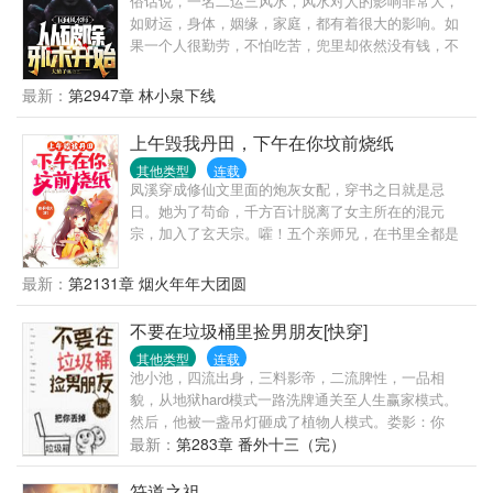
俗话说，一名二运三风水，风水对人的影响非常大，
里他是帝国殖民秩序的毁灭者，在白头鹰总统眼里他
如财运，身体，姻缘，家庭，都有着很大的影响。如
是战后自由世界的扞卫者，在东南亚华人眼里他则是
果一个人很勤劳，不怕吃苦，兜里却依然没有钱，不
所有移民同胞的守护神。然而面对无数记者的采访，
是他命运不好，就是家里风水有问题。想不想改变命
他谦虚的声称——自己只是为了赶走鬼子做出了一些
运，想不想暴富，想的话，就翻开第一页继续往下
最新：
第2947章 林小泉下线
微小的贡献。本书又名
看……
上午毁我丹田，下午在你坟前烧纸
其他类型
连载
凤溪穿成修仙文里面的炮灰女配，穿书之日就是忌
日。她为了苟命，千方百计脱离了女主所在的混元
宗，加入了玄天宗。嚯！五个亲师兄，在书里全都是
女主的舔狗，一个比一个死的惨。凤溪邪魅一笑：“舔
狗了不起吗？有我狗吗？”大师兄身中剧毒，只有女主
最新：
第2131章 烟火年年大团圆
的血能够解毒，从此成了女主的资深舔狗，最后却被
女主一脚踹入万丈魔渊，魂飞魄散？凤溪屁颠屁颠端
不要在垃圾桶里捡男朋友[快穿]
来一大盆狗血：“师兄，喝我的！我的剂量大，药效
其他类型
连载
足！”吞服完解毒丹，正准备割破手指的女
池小池，四流出身，三料影帝，二流脾性，一品相
主：“……”二师兄身具餍族皇族血脉，女主给了他隐藏
貌，从地狱hard模式一路洗牌通关至人生赢家模式。
血脉的丹药，从此二师兄心甘情愿为女主出生入死，
然后，他被一盏吊灯砸成了植物人模式。娄影：你
哪怕最后被女主推出去当替死鬼也甘之如饴？凤溪拿
好，渣攻回收系统了解一下。本系统以渣攻的悔意值
最新：
第283章 番外十三（完）
出人族餍族友好一万年的盟约：“二师兄，尽情展示你
为计量单位，每积攒一百悔意值即可脱离当前世界。
高贵的餍族皇族血脉吧！万千少女为你痴为你狂为你
友情提示一下，我们的员工在工作中一般是通过自我
符道之祖