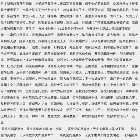
君？我携超市荒年躺赢
小猫妖孕肚寻夫，糙汉军官夜夜吻
假千金的苟命日常
伪装乖乖女？被贵
校大佬亲哭了
七零大院来了个绝色大美人
改嫁疯批世子爷，我宠冠京城
高门嫡女黑化后，引雄
竞
缘起古蜀
女主不语，只是一味修炼
柔弱师妹不舔了，重生杀穿修真界
食味长安
欠债三个
亿？我诡异世界打工暴富
肥婆农妻医术超绝，宠夫无度
外室进门？带嫁妆改嫁王爷被娇宠
京圈
大佬的恶毒初恋，重生了
兽校社恐雌性！s级雄兽过于热情
华夏无神？满级大佬回归召唤诸
神
一家四口穿兽世，崽带异能来种田
满级大佬五岁半，炼丹御兽成团宠
误入诡道山海，我靠收
录神兽无敌
随爹入赘后，我被继母全家宠上天
荒年我通古今，顿顿饱餐馋死仇家
挺孕肚种田？
失忆相公带我躺赢！
成都，我的爱
野狗咬月
知温赴寒
替师姐网恋，翻车被仙尊们宠坏了
假
千金有弹幕，疯批夫君宠疯了
恶兽夫日日争宠，丑雌哭求放个假
开局强吻贵校F4，假名媛被宠
疯
挨骂涨修为？满城大佬求我当师妹
说我克夫？转嫁摄政王全家悔断肠
重生之学霸修炼计
划
社恐小主播，钓疯各路神豪
仙尊每天都在骂我不成器
全网禁惹！温小姐的锦鲤杀疯了
直播
玄学赶海：反手捞个男模海神
豪门虐爱：恶魔夜少太撩人
八零凝脂美人，婴语满级成团宠
暮色
成溺
带兽世众人回现代，开动物园爆火
别人政斗我招工，不小心成女帝了
豪门第一姑奶奶
伪
装领主女儿后我成神了
诡异职场：陈护士又来值夜班了
穿成兽世恶雌：被九个兽夫亲哭了
国公
府丫鬟内卷日常
主母变豪门后妈，靠武力征服全家
兽校钓系女教授，兽夫们诱引沉沦
病娇暴君
请留步偷个香
侯府忘恩负义？权臣撑腰，我虐渣
竹马的偏爱藏不住
蜀地酱事
妹宝随爸入赘，
反被继兄们宠上天
穿成秀才之女
京婚缠欢
人在秦国，基建，搞钱两手抓
妹崽疯狂作死，哥哥
勾皇帝兜底
穿成京圈权贵男主的恶毒前女友
奶团三岁半，鬼肉一口干！
我是负心渣女啊！你怎
么吻上来了
渡天光
神印：我，魔族太女，重铸魔族！
娇软妹宝随军后，禁欲军官沦陷了
点
金
-
-
系统空间灵泉水：天灾末世养夫郎 南山小院
系统空间灵泉水：天灾末世养夫郎txt下载
系统
-
-
空间灵泉水：天灾末世养夫郎最新章节
系统空间灵泉水：天灾末世养夫郎全文阅读
好看的其