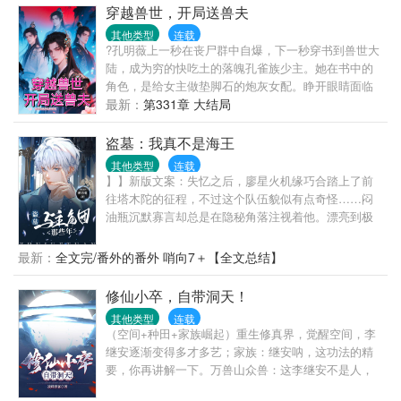
不滥杀，全凭需求。4.有道侣非太监，不是后宫。
穿越兽世，开局送兽夫
其他类型
连载
?孔明薇上一秒在丧尸群中自爆，下一秒穿书到兽世大
陆，成为穷的快吃土的落魄孔雀族少主。她在书中的
角色，是给女主做垫脚石的炮灰女配。睁开眼睛面临
着举族尽灭的天崩开局。孔明薇双眼一闭想回去，想
最新：
第331章 大结局
多了，回不去了！她面临着穿越即死亡的剧情，只好
走一步看一步，主打一个“剧情让我死，我偏要花式苟
盗墓：我真不是海王
活”，谁也别想按剧本带我走！苟着苟着，孔明薇发现
其他类型
连载
情况有些不太对劲！为什么她身边优秀的雄性越来越
】】新版文案：失忆之后，廖星火机缘巧合踏上了前
多，还越来越粘人？！
往塔木陀的征程，不过这个队伍貌似有点奇怪……闷
油瓶沉默寡言却总是在隐秘角落注视着他。漂亮到极
致的解语花似乎也盯上了他。天真无邪的小同志总是
奇奇怪怪的。戴着墨镜的瞎子做出了出乎意料的事
最新：
全文完/番外的番外 哨向7＋【全文总结】
情。廖星火发现……他在这个队伍里好像有点不安
全。旧版文案：廖星火是个没有过去的人，失去了所
修仙小卒，自带洞天！
有记忆，据说把他送到医院的女人一出现就要带他去
其他类型
连载
塔木陀。所有要去塔木陀的人似乎都有许多秘密。但
（空间+种田+家族崛起）重生修真界，觉醒空间，李
为什么他也深陷其中……
继安逐渐变得多才多艺；家族：继安呐，这功法的精
要，你再讲解一下。万兽山众兽：这李继安不是人，
又来此抢俺们家业！蛮荒大陆：李继安乃我等蛮修的