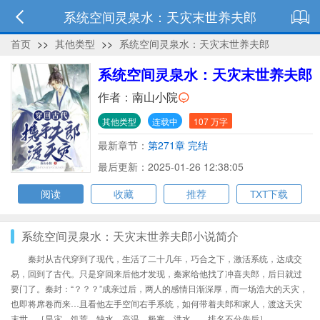
系统空间灵泉水：天灾末世养夫郎
首页
>>
其他类型
>>
系统空间灵泉水：天灾末世养夫郎
系统空间灵泉水：天灾末世养夫郎
作者：
南山小院
其他类型
连载中
107 万字
最新章节：
第271章 完结
最后更新：2025-01-26 12:38:05
阅读
收藏
推荐
TXT下载
系统空间灵泉水：天灾末世养夫郎小说简介
秦封从古代穿到了现代，生活了二十几年，巧合之下，激活系统，达成交
易，回到了古代。只是穿回来后他才发现，秦家给他找了冲喜夫郎，后日就过
要门了。秦封：“？？？”成亲过后，两人的感情日渐深厚，而一场浩大的天灾，
也即将席卷而来…且看他左手空间右手系统，如何带着夫郎和家人，渡这天灾
末世。［旱灾、饥荒、缺水、高温、极寒、洪水……排名不分先后］