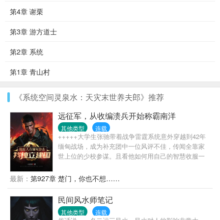
第4章 谢栗
第3章 游方道士
第2章 系统
第1章 青山村
《系统空间灵泉水：天灾末世养夫郎》推荐
远征军，从收编溃兵开始称霸南洋
其他类型
连载
+++++大学生张驰带着战争雷霆系统意外穿越到42年
缅甸战场，成为补充团中一位风评不佳，传闻全靠家
世上位的少校参谋。且看他如何用自己的智慧收服一
群不信任他的溃兵与伤兵，并带着这群乌合之众一边
在北方群山建立根据地，一边雨林中与鬼子游记作
最新：
第927章 楚门，你也不想……
战。并随着二战的进行想方设法薅约翰牛羊毛，薅白
头鹰羊毛，薅系统羊毛，壮大自己的势力。就这样，
民间风水师笔记
他的部队从独立营到机械化团到装甲师再到拥有飞机
其他类型
连载
和军舰的集团军，最后称霸东南亚。在约翰牛首相眼