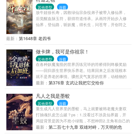
咣咣撞大墙！”女主看着手里需要三个月服用一次的隐
奉献与牺牲，培养渣攻的依赖性，一步步让渣攻离不
血丹：“……”凤溪的人生信条：做得狗中狗，方为人上
其他类型
连载
开……池小池：哦。身败名裂算多少后悔值？跌落神
放牛娃徐长寿，因救绿仙宗杂役弟子被带入修仙界，
人！
坛算多少后悔值？求而不得算多少后悔值？娄影：
后觉醒血脉玉符，获得符道传承。从画符开始步入修
……1、1v1,he,绅士温柔忠犬攻x皮这一下很开心受。
仙界，登仙路，斩妖魔，得长生，问苍穹，开创符之
攻是系统，不切片，虐渣的归虐渣，恋爱的归恋爱；
大道，成就符祖果位。
2、没肉，拉灯大法好；3、苏爽白甜无逻辑，和反派
最新：
第1648章 老四爷
画风不同，慎入4、作者原号【发呆的樱桃子】，因为
犯了严重错误，已笔名自杀。现号【骑鲸南去】，请
做卡牌，我可是你祖宗！
关注微博【晋江-骑鲸南去】
其他类型
连载
在各种妖魔鬼怪的世界历练完毕的符桥得到终极奖励
——回归原生世界快乐养老。结果回来之后发现根本
就不是养老的事情。骤然灵气复苏的世界，动植物的
变异，各种掌握非凡力量的人类涌现。医院深夜复活
最新：
第376章 玄武让我把它交给你
的死者，从农村进入城市求学的野猪精。符桥：我他
吗心好累啊...
凡人之我是墨蛟
其他类型
连载
重生成凡人世界里的墨蛟，马上就要被韩老魔夫妻双
打抽魂扒皮怎么破？ps：1.没看过不涉及仙界篇，开
局提背景是因为不抢小绿瓶，不想种田2.主角有自己的
路线，非常规化龙3.主角是妖修，不站立场。只有利益
最新：
第二百七十九章 双雄对峙，万天明的危
敌友之分，前期偏人性，中后期尊崇本心，会杀人但
机！