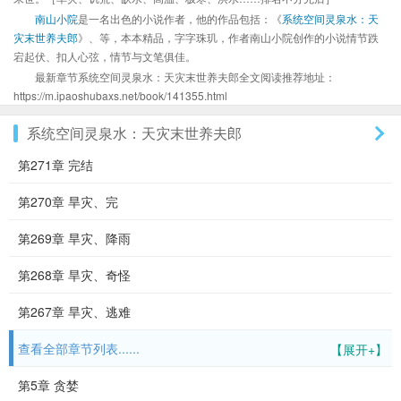
南山小院
是一名出色的小说作者，他的作品包括：《
系统空间灵泉水：天
灾末世养夫郎
》、等，本本精品，字字珠玑，作者南山小院创作的小说情节跌
宕起伏、扣人心弦，情节与文笔俱佳。
最新章节系统空间灵泉水：天灾末世养夫郎全文阅读推荐地址：
https://m.ipaoshubaxs.net/book/141355.html
系统空间灵泉水：天灾末世养夫郎
第271章 完结
第270章 旱灾、完
第269章 旱灾、降雨
第268章 旱灾、奇怪
第267章 旱灾、逃难
查看全部章节列表......
【展开+】
第5章 贪婪