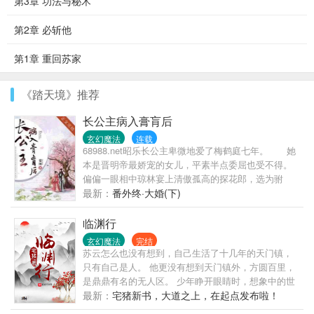
第3章 功法与秘术
第2章 必斩他
第1章 重回苏家
《踏天境》推荐
长公主病入膏肓后
玄幻魔法
连载
68988.net昭乐长公主卑微地爱了梅鹤庭七年。 她
本是晋明帝最娇宠的女儿，平素半点委屈也受不得。
偏偏一眼相中琼林宴上清傲孤高的探花郎，选为驸
马。 为他生生折了骄傲的心性 为他拼了性命
最新：
番外终·大婚(下)
不要的生下孩子 然而七年间，他白日忙碌，夜晚
矜淡，嘴里从无温存软语 宣明珠以为他心里总归
临渊行
是记得的 直到太医诊出宣明珠患了不治之症，时
玄幻魔法
完结
日无多。 98598.net 驸马却冷眼质问：“殿下闹够了
苏云怎么也没有想到，自己生活了十几年的天门镇，
没有？”拂袖而去。 那一刻，长公主突然想通，这
只有自己是人。 他更没有想到天门镇外，方圆百里，
七年忒么是活到狗身上去了。 * 放下之后的长
是鼎鼎有名的无人区。 少年睁开眼睛时，想象中的世
公主，红妆驰马品美酒，绿茶痞叔小狼狗，哪个他不
界崩塌了，妖魔鬼怪横行的现实呈现在他的面前。 临
最新：
宅猪新书，大道之上，在起点发布啦！
香？ 玩够了，93988.net
渊行。 黑夜中临深渊而行，须得打起精神，如履薄