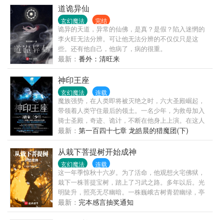
冰！ 书友群群号，978862507
道诡异仙
玄幻魔法
完结
诡异的天道，异常的仙佛，是真？是假？陷入迷惘的
李火旺无法分辨。可让他无法分辨的不仅仅只是这
些。还有他自己，他病了，病的很重。
最新：
番外：清旺来
神印王座
玄幻魔法
连载
魔族强势，在人类即将被灭绝之时，六大圣殿崛起，
带领着人类守住最后的领土。一名少年，为救母加入
骑士圣殿，奇迹、诡计，不断在他身上上演。在这人
类六大圣殿与魔族七十二柱魔神相互倾轧的世界，他
最新：
第一百四十七章 龙皓晨的猎魔团(下)
能否登上象征着骑士最高荣耀的神印王座？
从栽下菩提树开始成神
玄幻魔法
连载
这一年季惊秋十六岁。为了活命，他观想火宅佛狱，
栽下一株菩提宝树，踏上了习武之路。多年以后。光
明陡升，照亮无尽幽暗。一株巍峨古树青碧幽绿，亭
亭如盖，琉璃清光破霄而起，撑起一方神国净土，横
最新：
完本感言抽奖通知
跨百千亿劫数，照亮三界十方。这一日。天下习武之