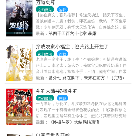
人，仰头望之，恰如一粒蜉蝣见青天。…………“内有
万道剑尊
菩提树，我踏足武道时手植也，今已亭亭如盖矣。”“世
玄幻魔法
连载
间所有我尽见，一切无有如我者。”“那年我翻遍史书，
【热血爽文，强烈推荐】修逆天功法，踏天下苍生，
这历史没有年代，我横看竖看，看出了八个字——天
誓以剑道冲九霄！我笑，即苍生笑，我怒，即苍生尽
下风云，皆出我辈。”……——节选自当世武道骄阳季
戮！少年剑无双，身怀大天造化诀，自修炼之始，便
惊秋自传。
离经叛道，逆天而行。别人眼中的武道，为灵道七重
最新：
第四千四百六十七章 暴露
境、灵力化海、先天金丹、破阴阳、超凡入圣！大天
造化诀，却是神道九重天、扩极致灵海、筑无上金
穿成农家小福宝，逃荒路上开挂了
丹、斩阴破阳、问鼎尊者、直冲九霄！步步逆天，步
玄幻魔法
连载
步与众不同！剑无双，一剑在手，天下无双！他是独
老李家一窝小子，终于生了个姑娘啦！可惜是在逃荒
一无二的逆天君王，杀伐果断，杀尽世间一切该杀之
路上……李老太：怎么办，俺家宝贝疙瘩没奶喝！佳
人！他，更是掌控万道，亘古以来史上第一剑尊！
音吐着口水泡泡，挥挥小手：不怕，俺有空间，自带
口粮！于是…李老四：娘，俺在路边捡了个奶山羊！
最新：
番外七 路在脚下，未来在前方！（完结）
李老四媳妇儿：娘，这兔子自己往树上撞！李老三：
娘，俺去打水，大鱼往桶里蹦！李老三媳妇儿：娘，
斗罗大陆4终极斗罗
一把米居然煮出一锅饭！李老太的脑袋嗡嗡的，祖宗
玄幻魔法
连载
保佑，这是生个小福妞儿，落地儿就旺家！结果一扭
一万年后，冰化了。斗罗联邦科考队在极北之地科考
身，炕上又多了一堆儿枣子苹果梨子…李老太：“等
时发现了一个有着金银双色花纹的蛋，用仪器探察之
等！福妞儿啊，让奶奶缓缓，咱有好东西，也得慢慢
后，发现里面居然有生命体征，赶忙将其带回研究所
往外拿！”李佳音：嘻嘻嘻
进行孵化。蛋孵化出来了，可孵出来的却是一个婴
最新：
《终极斗罗》大结局结束语
儿，和人类一模一样的婴儿，一个蛋生的孩子。
自完美世界开始