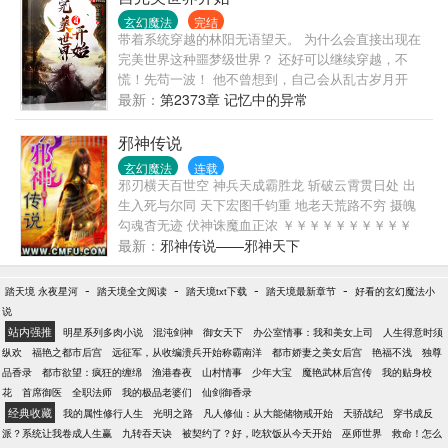
玄幻魔法
完结
带着系统穿越的林阳无语望天。 为什么会直接出现在
完美世界这种噩梦级世界？ 还好可以继续穿越，不
慌！先苟一波！ 他不曾想到，自己会从乱古岁月开
始，见证古史，自化禁区，历经无尽岁月，活到后荒
最新：
第2373章 记忆中的异常
古年代，甚至更加久远。 …… 完美世界、一世之尊、
阳神、盘龙、斗破苍穹、诡秘之主、灭运图录、飞升
邪神传说
之后、武道宗师、莽荒纪、吞噬星空…… …… 迎各位
玄幻魔法
连载
书友提出意见。
邪刃横天百世空 神兵天成霸胜龙 斩破云霄贯日处 出
生入死与尔同 天下宏图千钧重 地老天荒路不穷 摄魄
勾魂杳无迹 伏神诛魔血正浓 ￥￥￥￥￥￥￥￥￥￥
这是一首藏头诗，看看兄弟们能不能找出这首诗的奥
最新：
邪神传说——邪神天下
妙之处！ 另外，望大家多多支持老云，多砸老云，谢
谢大家了！
-
-
-
-
踏天境 永夜星河
踏天境全文阅读
踏天境txt下载
踏天境最新章节
好看的玄幻魔法小
说
站内强推
明星系列多肉小说
混沌剑神
御女天下
办公室情事：我和美女上司
人生得意时须
纵欢
福艳之都市后宫
远征军，从收编溃兵开始称霸南洋
都市娇妻之美女后宫
艳福不浅
独尊
品香录
都市欲望：疯狂的缠绵
渔港春夜
山村情事
少年大宝
魔艳武林后宫传
我的贴身校
花
首席御医
全职法师
我的极品老婆们
仙剑御香录
经典收藏
我的属性修行人生
光明之路
凡人修仙：从大能储物戒开始
天骄战纪
穿书成反
派？系统让我卷成人生赢
九转吞天诀
被契约了？好，吃软饭从今天开始
巫师世界
救命！怎么