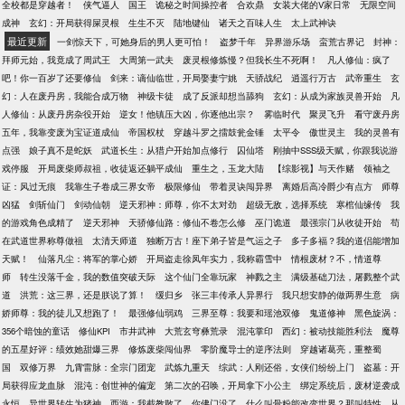
全校都是穿越者！
侠气逼人
国王
诡秘之时间操控者
合欢鼎
女装大佬的V家日常
无限空间
成神
玄幻：开局获得屎灵根
生生不灭
陆地键仙
诸天之百味人生
太上武神诀
最近更新
一剑惊天下，可她身后的男人更可怕！
盗梦千年
异界游乐场
蛮荒古界记
封神：
拜师元始，我竟成了周武王
大周第一武夫
废灵根修炼慢？但我长生不死啊！
凡人修仙：疯了
吧！你一百岁了还要修仙
剑来：谪仙临世，开局娶妻宁姚
天骄战纪
逍遥行万古
武帝重生
玄
幻：人在废丹房，我能合成万物
神级卡徒
成了反派却想当舔狗
玄幻：从成为家族灵兽开始
凡
人修仙：从废丹房杂役开始
逆女！他镇压大凶，你逐他出宗？
雾临时代
聚灵飞升
看守废丹房
五年，我靠变废为宝证道成仙
帝国权杖
穿越斗罗之擂鼓瓮金锤
太平令
傲世灵主
我的灵兽有
点强
娘子真不是蛇妖
武道长生：从猎户开始加点修行
囚仙塔
刚抽中SSS级天赋，你跟我说游
戏停服
开局废柴师叔祖，收徒返还躺平成仙
重生之，玉龙大陆
【综影视】与天作赌
领袖之
证：风过无痕
我靠生子卷成三界女帝
极限修仙
带着灵诀闯异界
离婚后高冷爵少有点方
师尊
凶猛
剑斩仙门
剑动仙朝
逆天邪神：师尊，你不太对劲
超级无敌，选择系统
寒棺仙缘传
我
的游戏角色成精了
逆天邪神
天骄修仙路：修仙不卷怎么修
巫门诡道
最强宗门从收徒开始
苟
在武道世界称尊做祖
太清天师道
独断万古！座下弟子皆是气运之子
多子多福？我的道侣能增加
天赋！
仙落凡尘：将军的掌心娇
开局盗走徐凤年实力，我称霸雪中
情根废材？不，情道尊
师
转生没落千金，我的数值突破天际
这个仙门全靠玩家
神戮之主
满级基础刀法，屠戮整个武
道
洪荒：这三界，还是朕说了算！
缓归乡
张三丰传承人异界行
我只想安静的做两界生意
病
娇师尊：我的徒儿又想跑了！
最强修仙弱鸡
三界至尊：我要和瑶池双修
鬼道修神
黑色旋涡：
356个暗蚀的童话
修仙KPI
市井武神
大荒玄穹彝荒录
混沌掌印
西幻：被动技能胜利法
魔尊
的五星好评：绩效她甜爆三界
修炼废柴闯仙界
零阶魔导士的逆序法则
穿越诸葛亮，重整蜀
国
双修万界
九霄雷脉：全宗门团宠
武炼九重天
综武：人刚还俗，女侠们纷纷上门
盗墓：开
局获得应龙血脉
混沌：创世神的偏宠
第二次的召唤，开局拿下小公主
绑定系统后，废材逆袭成
永恒
异世界转生为猪神
西游：我截教散了，你佛门没了
什么叫骨粉能改变世界？那叫特性
从