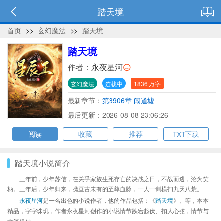
踏天境
首页
>>
玄幻魔法
>>
踏天境
踏天境
作者：
永夜星河
玄幻魔法
连载中
1836 万字
最新章节：
第3906章 闯道墟
最后更新：2026-08-08 23:06:26
阅读
收藏
推荐
TXT下载
踏天境小说简介
三年前，少年苏信，在关乎家族生死存亡的决战之日，不战而逃，沦为笑
柄。三年后，少年归来，携亘古未有的至尊血脉，一人一剑横扫九天八荒。
永夜星河
是一名出色的小说作者，他的作品包括：《
踏天境
》、等，本本
精品，字字珠玑，作者永夜星河创作的小说情节跌宕起伏、扣人心弦，情节与
文笔俱佳。