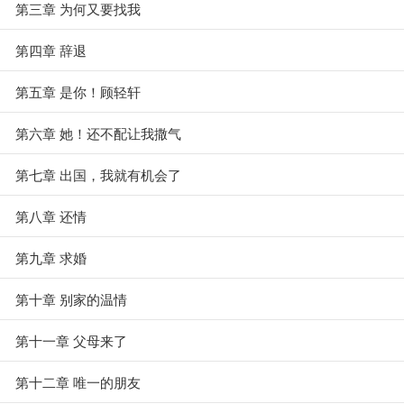
第三章 为何又要找我
第四章 辞退
第五章 是你！顾轻轩
第六章 她！还不配让我撒气
第七章 出国，我就有机会了
第八章 还情
第九章 求婚
第十章 别家的温情
第十一章 父母来了
第十二章 唯一的朋友