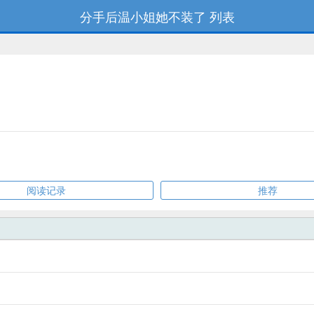
分手后温小姐她不装了 列表
阅读记录
推荐