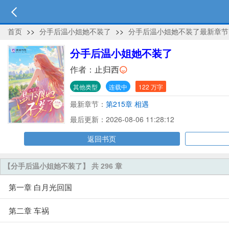
首页
>>
分手后温小姐她不装了
>>
分手后温小姐她不装了最新章节
分手后温小姐她不装了
作者：
止归西
其他类型
连载中
122 万字
最新章节：
第215章 相遇
最后更新：2026-08-06 11:28:12
返回书页
【分手后温小姐她不装了】 共 296 章
第一章 白月光回国
第二章 车祸