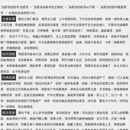
-
-
-
浅星语的新书 浅星语
浅星语的新书全文阅读
浅星语的新书txt下载
浅星语的新书最新章
-
节
好看的其他类型小说
大家在看
重生之将门毒后
都市女儿国
上午毁我丹田，下午在你坟前烧纸
快穿：娇软美人她
又甜又撩
穿成恶雌想跑路，反派逼我当团宠
快穿之年代文那些不甘心的悲催人
不要在垃圾桶里
捡男朋友[快穿]
符道之祖
万界独尊
做卡牌，我可是你祖宗！
神医凰后：傲娇暴君，强势
宠！
皇兄个个不当人
海贼之绝巅霸气
凡人之我是墨蛟
穿越兽世，开局送兽夫
兽校开局被强
吻？我被疯批们娇宠
嗷呜，今天也要揪揪夫君绒绒兽耳
盗墓：我真不是海王
七零：做最美军
嫂，养最棒的崽
末世黑暗纪
站内强推
明星系列多肉小说
独尊品香录
林岚秦小雅
少年大宝
都市花缘梦
艳海风波
我
的贴身校花
后宫春春色
田野花香
金陵春
和竹马睡了以后
全职法师
回到明朝当王爷
权
财
幸而相逢未嫁时
我的世界：最强玩家
苟在青云峰当峰主
我师兄实在太稳健了
长公主病入
膏肓后
女子私密会所
经典收藏
都市女儿国
穿到六零满世界找宝藏
长生修仙，吃到大家的遗产了
齁甜！万人迷炮
灰被病娇亲哭啦
四合院：我当兵回来了
快穿：炮灰有真爱
柯南：开局成为智慧之神
贫民阵符
师
四合院之开局枪击易中海
我家有个空间要继承
神奇宝贝的渣男之路
天灾降临：我靠囤物资
拯救世界
快穿：反派沉迷攻略我
竹马太爱贴贴，修真界没眼看
盗墓：异人之下，九门一首
六
零：爸妈死后给我留下巨额遗产
快穿：绝色尤物总装娇弱白莲花
混天鼎
重生六十年代：空间在
手一切我有
苟在根据地
最近更新
重生千禧，从八岁开始摆摊
皇后的容光
御兽：无法进化？我会兜底
左耳上的那颗
痣
血族贵校小可怜，疯批F5吻上瘾
夜夜入怀，清冷师尊为她神魂颠倒
女主不语，只是一味修
炼
食味长安
华夏无神？满级大佬回归召唤诸神
随爹入赘后，我被继母全家宠上天
替师姐网