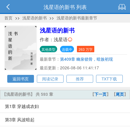
浅星语的新书 列表
首页
>>
浅星语的新书
>>
浅星语的新书最新章节
浅星语的新书
作者：
浅星语
其他类型
连载中
263 万字
最新章节：
第409章 幽泉锁骨，暗族初现
最后更新：2026-08-06 11:41:17
返回书页
阅读记录
推荐
TXT下载
【浅星语的新书】 共 593 章
【
下一页
】 【
尾页
】
第1章 穿越成农妇
第3章 风波暗起