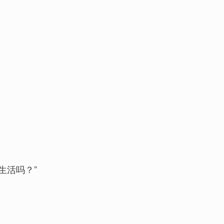
生活吗？”