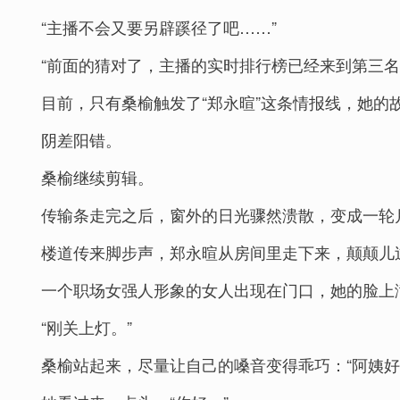
“主播不会又要另辟蹊径了吧……”
“前面的猜对了，主播的实时排行榜已经来到第三名
目前，只有桑榆触发了“郑永暄”这条情报线，她的
阴差阳错。
桑榆继续剪辑。
传输条走完之后，窗外的日光骤然溃散，变成一轮
楼道传来脚步声，郑永暄从房间里走下来，颠颠儿过
一个职场女强人形象的女人出现在门口，她的脸上
“刚关上灯。”
桑榆站起来，尽量让自己的嗓音变得乖巧：“阿姨好