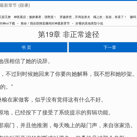
最新章节
(目录)
又甜又撩
神医凰后：傲娇暴君，强势宠！
穿越兽世，开局送兽夫
榻上欢：皇叔，有喜了！
嗷呜
-
-
神txt下载
救命！我在惊悚直播间封神最新章节
好看的其他类型小说
第19章 非正常途径
书 页
下一章
勉强相信了她的说辞。
着，不过到时候她回来了你要向她解释，我不想和她吵架。
的。”
桑榆在家做客，似乎没有觉得这有什么不好。
原地，已经按下了接受了系统提示的剪辑功能。
那扇门，并且他推测，每天晚上的敲门声，来自张家浩。