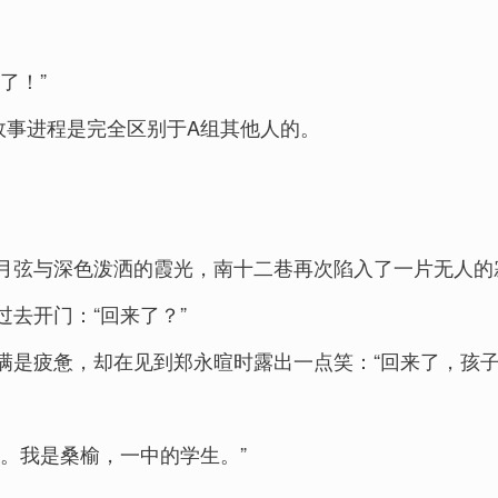
了！”
故事进程是完全区别于A组其他人的。
月弦与深色泼洒的霞光，南十二巷再次陷入了一片无人的
去开门：“回来了？”
满是疲惫，却在见到郑永暄时露出一点笑：“回来了，孩子
。我是桑榆，一中的学生。”