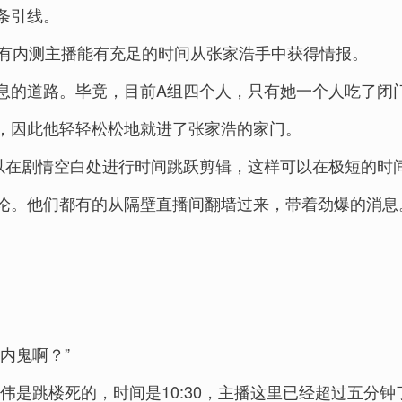
条引线。
所有内测主播能有充足的时间从张家浩手中获得情报。
息的道路。毕竟，目前A组四个人，只有她一个人吃了闭
，因此他轻轻松松地就进了张家浩的家门。
以在剧情空白处进行时间跳跃剪辑，这样可以在极短的时间
论。他们都有的从隔壁直播间翻墙过来，带着劲爆的消息
内鬼啊？”
伟是跳楼死的，时间是10:30，主播这里已经超过五分钟