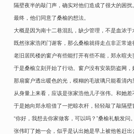
隔壁夜半的敲门声，确实对他们造成了很大的困扰
最终，他们同意了桑榆的想法。
大概是因为南十二巷混乱，缺少管理，不是血浓于
既然张家浩闭门谢客，那么桑榆就得走点非正常途
老旧居民楼的窗户有些能打开有些不能，郑永暄夫
于是桑榆立刻开始了行动。窗户没有安装防盗网，
那扇窗户透出暖色的光，模糊的毛玻璃只能看清内
从身量上来看，应该是张家浩他儿子张伟。和她差
于是她向郑永暄借了一把晾衣杆，轻轻敲了敲隔壁
“你好，我想去你家做客，可以吗？”桑榆礼貌发问
张伟盯了她一会，似乎是认出她是早上被他爸赶出去