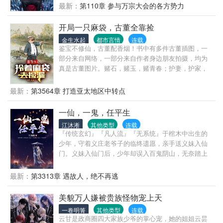
需心中有道！方可证道。
最新：
第110章 参与万宗大会的各方势力
开局一只麻袋，古董全靠捡
金生水起
都市言情
连载
鉴宝不修仙，古董配香烟！书中有多件古董插图，一
部分来自网络，一部分来自作者身边朋友拍摄，均为
真是古董图片。赌石，赌玉，赌青春；护妻，护家，
护国宝！“八嘎，我们从华夏抢来的那些宝贝呢？”“你
说这是华夏馆，里面的东西呢？”1993年，陈阳一手插
最新：
第3564章 打造亚太地区中转点
兜，一手拎着麻袋，“宝贝们，我来了，都到我的麻袋
里来吧！”
一仙，一鬼，任平生
江沐淅
其他类型
连载
『传统玄幻』『凡人流』『无系统』于棺木中出生的
少年，守着义庄老爷子的临终遗愿，亲手送义妹入仙
门。义妹入仙门后，少年却误入百鬼阴山，无奈踏上
鬼道之途........就此，一位手持鬼刀，力斩巨枭魔头，
横劈仙宗仙师的鬼道修士，开启了他传奇的修仙之
最新：
第3313章 遇故人，绝不再逃
路.....
美貌万人嫌被贵族怪物宠上天
一卷明箐
其他类型
连载
云甘是政商圈四大家族少爷的掌心宠，她的姐姐云昙