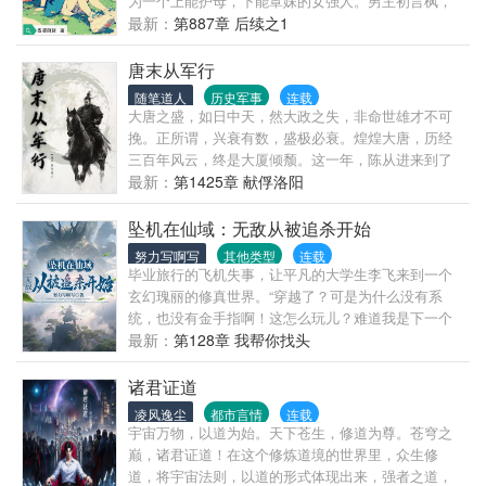
为一个上能护母，下能罩妹的女强人。男主初言枫，
出身优越，家世显赫，一开始只想做个“吃尽天下美
最新：
第887章 后续之1
食，玩遍天下美女”的二世祖。谁知一遇蔚蓝误终身，
对蔚蓝一见钟情，从此成舔狗。蔚蓝从小看着母亲在
唐末从军行
夫家忍辱负重的生活，励志要做一个打破常有，不靠
随笔道人
历史军事
连载
男人，自己当家做主的女强人。于是，一见钟情碰上
大唐之盛，如日中天，然大政之失，非命世雄才不可
不屑一顾，撞击出了绚烂的激情与火花。请看蔚蓝与
挽。正所谓，兴衰有数，盛极必衰。煌煌大唐，历经
言枫美丽的双向奔赴……！
三百年风云，终是大厦倾颓。这一年，陈从进来到了
这个世界。他将终结这个乱世
最新：
第1425章 献俘洛阳
坠机在仙域：无敌从被追杀开始
努力写啊写
其他类型
连载
毕业旅行的飞机失事，让平凡的大学生李飞来到一个
玄幻瑰丽的修真世界。“穿越了？可是为什么没有系
统，也没有金手指啊！这怎么玩儿？难道我是下一个
韩立？”。“不要啊，老天爷，凡人修仙真的好苦
最新：
第128章 我帮你找头
啊。”。一边是险象环生的修仙之路，一边是迷雾重重
的来历之谜，李飞真的可以登顶，找出真相吗？
诸君证道
凌风逸尘
都市言情
连载
宇宙万物，以道为始。天下苍生，修道为尊。苍穹之
巅，诸君证道！在这个修炼道境的世界里，众生修
道，将宇宙法则，以道的形式体现出来，强者之道，