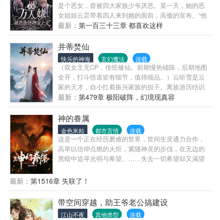
是个恶女，曾被四大家族少爷厌恶。某一天，她的恶
女姐姐云昙带着四人来到她的面前，高傲的宣布。“他
们四个已经被我驯服了，是我的人了，好妹妹，我们
最新：
第一百三十三章 都喜欢这样
该换一换位置了。”从此，云甘成为了万人嫌。四大家
族的少爷包容着云昙尽情欺负她。直到云甘被一所神
并蒂焚仙
秘的贵族学院选中，成为了交换生。再出现时，她的
快乐的神海
玄幻魔法
连载
身后跟了六个怎么也甩不掉的顶级男人，他们一个个
（双女主无CP，传统修仙。前期慢热铺陈，后期地图
咬牙切齿的控诉质问。黎聿：“为什么躲着我们？”勒
全开，打斗悟道皆有细节，值得细品。）云听雪是云
司：“我们不逼你做出选择了还不成？”弥偶：“你说过
家的天才，自小扛着振兴家族的担子。离族游历结识
不会丢下我的人偶的。”齐雾：“始乱终弃的坏女
苏清晏，两人结伴闯秘境、探万妖森林，却不知何时
最新：
第479章 极阳破阵，幻境现真容
人。”白菌：“你不喜欢我，我也不会杀你，你理理我
惹上了敌国，被追得慌不择路闯焚天谷。谷中偶得秘
吧。”容织：“.......想你。”曾经的四大家族的少爷逐渐
闻：十五万年前的上古大战，给大陆留下了无数隐
神的眷属
后悔了，纷纷找上门求原谅。而她的姐姐云昙也嫉妒
患，而她们已被卷进这场跨万年的阴谋。追杀紧逼，
金色米粒
都市言情
连载
得要命，想尽办法转学过来，只为再抢走那六个男
一场死战撞开空间裂缝，万年前的惨烈透过裂缝直刺
这是一个正在经历磨难的世界，世间生灵通力合作，
人。云甘冷眼看着她走入深渊，因为她们进入的是贵
人心。云听雪方知需拼命变强，可苏清晏姑姑被掳，
高举以信仰点燃的火炬，紧随神灵的步伐，在无边的
族怪物的监狱，那六个男人根本不是人。
她们只能先闯敌国腹地救人。逃命中误入枯木林，才
黑暗中追寻光明与希望。……失去一切希望却又渴望
惊觉那场古战，竟与她自身有着千丝万缕的联系。沉
着力量的少年，跪在碑前，绝望的祈求着神灵的垂
重宿命压肩，敌国已引爆大战，仙妖魔鬼各族皆被卷
怜。陌生的存在被吵醒，向他投下视线。“好吵……想
最新：
第1516章 失联了！
入，大夏国死伤惨重，苏清晏也重伤濒死。云听雪别
要力量……你愿意用什么来换？”……教室里，将自己
无选择，独自赴东海寻修复剑灵的宝物、探古宗门遗
包成粽子的精灵，独自坐在角落里。野蛮的矮人少
带空间穿越，助王爷老公搞建设
迹。前路遍布凶险，她却只能握紧剑，一步步往前
女，一边挥舞着手中的合金权杖，一边滔滔不绝的向
闯。
江山不夜
其他类型
连载
同桌说着什么。面容精致，带着异族风情的少女，面