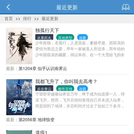
最近更新
首页
>>
排行
>>
最近更新
独孤行天下
水果药丸
其他类型
连载
少年姓独，名孤行，人龙混血，爹娘早逝。因双亲的
爱情为禁忌之爱，早年一家被圣人所追杀，而年幼的
少年因双亲的藏匿，得以幸存。在一个大雪纷飞的冬
日，快被饿死的少年被少女李咏梅所救，从此以后，
少年和少女相依为命。但天有不测风云，少女双腿被
最新：
第1204章 似乎认识南霁云
废，从此少年披荆斩棘，拜天魔为师，历经千辛万苦
踏上剑修道途，踏天骄，斩万敌，只为救助少女，打
我都飞升了，你叫我去高考？
到圣人，以明事理！
步步青云
都市言情
连载
宁望舒穿越修仙界近万年，终于成为仙道第一人，得
道飞升。然而，飞升后他却发现自己并未进入仙界，
而是回到了地球，并且时间才过去了短短三个多月，
高考即将到来……于是，这一届高考生中迎来了一位
无敌的仙道飞升者大佬。这个世界也被宁望舒搅动风
最新：
第2056章 地球惊变
云，渐渐地变得有些不一样了……“古武高手？隐世家
族？古老传承门派？呵呵，在我眼里，不过是一群土
道痕1