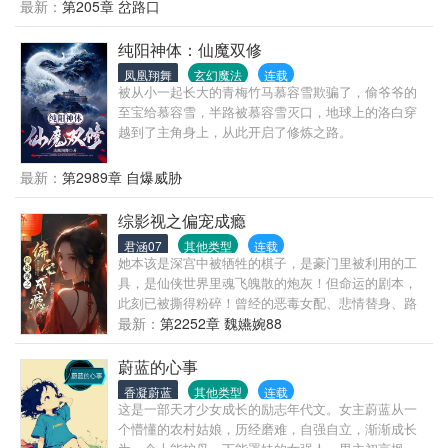
行，热血为国，这是他以及无数华夏儿女的奋斗和远
最新：
第205章 岔路口
征。如果，在那个时局动荡的时代，投身时代的洪
流，投身历史进程的浪潮中。。。如果，在大国重新
纯阳神体：仙魔双修
洗牌、重划势力范围、重塑世界格局和秩序的第二次
凤凰翔舞
玄幻魔法
连载
世界大战中，在人类文明史上的又一次重大飞跃、推
被从小一起长大的青梅竹马慕容雪欺骗了，偷爷爷的
动了人类社会前所未有巨大变革的第三次科技革命
至宝给慕容雪，半路被慕容雪灭口，地球上的洛白穿
中，泱泱东方大国没有失去这个绝佳机会和科技制高
越到了主角身上，从此开启了修炼之路。
点。。。那将会给我们呈现出一个怎样的故事？
最新：
第2989章 自爆威胁
综影视之偏宠成瘾
君涵07
其他类型
连载
她本该是深宫中被牺牲的棋子，是豪门里被利用的工
具，是仙侠世界里魂飞魄散的炮灰！但命运的剧本，
此刻已被撕得粉碎！曾经的恶毒女配、悲情替身、路
人甲，如今摇身一变，成为每个世界里唯一的月亮！
最新：
第2252章 魏嬿婉88
蔚蓝的心事
香凝蔚蓝
其他类型
连载
这是一部天才少女成长的励志年代文。女主蔚蓝从一
个懵懂的农村姑娘，历经磨难，自强自立，渐渐成长