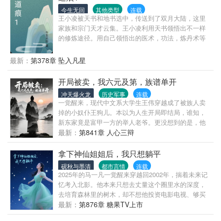
鸡瓦犬尔！你们对力量一无所知！”PS：本文为无敌
今生无回
其他类型
连载
文，杀伐果断，一路碾压，大家放心观看~
王小凌被天书和地书选中，传送到了双月大陆，这里
家族和宗门天才云集。王小凌利用天书领悟出不一样
的修炼途径。用自己领悟出的医术，功法，炼丹术等
等，闯出一片前所未有的天地和修炼境界。开辟了新
的修炼长河。主角拥有夸张的越阶挑战能力，稳重的
最新：
第378章 坠入凡星
爽文。本故事所有内容纯属虚构。
开局被卖，我六元及第，族谱单开
冲天爆火龙
历史军事
连载
一觉醒来，现代中文系大学生王伟穿越成了被族人卖
掉的小奴仆王狗儿。本以为人生开局即结局，谁知，
新东家竟是富甲一方的举人老爷。更没想到的是，他
因缘际会还成了小少爷的救命恩人，被直接安排进了
最新：
第841章 人心三辩
书房当差。当别的奴仆还在努力背规矩时，王狗儿已
经盯上了书房里的四书五经和少爷的科举教材。且看
拿下神仙姐姐后，我只想躺平
小小书童，如何在这深宅大院里低调发育，把穿越者
砚秋与墨清
都市言情
连载
的知识储备，变成最强底牌！先断亲，再科举，一路
2025年的马一凡一觉醒来穿越回2002年，揣着未来记
连中六元，朝野震惊，皇帝直呼好家伙，文曲星降世
忆考入北影。他本来只想去丈量这个圈里水的深度，
了！大伯三叔更是跪地求原谅，说一笔写不出两个王
去培育森林里的树木，却不想他投资电影电视、够买
字！王狗儿：什么一个王？我要族谱单开！
科技公司股票、囤虚拟货币，用二十年先知混成圈内
最新：
第876章 糖果TV上市
点金手。但资产负债表里始终是借贷平衡，那马一凡