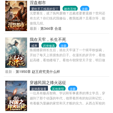
又失去了哪些？非种马，不滥情。
涅盘都市
爱吃手工线面的安三
都市言情
连载
元婴重生，成了纨绔废物？总裁老婆要退婚？世间还
有古武？你们练武我修仙，教我低调？且看尔等，能
接我几招。
最新：
第344章 合道
我在天牢，长生不死
戒界
武侠修真
连载
陈观楼获得长生后，就在天牢谋了一个狱卒铁饭碗，
开始了每天上班摸鱼的日子。在漫长的岁月中，看他
起高楼，看他楼塌了。看他今朝荣登天子堂，明日做
那阶下囚。看他家族富贵，看他夷三族。看他王权富
贵，看他国破家亡。变化的是岁月人生，不变的是长
最新：
第1950章 赵王府究竟什么样
生岁月。陈观楼熬死了宗师，熬死了大宗师，熬死了
一个个大佬，终究成为无敌的存在。
穿越民国之烽火远征
盗帅夜留香
其他类型
连载
一位具有极高智商、学识和军事素养的博士学员，穿
越到了那个动荡的年代，他带着所有的知识和记忆，
有着极为显赫的家世和天才般的实力。从西点军校的
生涯开始，之后又成为MIT的博士，一路成长，砥砺前